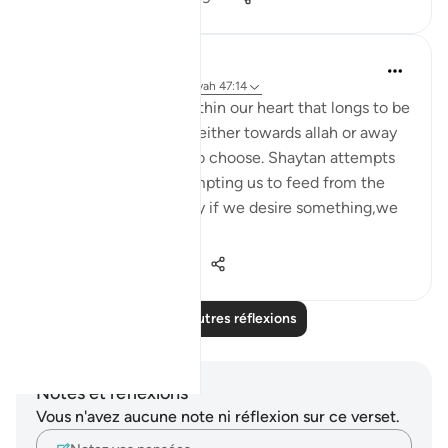
Maryam Nazar
il y a 5 ans
·
Référencement
ayah 47:14
Desire is something within our heart that longs to be
satisfied.It can lead us either towards allah or away
from him.It is our will to choose. Shaytan attempts
to lead us astray by tempting us to feed from the
wrong source.Generally if we desire something,we
w...
Voir plus
6
3
209
Lire d'autres réflexions
Notes et réflexions
Vous n'avez aucune note ni réflexion sur ce verset.