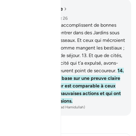
Lire dans le contexte
Chapitre 47, Page 508, Juz 26
12
.
Ceux qui croient et accomplissent de bonnes
œuvres, Allah les fera entrer dans des Jardins sous
lesquels coulent les ruisseaux. Et ceux qui mécroient
jouissent et mangent comme mangent les bestiaux ;
et le Feu sera leur lieu de séjour.
13
.
Et que de cités,
bien plus fortes que ta cité qui t’a expulsé, avons-
Nous fait périr, et ils n’eurent point de secoureur.
14
.
Est-ce que celui qui se base sur une preuve claire
venant de son Seigneur est comparable à ceux
dont on a embelli les mauvaises actions et qui ont
suivi leurs propres passions.
-
French Translation(Muhammad Hamidullah)
Lisez le Tafsir