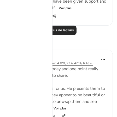
life to come after they have been given support and
honour in this present lif...
Voir plus
1
0
58
Lire plus de leçons
Réflexions
A Siddiqui
il y a 5 ans
·
Référencement
ayah 4:120, 27:4, 47:14, 6:43
I listened to a lecture today and one point really
stood out, so I wanted to share:
Shaytan gift-wraps sins for us. He presents them to
us in such a way that they appear to be beautiful or
good. But it is upon us to unwrap them and see
them for what they tr...
Voir plus
39
12
1 049