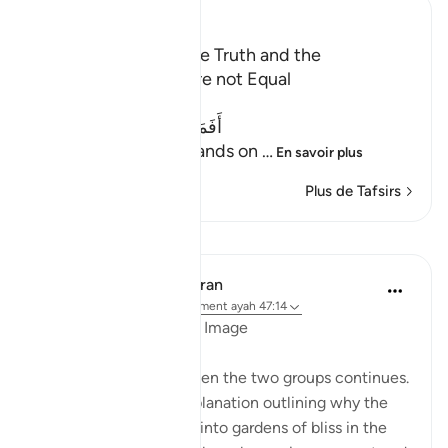
Ibn Kathir (Abridged)
The Worshipper of the Truth and the
Worshipper of Lust are not Equal
Allah says:
أَفَمَن كَانَ عَلَى بَيِّنَةٍ مِّن رَّبِّهِ
(Can then he, who stands on
…
En savoir plus
Plus de Tafsirs
Leçons
In the Shade of the Quran
il y a 32 semaines
·
Référencement
ayah 47:14
The Reward: a Physical Image
The comparison between the two groups continues.
This by virtue of an explanation outlining why the
believers are admitted into gardens of bliss in the