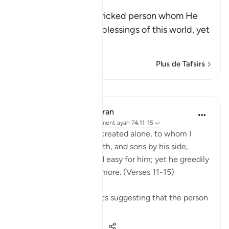
Magic
Allah threatens this wicked person whom He
has favored with the blessings of this world, yet
he is
…
En savoir plus
Plus de Tafsirs
Leçons
In the Shade of the Quran
il y a 31 semaines
·
Référencement
ayah 74:11-15
Leave to me the one I created alone, to whom I
have granted vast wealth, and sons by his side,
making life smooth and easy for him; yet he greedily
desires that I give him more. (Verses 11-15)
There are several reports suggesting that the person
so referred t...
Voir plus
0
0
220