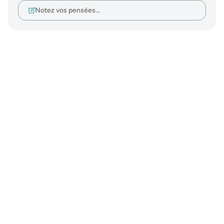
Notez vos pensées…
Notes
placeholders
close