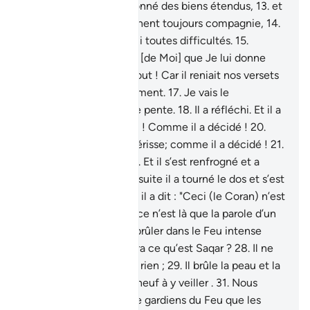
seul ,
12
.
et à qui J’ai donné des biens étendus,
13
.
et
des enfants qui lui tiennent toujours compagnie,
14
.
pour qui aussi J’ai aplani toutes difficultés.
15
.
Cependant, il convoite [de Moi] que Je lui donne
davantage.
16
.
Pas du tout ! Car il reniait nos versets
(le Coran) avec entêtement.
17
.
Je vais le
contraindre à gravir une pente.
18
.
Il a réfléchi. Et il a
décidé.
19
.
Qu’il périsse ! Comme il a décidé !
20
.
Encore une fois, qu’il périsse; comme il a décidé !
21
.
Ensuite, il a regardé.
22
.
Et il s’est renfrogné et a
durci son visage.
23
.
Ensuite il a tourné le dos et s’est
enflé d’orgueil.
24
.
Puis il a dit : "Ceci (le Coran) n’est
que magie apprise.
25
.
ce n’est là que la parole d’un
humain."
26
.
Je vais le brûler dans le Feu intense
(Saqar).
27
.
Et qui te dira ce qu’est Saqar ?
28
.
Il ne
laisse rien et n’épargne rien ;
29
.
Il brûle la peau et la
noircit.
30
.
Ils sont dix-neuf à y veiller .
31
.
Nous
n’avons assigné comme gardiens du Feu que les