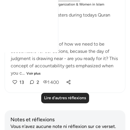
Publié
Muslim Student Organization & Women in Islam
dans
CCNY
Reflections from our sisters during todays Quran
Circle
8-9:
- These ayat remind us of how we need to be
accountable for our actions, becasue the day of
judgment is drawing near - are you ready for it? This
concept of accountability gets emphasized when
you c...
Voir plus
13
2
1 400
Lire d'autres réflexions
Notes et réflexions
Vous n'avez aucune note ni réflexion sur ce verset.