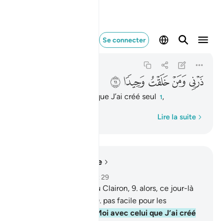
ذرني ومن خلقت وحيدا ١١
Se connecter
Al-Muddattir
74:11
74:11
ﲿ
ﳀ
ﳁ
ﳂ
ﳃ
Laisse-Moi avec celui que J’ai créé seul
,
1
Mot par mot
Lire la suite
Lire dans le contexte
Chapitre 74, Page 575, Juz 29
8
.
Quand on sonnera du Clairon,
9
.
alors, ce jour-là
sera un jour difficile,
10
.
pas facile pour les
mécréants.
11
.
Laisse-Moi avec celui que J’ai créé