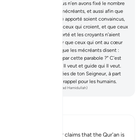
Anges. Cependant, Nous n’en avons fixé le nombre
que pour éprouver les mécréants, et aussi afin que
ceux à qui le Livre a été apporté soient convaincus,
et que croisse la foi de ceux qui croient, et que ceux
à qui le Livre a été apporté et les croyants n’aient
point de doute ; et pour que ceux qui ont au cœur
quelque maladie ainsi que les mécréants disent :
"Qu’a donc voulu Allah par cette parabole ?" C’est
ainsi qu’Allah égare qui Il veut et guide qui Il veut.
Nul ne connaît les armées de ton Seigneur, à part
Lui. Et ce n’est là qu’un rappel pour les humains.
-
French Translation(Muhammad Hamidullah)
Lisez le Tafsir
Ibn Kathir (Abridged)
A Threat for Whoever claims that the Qur'an is