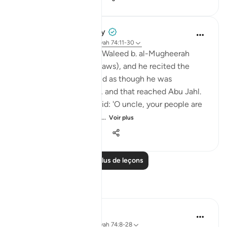
Prophetic Commentary
il y a 8 ans
·
Référencement
ayah 74:11-30
Ibn ‘Abbâs narrates: Al-Waleed b. al-Mugheerah
came to the Prophet (saws), and he recited the
Qur’an to him. It seemed as though he was
sympathizing with him, and that reached Abu Jahl.
He came to him and said: 'O uncle, your people are
considering collecting ...
Voir plus
0
0
1 394
Lire plus de leçons
Réflexions
Esma Esa
il y a 6 ans
·
Référencement
ayah 74:8-28