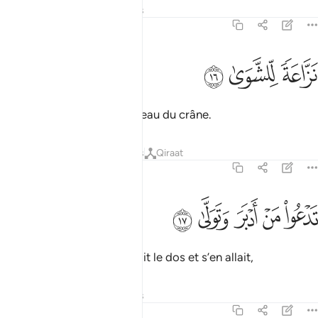
Tafsirs
Leçons
Réflexions
70:16
ﱟ
زاعة للشوى ١٦
ﱠ
ﱡ
َزَّاعَةًۭ لِّلشَّوَىٰ ١٦
arrachant brutalement la peau du crâne.
Tafsirs
Leçons
Réflexions
Qiraat
70:17
ﱢ
ﱣ
ﱤ
دعو من ادبر وتولى ١٧
ﱥ
ﱦ
َدْعُوا۟ مَنْ أَدْبَرَ وَتَوَلَّىٰ ١٧
Il appellera celui qui tournait le dos et s’en allait,
Tafsirs
Leçons
Réflexions
70:18