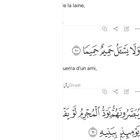
Et les montagnes comme de la laine,
Tafsirs
Leçons
Réflexions
70:10
ﳍ
ﳎ
ﳏ
لا يسال حميم حميما ١٠
ﳐ
ﳑ
َلَا يَسْـَٔلُ حَمِيمٌ حَمِيمًۭا ١٠
où nul ami dévoué ne s’enquerra d’un ami,
Tafsirs
Leçons
Réflexions
Qiraat
70:11
ﱁﱂ
ﱃ
ﱄ
ﱅ
ﱆ
ﱇ
بصرونهم يود المجرم لو يفتدي من عذاب يوميذ ببنيه ١١
ﱈ
ُبَصَّرُونَهُمْ ۚ يَوَدُّ ٱلْمُجْرِمُ لَوْ يَفْتَدِى مِنْ عَذَابِ يَوْمِئِذٍۭ بِبَنِيهِ ١١
ﱉ
ﱊ
ﱋ