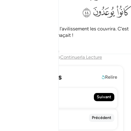
ﱥ
ﱦ
ﱧ
leurs yeux seront abaissés, l’avilissement les couvrira. C’est
cela le jour dont on les menaçait !
Tafsirs
Leçons
Réflexions
Fin du chapitre
Continuerla Lecture
En savoir plus
Relire
71. Nuh
Suivant
Noé
69. Al-Haqqah
Précédent
L'inéluctable