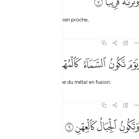
ﳁ
ﳂ
ﳃ
َنَرَىٰهُ قَرِيبًۭا ٧
alors que Nous le voyons bien proche,
Tafsirs
Leçons
Réflexions
70:8
ﳄ
ﳅ
وم تكون السماء كالمهل ٨
ﳆ
ﳇ
ﳈ
َوْمَ تَكُونُ ٱلسَّمَآءُ كَٱلْمُهْلِ ٨
le jour où le ciel sera comme du métal en fusion.
Tafsirs
Leçons
Réflexions
70:9
ﳉ
ﳊ
تكون الجبال كالعهن ٩
ﳋ
ﳌ
َتَكُونُ ٱلْجِبَالُ كَٱلْعِهْنِ ٩