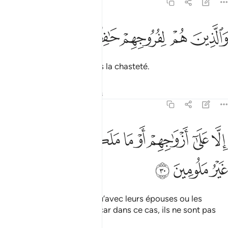
70:29
ﲞ
ﲟ
الذين هم لفروجهم حافظون ٢٩
ﲠ
ﲡ
ﲢ
َٱلَّذِينَ هُمْ لِفُرُوجِهِمْ حَـٰفِظُونَ ٢٩
et qui se maintiennent dans la chasteté.
Tafsirs
Leçons
Réflexions
70:30
ﲣ
ﲤ
ﲥ
ﲦ
ﲧ
ﲨ
لا على ازواجهم او ما ملكت ايمانهم فانهم غير ملومين ٣٠
ﲩ
ﲪ
ِلَّا عَلَىٰٓ أَزْوَٰجِهِمْ أَوْ مَا مَلَكَتْ أَيْمَـٰنُهُمْ فَإِنَّهُمْ غَيْرُ مَلُومِينَ ٣٠
ﲫ
ﲬ
ﲭ
Et n’ont pas de rapports qu’avec leurs épouses ou les
esclaves qu’ils possèdent car dans ce cas, ils ne sont pas
blâmables,