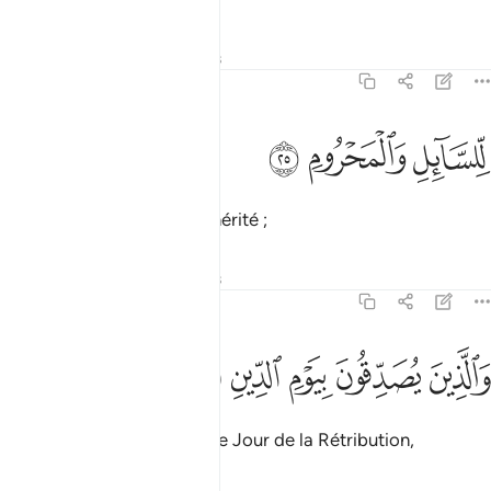
Tafsirs
Leçons
Réflexions
70:25
ﲉ
لسايل والمحروم ٢٥
ﲊ
ﲋ
ِّلسَّآئِلِ وَٱلْمَحْرُومِ ٢٥
pour le mendiant et le déshérité ;
Tafsirs
Leçons
Réflexions
70:26
ﲌ
ﲍ
الذين يصدقون بيوم الدين ٢٦
ﲎ
ﲏ
ﲐ
َٱلَّذِينَ يُصَدِّقُونَ بِيَوْمِ ٱلدِّينِ ٢٦
et qui déclarent véridique le Jour de la Rétribution,