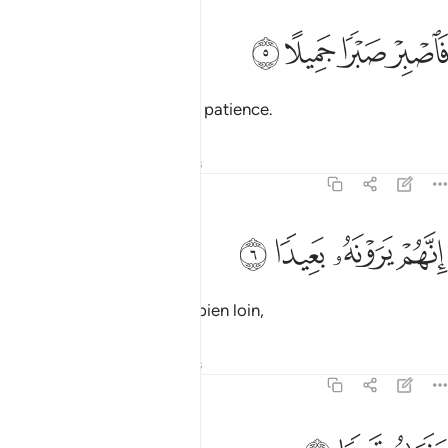
ﲹ
ﲺ
اصبر صبرا جميلا ٥
ﲻ
ﲼ
َٱصْبِرْ صَبْرًۭا جَمِيلًا ٥
Supporte donc, d’une belle patience.
Tafsirs
Leçons
Réflexions
70:6
ﲽ
نهم يرونه بعيدا ٦
ﲾ
ﲿ
ﳀ
ِنَّهُمْ يَرَوْنَهُۥ بَعِيدًۭا ٦
Ils le (le châtiment) voient bien loin,
Tafsirs
Leçons
Réflexions
70:7
نراه قريبا ٧