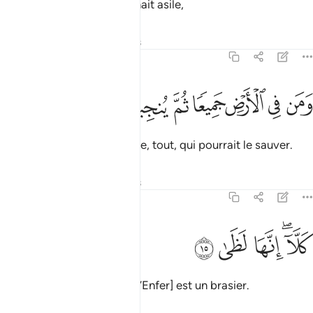
même son clan qui lui donnait asile,
Tafsirs
Leçons
Réflexions
70:14
ﱓ
ﱔ
ﱕ
ﱖ
من في الارض جميعا ثم ينجيه ١٤
ﱗ
ﱘ
ﱙ
َمَن فِى ٱلْأَرْضِ جَمِيعًۭا ثُمَّ يُنجِيهِ ١٤
et tout ce qui est sur la terre, tout, qui pourrait le sauver.
Tafsirs
Leçons
Réflexions
70:15
ﱚﱛ
لا انها لظى ١٥
ﱜ
ﱝ
ﱞ
َلَّآ ۖ إِنَّهَا لَظَىٰ ١٥
Mais rien [ne le sauvera]. [L’Enfer] est un brasier.