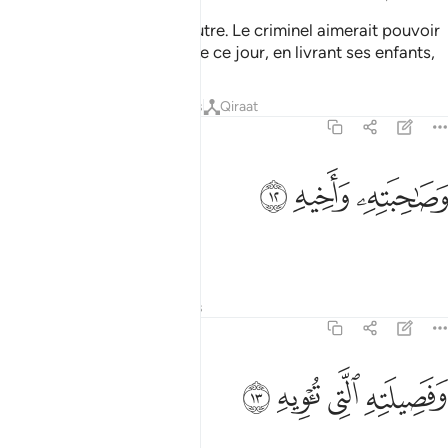
bien qu’ils se voient l’un l’autre. Le criminel aimerait pouvoir
se racheter du châtiment de ce jour, en livrant ses enfants,
Tafsirs
Leçons
Réflexions
Qiraat
70:12
ﱌ
صاحبته واخيه ١٢
ﱍ
ﱎ
َصَـٰحِبَتِهِۦ وَأَخِيهِ ١٢
sa compagne, son frère,
Tafsirs
Leçons
Réflexions
70:13
ﱏ
ﱐ
فصيلته التي توويه ١٣
ﱑ
ﱒ
َفَصِيلَتِهِ ٱلَّتِى تُـْٔوِيهِ ١٣