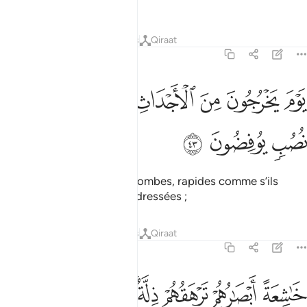
menaçait,
Tafsirs
Leçons
Réflexions
Qiraat
70:43
ﱓ
ﱔ
ﱕ
ﱖ
ﱗ
وم يخرجون من الاجداث سراعا كانهم الى نصب يوفضون ٤٣
ﱘ
ﱙ
َوْمَ يَخْرُجُونَ مِنَ ٱلْأَجْدَاثِ سِرَاعًۭا كَأَنَّهُمْ إِلَىٰ نُصُبٍۢ يُوفِضُونَ ٤٣
ﱚ
ﱛ
ﱜ
le jour où ils sortiront des tombes, rapides comme s’ils
couraient vers des pierres dressées ;
Tafsirs
Leçons
Réflexions
Qiraat
70:44
ﱝ
ﱞ
ﱟ
ﱠﱡ
ﱢ
ﱣ
اشعة ابصارهم ترهقهم ذلة ذالك اليوم الذي كانوا يوعدون ٤٤
ﱤ
َـٰشِعَةً أَبْصَـٰرُهُمْ تَرْهَقُهُمْ ذِلَّةٌۭ ۚ ذَٰلِكَ ٱلْيَوْمُ ٱلَّذِى كَانُوا۟ يُوعَدُونَ ٤٤