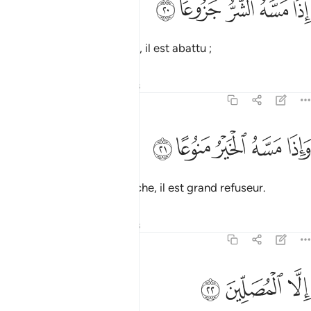
ﱰ
ﱱ
ﱲ
ﱳ
ﱴ
ِذَا مَسَّهُ ٱلشَّرُّ جَزُوعًۭا ٢٠
quand le malheur le touche, il est abattu ;
Tafsirs
Leçons
Réflexions
70:21
ﱵ
ﱶ
ﱷ
اذا مسه الخير منوعا ٢١
ﱸ
ﱹ
َإِذَا مَسَّهُ ٱلْخَيْرُ مَنُوعًا ٢١
et quand le bonheur le touche, il est grand refuseur.
Tafsirs
Leçons
Réflexions
70:22
ﱺ
لا المصلين ٢٢
ﱻ
ﱼ
ِلَّا ٱلْمُصَلِّينَ ٢٢