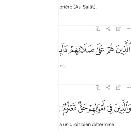
Sauf ceux qui pratiquent la prière (As-Salât).
Tafsirs
Leçons
Réflexions
70:23
ﱽ
ﱾ
ﱿ
لذين هم على صلاتهم دايمون ٢٣
ﲀ
ﲁ
ﲂ
لَّذِينَ هُمْ عَلَىٰ صَلَاتِهِمْ دَآئِمُونَ ٢٣
qui sont assidu à leurs prières,
Tafsirs
Leçons
Réflexions
70:24
ﲃ
ﲄ
ﲅ
ﲆ
الذين في اموالهم حق معلوم ٢٤
ﲇ
ﲈ
َٱلَّذِينَ فِىٓ أَمْوَٰلِهِمْ حَقٌّۭ مَّعْلُومٌۭ ٢٤
et sur les bien desquels il y a un droit bien déterminé
[l'aumône]