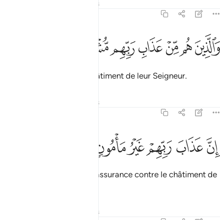
Tafsirs
Leçons
Réflexions
70:27
ﲑ
ﲒ
ﲓ
ﲔ
ﲕ
الذين هم من عذاب ربهم مشفقون ٢٧
ﲖ
ﲗ
َٱلَّذِينَ هُم مِّنْ عَذَابِ رَبِّهِم مُّشْفِقُونَ ٢٧
et ceux qui craignent le châtiment de leur Seigneur.
Tafsirs
Leçons
Réflexions
70:28
ﲘ
ﲙ
ﲚ
ن عذاب ربهم غير مامون ٢٨
ﲛ
ﲜ
ﲝ
ِنَّ عَذَابَ رَبِّهِمْ غَيْرُ مَأْمُونٍۢ ٢٨
Car vraiment, il n’y a nulle assurance contre le châtiment de
leur Seigneur ;
Tafsirs
Leçons
Réflexions