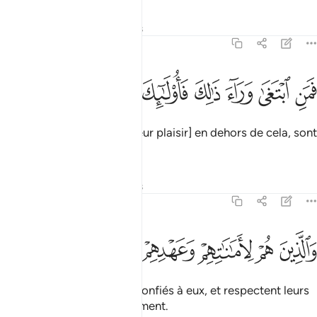
Tafsirs
Leçons
Réflexions
70:31
ﲮ
ﲯ
ﲰ
ﲱ
ﲲ
من ابتغى وراء ذالك فاولايك هم العادون ٣١
ﲳ
ﲴ
ﲵ
َمَنِ ٱبْتَغَىٰ وَرَآءَ ذَٰلِكَ فَأُو۟لَـٰٓئِكَ هُمُ ٱلْعَادُونَ ٣١
mais ceux qui cherchent [leur plaisir] en dehors de cela, sont
des transgresseurs ;
Tafsirs
Leçons
Réflexions
70:32
ﲶ
ﲷ
ﲸ
الذين هم لاماناتهم وعهدهم راعون ٣٢
ﲹ
ﲺ
ﲻ
َٱلَّذِينَ هُمْ لِأَمَـٰنَـٰتِهِمْ وَعَهْدِهِمْ رَٰعُونَ ٣٢
et qui gardent les dépôts confiés à eux, et respectent leurs
engagements scrupuleusement.