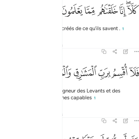
ﳡﳢ
ﳣ
ﳤ
لا انا خلقناهم مما يعلمون ٣٩
ﳥ
ﳦ
ﳧ
َلَّآ ۖ إِنَّا خَلَقْنَـٰهُم مِّمَّا يَعْلَمُونَ ٣٩
Mais non ! Nous les avons créés de ce qu’ils savent .
1
Tafsirs
Leçons
Réflexions
70:40
ﳨ
ﳩ
ﳪ
ﳫ
لا اقسم برب المشارق والمغارب انا لقادرون ٤٠
ﳬ
ﳭ
ﳮ
ﳯ
َلَآ أُقْسِمُ بِرَبِّ ٱلْمَشَـٰرِقِ وَٱلْمَغَـٰرِبِ إِنَّا لَقَـٰدِرُونَ ٤٠
Eh Non !... Je jure par le Seigneur des Levants et des
Couchants que Nous sommes capables
1
Tafsirs
Leçons
Réflexions
70:41
لى ان نبدل خيرا منهم وما نحن بمسبوقين ٤١