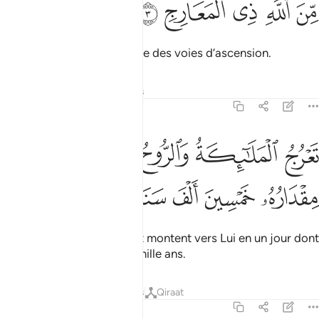
ﲨ
ﲩ
ﲪ
ﲫ
ﲬ
ِّنَ ٱللَّهِ ذِى ٱلْمَعَارِجِ ٣
et qui vient d’Allah, le Maître des voies d’ascension.
Tafsirs
Leçons
Réflexions
70:4
ﲭ
ﲮ
ﲯ
ﲰ
ﲱ
ﲲ
عرج الملايكة والروح اليه في يوم كان مقداره خمسين الف سنة ٤
ﲳ
َعْرُجُ ٱلْمَلَـٰٓئِكَةُ وَٱلرُّوحُ إِلَيْهِ فِى يَوْمٍۢ كَانَ مِقْدَارُهُۥ خَمْسِينَ أَلْفَ سَنَ
ﲴ
ﲵ
ﲶ
ﲷ
ﲸ
Les Anges ainsi que l’Esprit montent vers Lui en un jour dont
la durée est de cinquante mille ans.
Tafsirs
Leçons
Réflexions
Qiraat
70:5