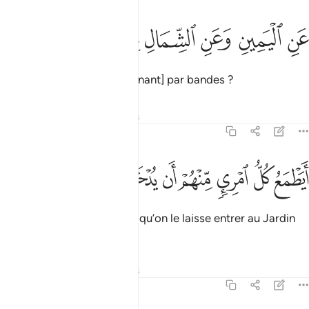
ﳒ
ﳓ
ﳔ
ن اليمين وعن الشمال عزين ٣٧
ﳕ
ﳖ
ﳗ
َنِ ٱلْيَمِينِ وَعَنِ ٱلشِّمَالِ عِزِينَ ٣٧
de droite et de gauche, [venant] par bandes ?
Tafsirs
Leçons
Réflexions
70:38
ﳘ
ﳙ
ﳚ
ﳛ
ﳜ
ﳝ
يطمع كل امري منهم ان يدخل جنة نعيم ٣٨
ﳞ
ﳟ
ﳠ
َيَطْمَعُ كُلُّ ٱمْرِئٍۢ مِّنْهُمْ أَن يُدْخَلَ جَنَّةَ نَعِيمٍۢ ٣٨
Chacun d’eux convoite-t-il qu’on le laisse entrer au Jardin
des délices ?
Tafsirs
Leçons
Réflexions
70:39