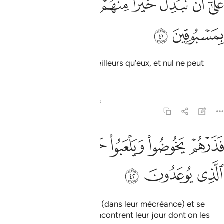
ﱁ
ﱂ
ﱃ
ﱄ
ﱅ
ﱆ
ﱇ
َلَىٰٓ أَن نُّبَدِّلَ خَيْرًۭا مِّنْهُمْ وَمَا نَحْنُ بِمَسْبُوقِينَ ٤١
ﱈ
ﱉ
de les remplacer par de meilleurs qu’eux, et nul ne peut
Nous en empêcher.
Tafsirs
Leçons
Réflexions
70:42
ﱊ
ﱋ
ﱌ
ﱍ
ﱎ
ذرهم يخوضوا ويلعبوا حتى يلاقوا يومهم الذي يوعدون ٤٢
ﱏ
َذَرْهُمْ يَخُوضُوا۟ وَيَلْعَبُوا۟ حَتَّىٰ يُلَـٰقُوا۟ يَوْمَهُمُ ٱلَّذِى يُوعَدُونَ ٤٢
ﱐ
ﱑ
ﱒ
Laisse-les donc s’enfoncer (dans leur mécréance) et se
divertir jusqu’à ce qu’ils rencontrent leur jour dont on les