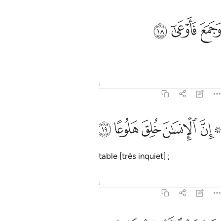
ﱧ
جمع فاوعى ١٨
ﱨ
ﱩ
َجَمَعَ فَأَوْعَىٰٓ ١٨
amassait et thésaurisait.
Tafsirs
Leçons
Réflexions
70:19
ﱪ ﱫ
ﱬ
ﱭ
۞ ن الانسان خلق هلوعا ١٩
ﱮ
ﱯ
۞ ِنَّ ٱلْإِنسَـٰنَ خُلِقَ هَلُوعًا ١٩
Oui, l’homme a été créé instable [très inquiet] ;
Tafsirs
Leçons
Réflexions
70:20
ذا مسه الشر جزوعا ٢٠