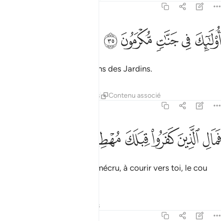
70:35
ﳇ
ﳈ
ﳉ
ولايك في جنات مكرمون ٣٥
ﳊ
ﳋ
ُو۟لَـٰٓئِكَ فِى جَنَّـٰتٍۢ مُّكْرَمُونَ ٣٥
Ceux-là seront honorés dans des Jardins.
Tafsirs
Leçons
Réflexions
Contenu associé
70:36
ﳌ
ﳍ
ﳎ
ﳏ
مال الذين كفروا قبلك مهطعين ٣٦
ﳐ
ﳑ
َمَالِ ٱلَّذِينَ كَفَرُوا۟ قِبَلَكَ مُهْطِعِينَ ٣٦
Qu’ont donc, ceux qui ont mécru, à courir vers toi, le cou
tendu,
Tafsirs
Leçons
Réflexions
70:37