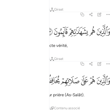
Tafsirs
Leçons
Réflexions
Qiraat
70:33
ﲼ
ﲽ
ﲾ
الذين هم بشهاداتهم قايمون ٣٣
ﲿ
ﳀ
َٱلَّذِينَ هُم بِشَهَـٰدَٰتِهِمْ قَآئِمُونَ ٣٣
Et qui témoignent de la stricte vérité,
Tafsirs
Leçons
Réflexions
Qiraat
70:34
ﳁ
ﳂ
ﳃ
ﳄ
الذين هم على صلاتهم يحافظون ٣٤
ﳅ
ﳆ
َٱلَّذِينَ هُمْ عَلَىٰ صَلَاتِهِمْ يُحَافِظُونَ ٣٤
et qui sont régulier dans leur prière (As-Salât).
Tafsirs
Leçons
Réflexions
Contenu associé