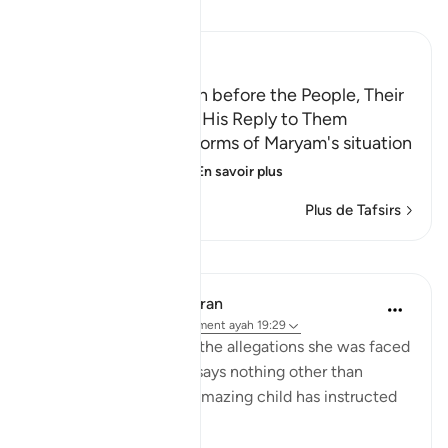
Lisez le Tafsir
Ibn Kathir (Abridged)
Maryam with Al-Masih before the People, Their
Rejection of Her and His Reply to Them
Allah, the Exalted, informs of Maryam's situation
when she was com
…
En savoir plus
Plus de Tafsirs
Leçons
In the Shade of the Quran
il y a 31 semaines
·
Référencement
ayah 19:29
In her own defence to the allegations she was faced
with in Ayah 28, Mary says nothing other than
carrying out what her amazing child has instructed
her to say: