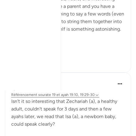
phenomenon. If you are a parent and you have a
child who is just beginning to say a few words (even
without yet being able to string them together into
sentences), that by itself is something astonishing.
Toda...
Voir plus
22
10
A Siddiqui
il y a 6 ans
·
Référencement
sourate 19 et ayah 19:10, 19:29-30
Isn't it so interesting that Zechariah (a), a healthy
adult, couldn't speak for 3 days and then a few
ayahs later, we read that Isa (a), a newborn baby,
could speak clearly?