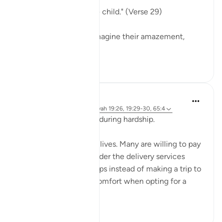
"But she pointed to the child." (Verse 29)
Again, we are left to imagine their amazement,
anger...
Voir plus
0
0
Hammad Fahim
il y a 2 ans
·
Référencement
ayah 19:26, 19:29-30, 65:4
Being mindful of Allah during hardship.
We all seek ease in our lives. Many are willing to pay
for convenience; consider the delivery services
available at our fingertips instead of making a trip to
the store. We pay for comfort when opting for a
first-class ...
Voir plus
20
1