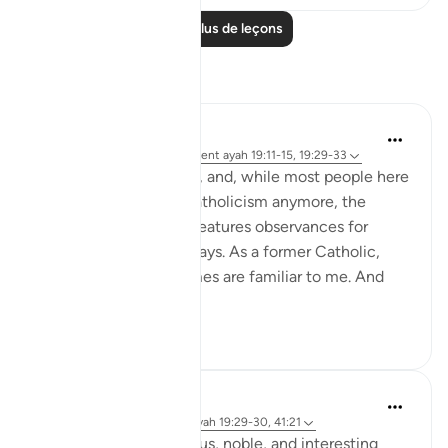
Lire plus de leçons
Réflexions
Rabi'a Brown
l’année dernière
·
Référencement
ayah 19:11-15, 19:29-33
I currently live in Spain, and, while most people here
don't really practice Catholicism anymore, the
national calendar still features observances for
Catholic saints' feast days. As a former Catholic,
most of the saints' names are familiar to me. And
today (J...
Voir plus
24
9
Rayaan Shafi
il y a 2 ans
·
Référencement
ayah 19:29-30, 41:21
Language is a mysterious, noble, and interesting