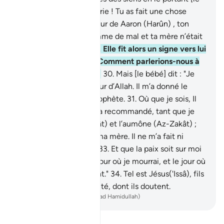
bébé]. Ils dirent : "Ô Marie ! Tu as fait une chose
monstrueuse !
28
.
"Soeur de Aaron (Harûn) , ton
père n’était pas un homme de mal et ta mère n’était
pas une prostituée."
29
.
Elle fit alors un signe vers lui
[le bébé]. Ils dirent : "Comment parlerions-nous à
un bébé au berceau ?"
30
.
Mais [le bébé] dit : "Je
suis vraiment le serviteur d’Allah. Il m’a donné le
Livre et m’a désigné Prophète.
31
.
Où que je sois, Il
m’a rendu béni; et Il m’a recommandé, tant que je
vivrai, la prière (As-Salât) et l’aumône (Az-Zakât) ;
32
.
et la bonté envers ma mère. Il ne m’a fait ni
violent ni malheureux.
33
.
Et que la paix soit sur moi
le jour où je naquis, le jour où je mourrai, et le jour où
je serai ressuscité vivant."
34
.
Tel est Jésus('Issâ), fils
de Marie: parole de vérité, dont ils doutent.
-
French Translation(Muhammad Hamidullah)