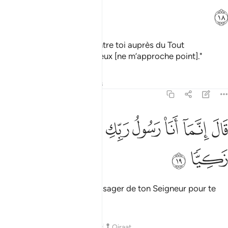
ﲂ
Elle dit : "Je me réfugie contre toi auprès du Tout
Miséricordieux ! Si tu es pieux [ne m’approche point]."
Tafsirs
Leçons
Réflexions
19:19
ﲃ
ﲄ
ﲅ
ﲆ
ﲇ
ال انما انا رسول ربك لاهب لك غلاما زكيا ١٩
ﲈ
ﲉ
ﲊ
َالَ إِنَّمَآ أَنَا۠ رَسُولُ رَبِّكِ لِأَهَبَ لَكِ غُلَـٰمًۭا زَكِيًّۭا ١٩
ﲋ
ﲌ
Il dit : "Je ne suis qu'un Messager de ton Seigneur pour te
faire don d'un fils pur."
Tafsirs
Leçons
Réflexions
Qiraat