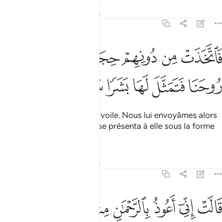
Tafsirs
Leçons
Réflexions
19:17
ﱮ
ﱯ
ﱰ
ﱱ
ﱲ
اتخذت من دونهم حجابا فارسلنا اليها روحنا فتمثل لها بشرا سويا ١٧
ﱳ
َٱتَّخَذَتْ مِن دُونِهِمْ حِجَابًۭا فَأَرْسَلْنَآ إِلَيْهَا رُوحَنَا فَتَمَثَّلَ لَهَا بَشَرًۭا س
ﱴ
ﱵ
ﱶ
ﱷ
ﱸ
ﱹ
Elle mit entre elle et eux un voile. Nous lui envoyâmes alors
Notre Esprit (Gabriel), qui se présenta à elle sous la forme
d’un homme parfait.
Tafsirs
Leçons
Réflexions
19:18
ﱺ
ﱻ
ﱼ
ﱽ
الت اني اعوذ بالرحمان منك ان كنت تقيا ١٨
ﱾ
ﱿ
ﲀ
ﲁ
َالَتْ إِنِّىٓ أَعُوذُ بِٱلرَّحْمَـٰنِ مِنكَ إِن كُنتَ تَقِيًّۭا ١٨