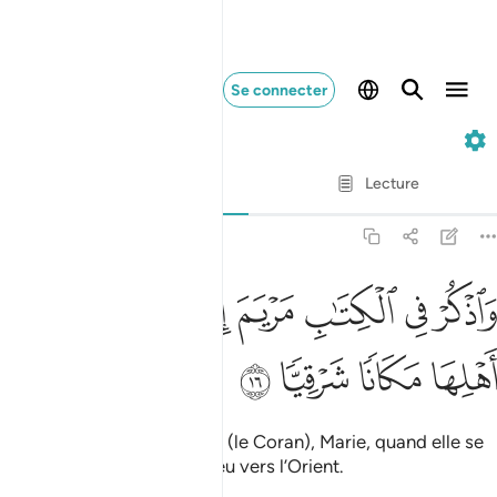
Se connecter
19. Maryam
Ayah par Ayah
Lecture
Traduction
: Muhammad Hamidullah
19:16
ﱣ
ﱤ
ﱥ
ﱦ
ﱧ
اذكر في الكتاب مريم اذ انتبذت من اهلها مكانا شرقيا ١٦
ﱨ
ﱩ
َٱذْكُرْ فِى ٱلْكِتَـٰبِ مَرْيَمَ إِذِ ٱنتَبَذَتْ مِنْ أَهْلِهَا مَكَانًۭا شَرْقِيًّۭا ١٦
ﱪ
ﱫ
ﱬ
ﱭ
Et mentionne, dans le Livre (le Coran), Marie, quand elle se
retira de sa famille en un lieu vers l’Orient.