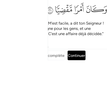
ﲧ
ﲨ
ﲩ
ﲪ
Il dit : "Ainsi sera-t-il ! Cela M’est facile, a dit ton Seigneur !
Et Nous ferons de lui un signe pour les gens, et une
miséricorde de Notre part. C’est une affaire déjà décidée."
Tafsirs
Leçons
Réflexions
Lire la Sourate complète
Continuer