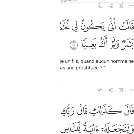
19:20
ﲍ
ﲎ
ﲏ
ﲐ
ﲑ
ﲒ
الت انى يكون لي غلام ولم يمسسني بشر ولم اك بغيا ٢٠
ﲓ
َالَتْ أَنَّىٰ يَكُونُ لِى غُلَـٰمٌۭ وَلَمْ يَمْسَسْنِى بَشَرٌۭ وَلَمْ أَكُ بَغِيًّۭا ٢٠
ﲔ
ﲕ
ﲖ
ﲗ
ﲘ
Elle dit : “Comment aurais-je un fils, quand aucun homme ne
m’a touchée, et je ne suis pas une prostituée ? ”
Tafsirs
Leçons
Réflexions
19:21
ﲙ
ﲚ
ﲛ
ﲜ
ﲝ
ﲞ
ﲟﲠ
ال كذالك قال ربك هو علي هين ولنجعله اية للناس ورحمة منا وكان امرا
َالَ كَذَٰلِكِ قَالَ رَبُّكِ هُوَ عَلَىَّ هَيِّنٌۭ ۖ وَلِنَجْعَلَهُۥٓ ءَايَةًۭ لِّلنَّاسِ وَرَح
ﲡ
ﲢ
ﲣ
ﲤ
ﲥﲦ