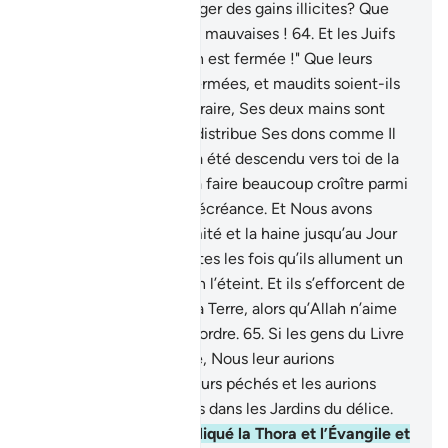
mensongers et de manger des gains illicites? Que
leurs actions sont donc mauvaises !
64
.
Et les Juifs
disent : "La main d’Allah est fermée !" Que leurs
propres mains soient fermées, et maudits soient-ils
pour l’avoir dit. Au contraire, Ses deux mains sont
largement ouvertes, Il distribue Ses dons comme Il
veut. Et certes, ce qui a été descendu vers toi de la
part de ton Seigneur va faire beaucoup croître parmi
eux la rébellion et la mécréance. Et Nous avons
suscité parmi eux l’inimité et la haine jusqu’au Jour
de la Résurrection. Toutes les fois qu’ils allument un
feu pour la guerre, Allah l’éteint. Et ils s’efforcent de
semer le désordre sur la Terre, alors qu’Allah n’aime
pas les semeurs de désordre.
65
.
Si les gens du Livre
avaient la foi et la piété, Nous leur aurions
certainement effacé leurs péchés et les aurions
certainement introduits dans les Jardins du délice.
66
.
Et s’ils avaient appliqué la Thora et l’Évangile et