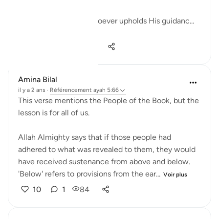
Allah promises that whoever upholds His guidanc...
Voir plus
27
4
282
Amina Bilal
il y a 2 ans
·
Référencement
ayah 5:66
This verse mentions the People of the Book, but the
lesson is for all of us.
Allah Almighty says that if those people had
adhered to what was revealed to them, they would
have received sustenance from above and below.
'Below' refers to provisions from the ear...
Voir plus
10
1
84