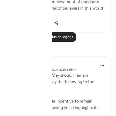
their lives ensures the achievement of goodness
and prosperity in the lives of believers in this world
as well as the ...
Voir plus
0
0
167
Lire plus de leçons
Réflexions
Hammad Fahim
il y a 13 semaines
·
Référencement
ayah 5:66
If you are ever asked, “Why should I remain
steadfast?" you may relay the following to the
questioner:
If ever there was a single incentive to remain
steadfast, then the following verse highlights its
benefits: