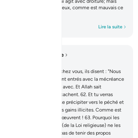
parmi eux un groupe qui agit avec droiture; mais
pour beaucoup d’entre eux, comme est mauvais ce
qu’ils font !
1
Mot par mot
Lire la suite
Lire dans le contexte
Chapitre 5, Page 119, Juz 6
61
.
Lorsqu’ils viennent chez vous, ils disent : "Nous
croyons." Alors qu’ils sont entrés avec la mécréance
et qu’ils [en] sont sortis avec. Et Allah sait
parfaitement ce qu’ils cachent.
62
.
Et tu verras
beaucoup d’entre eux se précipiter vers le péché et
l’iniquité, et manger des gains illicites. Comme est
donc mauvais ce qu’ils œuvrent !
63
.
Pourquoi les
rabbins et les docteurs (de la Loi religieuse) ne les
empêchent-ils [donc] pas de tenir des propos