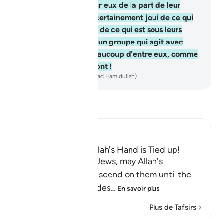
ce qui est descendu sur eux de la part de leur
Seigneur, ils auraient certainement joui de ce qui
est au-dessus d’eux et de ce qui est sous leurs
pieds. Il y a parmi eux un groupe qui agit avec
droiture; mais pour beaucoup d’entre eux, comme
est mauvais ce qu’ils font !
-
French Translation(Muhammad Hamidullah)
Lisez le Tafsir
Ibn Kathir (Abridged)
The Jews Say That Allah's Hand is Tied up!
Allah states that the Jews, may Allah's
continuous curses descend on them until the
Day of Resurrection, des
…
En savoir plus
Plus de Tafsirs