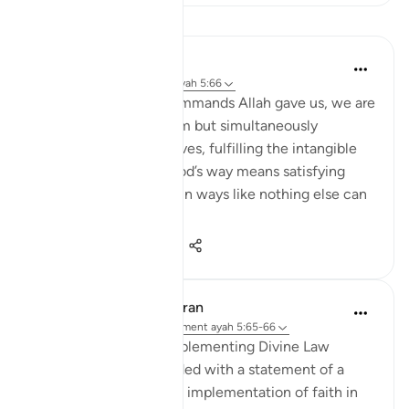
Leçons
Samia Mubarak
il y a 6 ans
·
Référencement
ayah 5:66
When we fulfill the commands Allah gave us, we are
not merely obeying Him but simultaneously
nourishing our own selves, fulfilling the intangible
within us. Following God’s way means satisfying
every limb in our body in ways like nothing else can
ever satiate....
Voir plus
5
1
142
In the Shade of the Quran
il y a 32 semaines
·
Référencement
ayah 5:65-66
Advance Results of Implementing Divine Law
The passage is concluded with a statement of a
basic rule that people's implementation of faith in