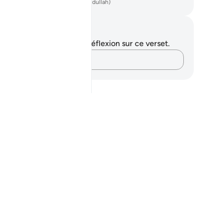
ench Translation(Muhammad Hamidullah)
tes et réflexions
us n'avez aucune note ni réflexion sur ce verset.
Notez vos pensées…