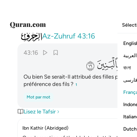
Sélect
043
ام اتخذ مما يخلق بنات واصفاكم بالبنين
Az-Zuhruf
43:16
Englis
43:16
العربية
ﲆ
ﲇ
বাংলা
Ou bien Se serait-Il attribué des filles parmi ce
ارسی
préférence des fils ?
1
França
Mot par mot
Indon
Lisez le Tafsir
Italia
Ibn Kathir (Abridged)
Dutch