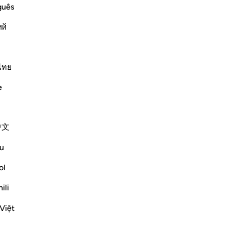
ffspring to Allah
ser
guês
of the idolators, when they devoted
dir
e to Allah, as He described in Surat Al-
ий
les
con
co
lui
ไทย
at
Plus de Tafsirs
e
tr
gui
n’
中文
san
nos
u
who benefit by, and follow, divine
tra
nt this Qur'an from on high. Thus, people
mei
ol
ceive God's guidance:
tro
ili
pa
25
Việt
de