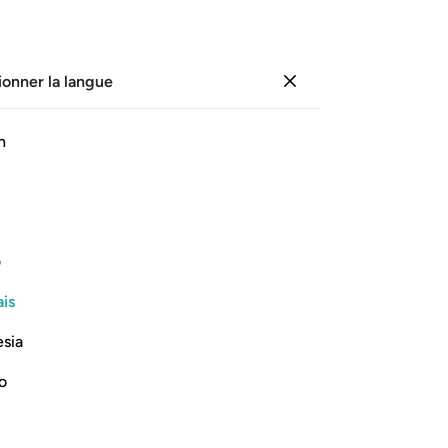
ionner la langue
Se connecter
Li
h
Cha
16
ﲀ
ﲁ
ﲂ
ﲃ
ﲄ
ﲅ
qu
17
 qu’Il crée et accordé à vous par
d’
ف
Mi
is
pr
Lire la suite
des
esia
dé
co
no
se
Et