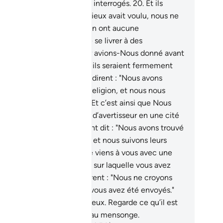
a alors inscrit; et ils seront interrogés.
20
.
Et ils
ent : "Si le Tout Miséricordieux avait voulu, nous ne
 aurions pas adorés." Ils n’en ont aucune
naissance; ils ne font que se livrer à des
njectures.
21
.
Ou bien, leur avions-Nous donné avant
 [le Coran] un Livre auquel ils seraient fermement
tachés ?
22
.
Mais plutôt ils dirent : "Nous avons
ouvé nos ancêtres sur une religion, et nous nous
dons sur leurs traces."
23
.
Et c’est ainsi que Nous
avons pas envoyé avant toi d’avertisseur en une cité
s que ses gens aisés n’aient dit : "Nous avons trouvé
 ancêtres sur une religion et nous suivons leurs
ces."
24
.
Il dit : "Même si je viens à vous avec une
lleure direction que celle sur laquelle vous avez
uvé vous ancêtres ?" Ils dirent : "Nous ne croyons
s au message avec lequel vous avez été envoyés."
.
Nous Nous vengeâmes d’eux. Regarde ce qu’il est
venu de ceux qui criaient au mensonge.