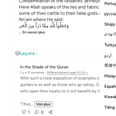
Condemnation of the Idolators' attribution of O
Portu
Here Allah speaks of the lies and fabrications 
some of their cattle to their false gods and som
русск
An`am where He said:
Shqip
وَجَعَلُواْ لِلَّهِ مِمَّا ذَرَأَ مِنَ الْحَر
…
En savoir plus
ภาษา
Türkç
Leçons
اردو
简体
In the Shade of the Quran
il y a 31 semaines
·
Référencement
ayah 43:16
Melay
With such a clear exposition of examples of people 
guidance as well as those who go astray, God has se
Españ
who open their hearts to it will benefit by it and re
Kiswah
"Thus...
Voir plus
Tiếng 
1
0