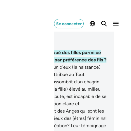
Se connecter
re dans le contexte
pitre 43, Page 490, Juz 25
.
Ou bien Se serait-Il attribué des filles parmi ce
’Il crée et accordé à vous par préférence des fils ?
.
Or, quand on annonce à l’un d’eux (la naissance)
une semblable de ce qu’il attribue au Tout
séricordieux, son visage s’assombrit d’un chagrin
ofond.
18
.
Quoi ! Cet être (la fille) élevé au milieu
 parures et qui, dans la dispute, est incapable de se
fendre par une argumentation claire et
nvaincante ?
19
.
Et ils firent des Anges qui sont les
rviteurs du Tout Miséricordieux des [êtres] féminins!
aient-ils témoins de leur création? Leur témoignage