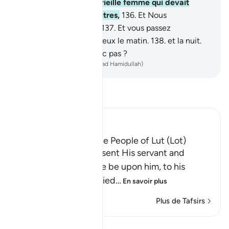
entière,
135
.
sauf une vieille femme qui devait
disparaître avec les autres,
136
.
Et Nous
détruisîmes les autres.
137
.
Et vous passez
certainement auprès d’eux le matin.
138
.
et la nuit.
Ne raisonnez-vous donc pas ?
-
French Translation(Muhammad Hamidullah)
Lisez le Tafsir
Ibn Kathir (Abridged)
The Destruction of the People of Lut (Lot)
Allah tells us that He sent His servant and
Messenger Lut, peace be upon him, to his
people, and they denied
…
En savoir plus
Plus de Tafsirs
Leçons