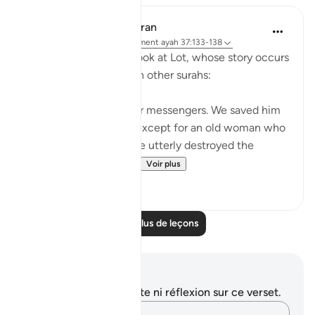
In the Shade of the Quran
il y a 31 semaines
·
Référencement
ayah 37:133-138
Here, we take a brief look at Lot, whose story occurs
after Abraham's story in other surahs:
Lot was also one of Our messengers. We saved him
and all his household, except for an old woman who
stayed behind. Then We utterly destroyed the
others. Surely you pa...
Voir plus
0
0
Lire plus de leçons
Notes et réflexions
Vous n'avez aucune note ni réflexion sur ce verset.