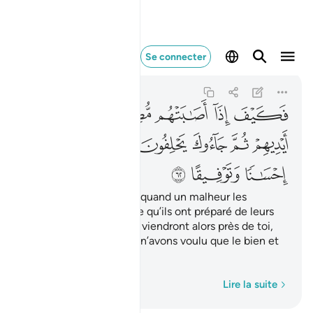
فكيف اذا اصابتهم مصي
Se connecter
An-Nisa'
4:62
4:62
ﱱ
ﱲ
ﱳ
ﱴ
ﱵ
ﱶ
ﱷ
ﱸ
ﱹ
ﱺ
ﱻ
ﱼ
ﱽ
ﱾ
ﱿ
ﲀ
ﲁ
Comment (agiront-ils) quand un malheur les
atteindra, à cause de ce qu’ils ont préparé de leurs
propres mains ? Puis ils viendront alors près de toi,
jurant par Allah : "Nous n’avons voulu que le bien et
la réconciliation."
Mot par mot
Lire la suite