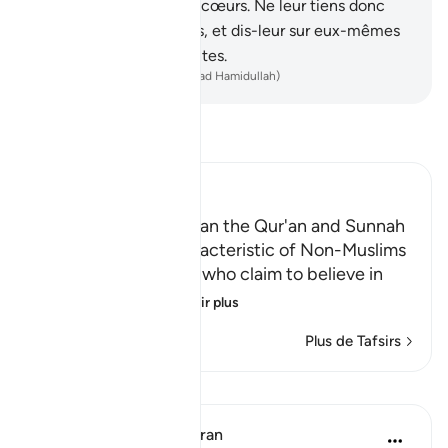
ce qu’ils ont dans leurs cœurs. Ne leur tiens donc
pas rigueur, exhorte-les, et dis-leur sur eux-mêmes
des paroles convaincantes.
-
French Translation(Muhammad Hamidullah)
Lisez le Tafsir
Ibn Kathir (Abridged)
Referring to Other than the Qur'an and Sunnah
for Judgment is Characteristic of Non-Muslims
Allah chastises those who claim to believe in
what Allah ha
…
En savoir plus
Plus de Tafsirs
Leçons
In the Shade of the Quran