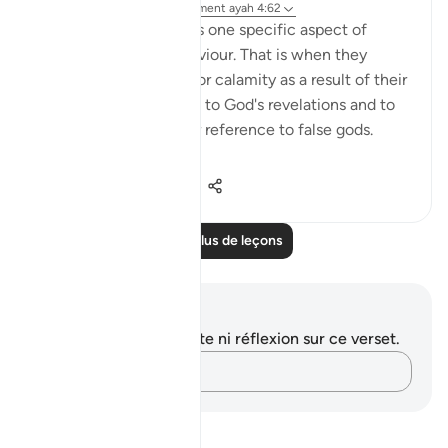
il y a 31 semaines
·
Référencement
ayah 4:62
The surah then portrays one specific aspect of
hypocrisy in their behaviour. That is when they
encounter misfortune or calamity as a result of their
refusal to refer matters to God's revelations and to
His Messenger, or their reference to false gods.
They are ...
Voir plus
0
0
119
Lire plus de leçons
Notes et réflexions
Vous n'avez aucune note ni réflexion sur ce verset.
Notez vos pensées…