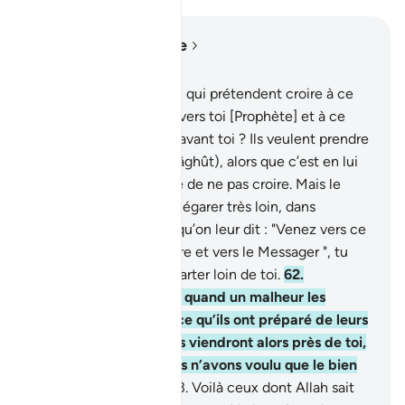
Lire dans le contexte
Chapitre 4, Page 88, Juz 5
60
.
N’as-tu pas vu ceux qui prétendent croire à ce
qu’on a fait descendre vers toi [Prophète] et à ce
qu’on a fait descendre avant toi ? Ils veulent prendre
pour juge le Rebelle (Tâghût), alors que c’est en lui
qu’on leur a commandé de ne pas croire. Mais le
Diable (Satan) veut les égarer très loin, dans
l’égarement.
61
.
Et lorsqu’on leur dit : "Venez vers ce
qu’Allah a fait descendre et vers le Messager ", tu
vois les hypocrites s’écarter loin de toi.
62
.
Comment (agiront-ils) quand un malheur les
atteindra, à cause de ce qu’ils ont préparé de leurs
propres mains ? Puis ils viendront alors près de toi,
jurant par Allah : "Nous n’avons voulu que le bien
et la réconciliation."
63
.
Voilà ceux dont Allah sait