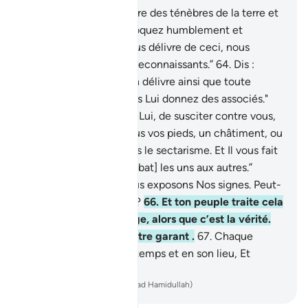
63
.
Dis : “Qui vous délivre des ténèbres de la terre et
de la mer ? ” Vous l’invoquez humblement et
discrètement : “ S’Il nous délivre de ceci, nous
serons du nombre des reconnaissants.”
64
.
Dis :
"C’est Allah qui vous en délivre ainsi que toute
angoisse. Pourtant, vous Lui donnez des associés."
65
.
Dis : “Il est capable, Lui, de susciter contre vous,
d’en haut, ou de dessous vos pieds, un châtiment, ou
de vous confondre dans le sectarisme. Et Il vous fait
goûter l’ardeur [au combat] les uns aux autres.”
Regarde comment Nous exposons Nos signes. Peut-
être comprendront-ils ?
66
.
Et ton peuple traite cela
(le Coran) de mensonge, alors que c’est la vérité.
Dis : "Je ne suis pas votre garant .
67
.
Chaque
annonce arrive en son temps et en son lieu, Et
bientôt vous le saurez."
-
French Translation(Muhammad Hamidullah)