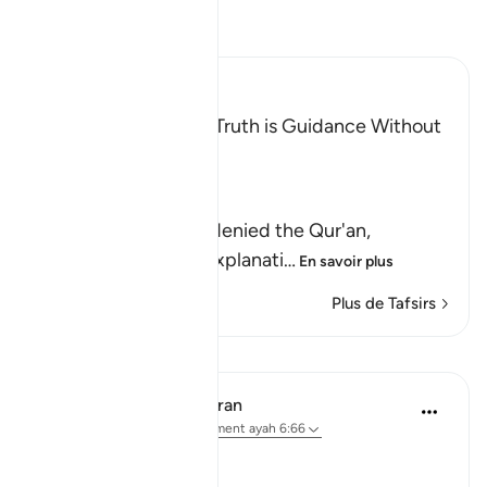
Lisez le Tafsir
Ibn Kathir (Abridged)
The Invitation to the Truth is Guidance Without
Coercion
Allah said,
وَكَذَّبَ بِهِ
(But have denied it) denied the Qur'an,
guidance and clear explanati
…
En savoir plus
Plus de Tafsirs
Leçons
In the Shade of the Quran
il y a 31 semaines
·
Référencement
ayah 6:66
Consistent Attitude