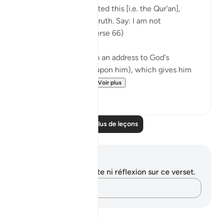
Your people have rejected this [i.e. the Qur'an],
although it is the very truth. Say: I am not
responsible for you. (Verse 66)
The passage starts with an address to God's
Messenger (peace be upon him), which gives him
and all believers wh...
Voir plus
0
0
Lire plus de leçons
Notes et réflexions
Vous n'avez aucune note ni réflexion sur ce verset.
Notez vos pensées…