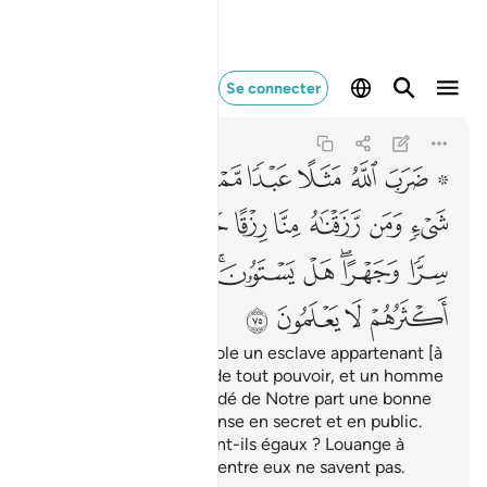
ضرب الله مثلا عبدا م
Se connecter
An-Nahl
16:75
16:75
ﱝ ﱞ
ﱟ
ﱠ
ﱡ
ﱢ
ﱣ
ﱤ
ﱥ
ﱦ
ﱧ
ﱨ
ﱩ
ﱪ
ﱫ
ﱬ
ﱭ
ﱮ
ﱯ
ﱰﱱ
ﱲ
ﱳﱴ
ﱵ
ﱶﱷ
ﱸ
ﱹ
ﱺ
ﱻ
ﱼ
Allah propose en parabole un esclave appartenant [à
son maître], dépourvu de tout pouvoir, et un homme
à qui Nous avons accordé de Notre part une bonne
attribution dont il dépense en secret et en public.
[Ces deux hommes] sont-ils égaux ? Louange à
Allah! Mais la plupart d’entre eux ne savent pas.