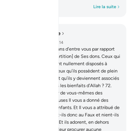
Mot par mot
Lire la suite
Lire dans le contexte
Chapitre 16, Page 275, Juz 14
71
.
Allah a favorisé les uns d’entre vous par rapport
aux autres dans [la répartition] de Ses dons. Ceux qui
ont été favorisés ne sont nullement disposés à
donner leur portion à ceux qu’ils possèdent de plein
droit [esclaves] au point qu’ils y deviennent associés
à part égale. Nieront-ils les bienfaits d’Allah ?
72
.
Allah vous a fait à partir de vous-mêmes des
épouses, et de vos épouses Il vous a donné des
enfants et des petits-enfants. Et Il vous a attribué de
bonnes choses. Croient-ils donc au Faux et nient-ils
le bienfait d’Allah ?
73
.
Et ils adorent, en dehors
d’Allah, ce qui ne peut leur procurer aucune