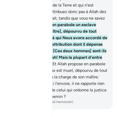
nourriture des cieux et de la Terre et qui n’est
capable de rien.
74
.
N’attribuez donc pas à Allah des
semblables. Car Allah sait, tandis que vous ne savez
pas.
75
.
Allah propose en parabole un esclave
appartenant [à son maître], dépourvu de tout
pouvoir, et un homme à qui Nous avons accordé de
Notre part une bonne attribution dont il dépense
en secret et en public. [Ces deux hommes] sont-ils
égaux ? Louange à Allah! Mais la plupart d’entre
eux ne savent pas.
76
.
Et Allah propose en parabole
deux hommes: l’un d’eux est muet, dépourvu de tout
pouvoir et totalement à la charge de son maître;
Quelque lieu où celui-ci l’envoie, il ne rapporte rien
de bon. Serait-il l’égal de celui qui ordonne la justice
et qui est sur le droit chemin ?
-
French Translation(Muhammad Hamidullah)