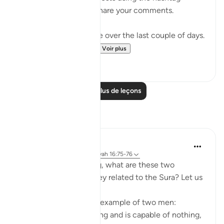
#Parables
and please share your comments.
Apologies for the pause over the last couple of days.
Today we are gather...
Voir plus
12
25
Lire plus de leçons
Réflexions
Wael Hamza
il y a 6 ans
·
Référencement
ayah 16:75-76
One may be wondering, what are these two
examples? How are they related to the Sura? Let us
walk through ...
- *Verse 75* shows an example of two men:
-- one that owns nothing and is capable of nothing,