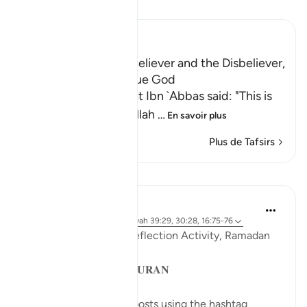
Lisez le Tafsir
Ibn Kathir (Abridged)
The Example of the Believer and the Disbeliever,
or the Idol and the True God
Al-`Awfi reported that Ibn `Abbas said: "This is
the example which Allah
…
En savoir plus
Plus de Tafsirs
Leçons
Sohaib Saeed
il y a 4 ans
·
Référencement
ayah 39:29, 30:28, 16:75-76
QuranReflect Group Reflection Activity, Ramadan
1443/2022
𝐏𝐀𝐑𝐀𝐁𝐋𝐄𝐒 𝐈𝐍 𝐓𝐇𝐄 𝐐𝐔𝐑𝐀𝐍
Catch up on previous posts using the hashtag