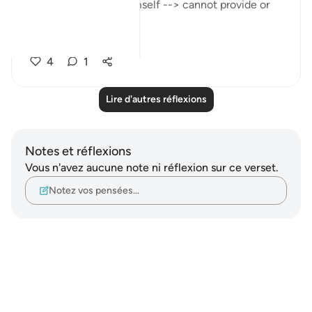
does not even own himself --> cannot provide or
help
...
Voir plus
4
1
Lire d'autres réflexions
Notes et réflexions
Vous n'avez aucune note ni réflexion sur ce verset.
Notez vos pensées…