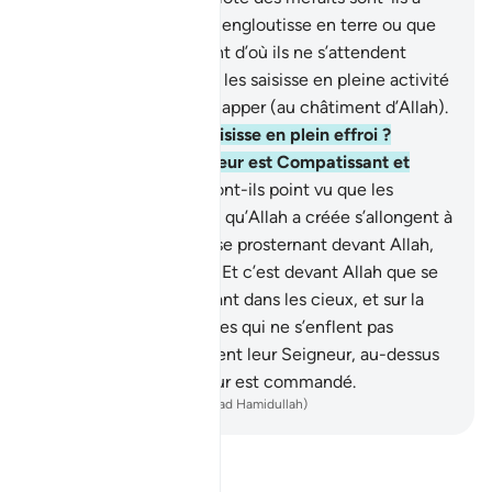
l’abri de ce qu’Allah les engloutisse en terre ou que
leur vienne le châtiment d’où ils ne s’attendent
point?
46
.
Ou bien qu’Il les saisisse en pleine activité
sans qu’ils puissent échapper (au châtiment d’Allah).
47
.
Ou bien qu’Il les saisisse en plein effroi ?
Vraiment, votre Seigneur est Compatissant et
Miséricordieux.
48
.
N’ont-ils point vu que les
ombres de toute chose qu’Allah a créée s’allongent à
droite et à gauche, en se prosternant devant Allah,
en toute humilité ?
49
.
Et c’est devant Allah que se
prosterne tout être vivant dans les cieux, et sur la
Terre; ainsi que les Anges qui ne s’enflent pas
d’orgueil .
50
.
Ils craignent leur Seigneur, au-dessus
d’eux, et font ce qui leur est commandé.
-
French Translation(Muhammad Hamidullah)
Lisez le Tafsir