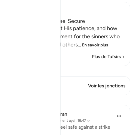
Ibn Kathir (Abridged)
How the Guilty can feel Secure
Allah informs us about His patience, and how
He delays the punishment for the sinners who
do evil things and call others
…
En savoir plus
Plus de Tafsirs
Voir Qiraat
Ce verset a 1 Jonctions
Voir les jonctions
Leçons
In the Shade of the Quran
il y a 31 semaines
·
Référencement
ayah 16:47
Or do the unbelievers feel safe against a strike
which