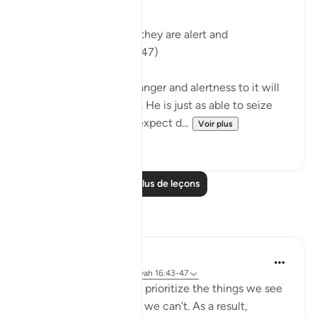
"will seize them when they are alert and
apprehensive?" (Verse 47)
Their expectation of danger and alertness to it will
not frustrate God's will. He is just as able to seize
them when they fully expect d...
Voir plus
0
0
Lire plus de leçons
Réflexions
Yazin
il y a 6 ans
·
Référencement
ayah 16:43-47
As humans, we tend to prioritize the things we see
and feel, over the stuff we can’t. As a result,