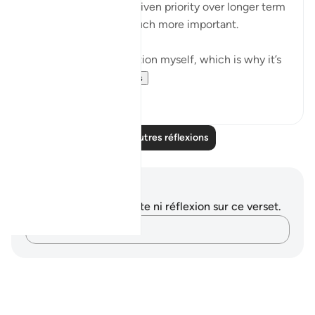
immediate needs are given priority over longer term
ones — even those much more important.
I suffer from this affliction myself, which is why it’s
important for...
Voir plus
10
1
Lire d'autres réflexions
Notes et réflexions
Vous n'avez aucune note ni réflexion sur ce verset.
Notez vos pensées…