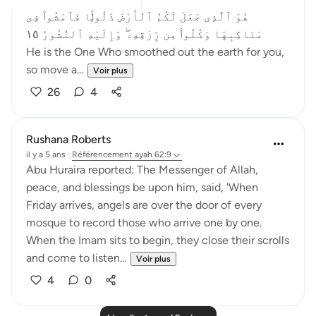
هُوَ ٱلَّذِى جَعَلَ لَكُمُ ٱلْأَرْضَ ذَلُولًۭا فَٱمْشُوا۟ فِى
مَنَاكِبِهَا وَكُلُوا۟ مِن رِّزْقِهِۦ ۖ وَإِلَيْهِ ٱلنُّشُورُ ١٥
He is the One Who smoothed out the earth for you,
so move a...
Voir plus
26
4
Rushana Roberts
il y a 5 ans
·
Référencement
ayah 62:9
Abu Huraira reported: The Messenger of Allah,
peace, and blessings be upon him, said, 'When
Friday arrives, angels are over the door of every
mosque to record those who arrive one by one.
When the Imam sits to begin, they close their scrolls
and come to listen...
Voir plus
4
0