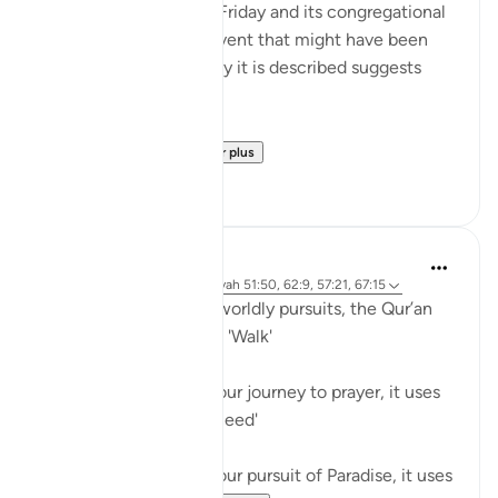
teachings concerning Friday and its congregational
prayer. It refers to an event that might have been
repeated; given the way it is described suggests
such repetition:
Believers! When ...
Voir plus
0
0
Waleed Basyouni
il y a 5 ans
·
Référencement
ayah 51:50, 62:9, 57:21, 67:15
When speaking about worldly pursuits, the Qur’an
uses the term, فَامْشُوا / 'Walk'
⠀⠀⠀⠀⠀⠀⠀
When speaking about our journey to prayer, it uses
the term, فَاسْعَوْا / 'Proceed'
⠀⠀⠀⠀⠀⠀⠀
When speaking about our pursuit of Paradise, it uses