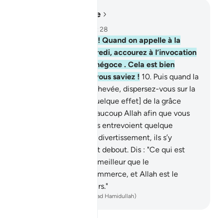
Lire dans le contexte
Chapitre 62, Page 554, Juz 28
9
.
Ô vous qui avez cru ! Quand on appelle à la
Ṣalāt du jour du Vendredi, accourez à l’invocation
d’Allah et laissez tout négoce . Cela est bien
meilleur pour vous, si vous saviez !
10
.
Puis quand la
prière (As-Salât) est achevée, dispersez-vous sur la
terre, et recherchez [quelque effet] de la grâce
d’Allah, et invoquez beaucoup Allah afin que vous
réussissiez.
11
.
Quand ils entrevoient quelque
commerce ou quelque divertissement, ils s’y
dispersent et te laissent debout. Dis : "Ce qui est
auprès d’Allah est bien meilleur que le
divertissement et le commerce, et Allah est le
Meilleur des pourvoyeurs."
-
French Translation(Muhammad Hamidullah)