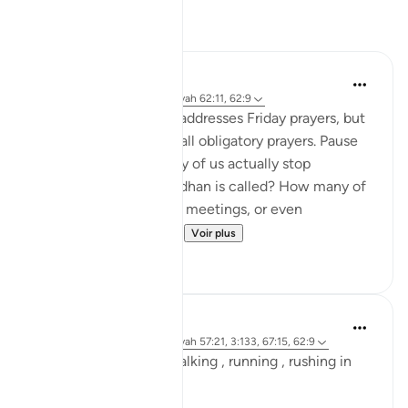
Réflexions
Abdul Azim
il y a 2 ans
·
Référencement
ayah 62:11, 62:9
This verse specifically addresses Friday prayers, but
its message applies to all obligatory prayers. Pause
and reflect—how many of us actually stop
everything when the adhan is called? How many of
us continue with work, meetings, or even
entertainment, as if t...
Voir plus
19
4
Asma Tariq
il y a 2 ans
·
Référencement
ayah 57:21, 3:133, 67:15, 62:9
Allah uses words for walking , running , rushing in
Quran.
In surah mulk