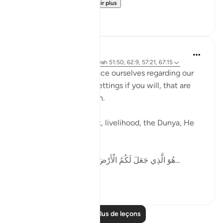
the term, سَابِقُوا / ...
Voir plus
61
11
Ammar AlShukry
il y a 5 ans
·
Référencement
ayah 51:50, 62:9, 57:21, 67:15
Allah tells us how to pace ourselves regarding our
goals, gives us speed settings if you will, that are
mentioned in the Quran.
When it comes to work, livelihood, the Dunya, He
says,
هُوَ الَّذِي جَعَلَ لَكُمُ الْأَرْضَ ذَلُولًا فَامْشُوا فِي مَنَاكِبِهَا...
Voir plus
36
6
Lire plus de leçons