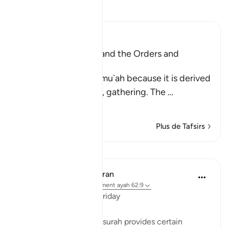
Lisez le Tafsir
Ibn Kathir (Abridged)
Al-Jumu`ah (Friday), and the Orders and
Etiquette for Friday
Friday is called Al-Jumu`ah because it is derived
from Al-Jam`, literally, gathering. The
…
En savoir plus
Plus de Tafsirs
Leçons
In the Shade of the Quran
il y a 31 semaines
·
Référencement
ayah 62:9
The Congregation on Friday
The last section of the surah provides certain