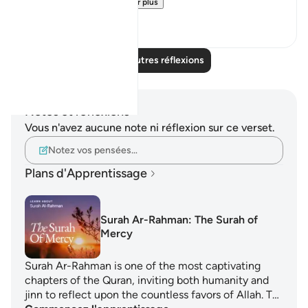
journey to get yo...
Voir plus
19
3
Lire d'autres réflexions
Notes et réflexions
Vous n'avez aucune note ni réflexion sur ce verset.
Notez vos pensées…
Plans d'Apprentissage
Surah Ar-Rahman: The Surah of
Mercy
Surah Ar-Rahman is one of the most captivating
chapters of the Quran, inviting both humanity and
jinn to reflect upon the countless favors of Allah. T…