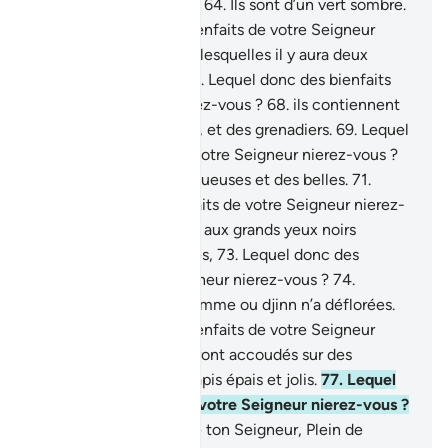
Seigneur nierez-vous ?
64
.
Ils sont d’un vert sombre.
65
.
Lequel donc des bienfaits de votre Seigneur
nierez-vous ?
66
.
Dans lesquelles il y aura deux
sources jaillissantes.
67
.
Lequel donc des bienfaits
de votre Seigneur nierez-vous ?
68
.
ils contiennent
des fruits, des palmiers, et des grenadiers.
69
.
Lequel
donc des bienfaits de votre Seigneur nierez-vous ?
70
.
Là, il y aura des vertueuses et des belles.
71
.
Lequel donc des bienfaits de votre Seigneur nierez-
vous ?
72
.
Des femmes aux grands yeux noirs
cloîtrées dans les tentes,
73
.
Lequel donc des
bienfaits de votre Seigneur nierez-vous ?
74
.
Qu’avant eux aucun homme ou djinn n’a déflorées.
75
.
Lequel donc des bienfaits de votre Seigneur
nierez-vous ?
76
.
Ils seront accoudés sur des
coussins verts et des tapis épais et jolis.
77
.
Lequel
donc des bienfaits de votre Seigneur nierez-vous ?
78
.
Béni soit le Nom de ton Seigneur, Plein de