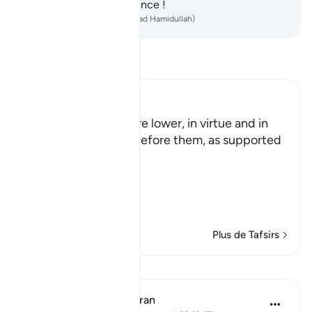
Majesté et de Munificence !
-
French Translation(Muhammad Hamidullah)
Lisez le Tafsir
Ibn Kathir (Abridged)
These two gardens are lower, in virtue and in
status than the two before them, as supported
in the Qur'an.
Allah said:
وَمِن دُونِهِمَا جَنَّتَانِ
(And b
…
En savoir plus
Plus de Tafsirs
Leçons
In the Shade of the Quran