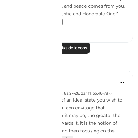
'O Allah, you are Peace, and peace comes from you.
Blessed you are, O Majestic and Honorable One!'
Al-Waleed s...
Voir plus
0
0
Lire plus de leçons
Réflexions
Hammad Fahim
il y a 33 semaines
·
Référencement
ayah 37:60-61, 83:27-28, 23:111, 55:46-78
Success is the pursuit of an ideal state you wish to
achieve. The clearer you can envisage that
achievement, whatever it may be, the greater the
chances of working towards it. It is the notion of
having a set ambition and then focusing on the