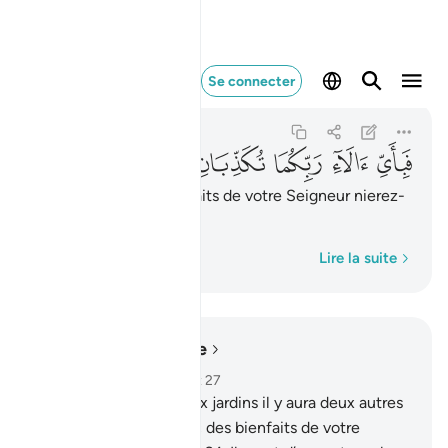
فباي الاء ربكما تكذبان ٧٧
Se connecter
Ar-Rahman
55:77
55:77
ﱧ
ﱨ
ﱩ
ﱪ
ﱫ
Lequel donc des bienfaits de votre Seigneur nierez-
vous ?
Mot par mot
Lire la suite
Lire dans le contexte
Chapitre 55, Page 534, Juz 27
62
.
En deçà de ces deux jardins il y aura deux autres
jardins.
63
.
Lequel donc des bienfaits de votre