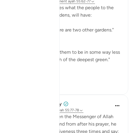
il y a 31 semaines
·
Référencement
ayah 55:62-77
The surah then describes what the people to the
right, also with two gardens, will have:
"Besides these two there are two other gardens."
(Verse 62)
The description shows them to be in some way less
than the first two: "Both of the deepest green."
(Verse 64)
...
Voir plus
0
0
Prophetic Commentary
il y a 8 ans
·
Référencement
ayah 55:77-78
Thawbân narrates: When the Messenger of Allah
(saws) would turn around from after his prayer, he
would seek Allah’s forgiveness three times and say: