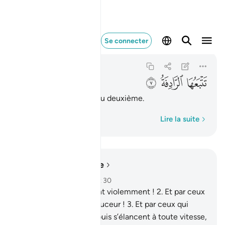
تتبعها الرادفة ٧
Se connecter
An-Nazi'ate
79:7
79:7
ﲥ
ﲦ
ﲧ
immédiatement suivi du deuxième.
Mot par mot
Lire la suite
Lire dans le contexte
Chapitre 79, Page 583, Juz 30
1
.
Par ceux qui arrachent violemment !
2
.
Et par ceux
qui recueillent avec douceur !
3
.
Et par ceux qui
voguent librement,
4
.
puis s’élancent à toute vitesse,