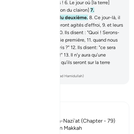
5
.
et règlent les affaires !
6
.
Le jour où [la terre]
tremblera [au premier son du clairon]
7
.
immédiatement suivi du deuxième.
8
.
Ce jour-là, il
y aura des cœurs qui seront agités d’effroi,
9
.
et leurs
regards se baisseront.
10
.
Ils disent : "Quoi ! Serons-
nous ramenés à notre vie première,
11
.
quand nous
serons ossements pourris ?"
12
.
Ils disent: "ce sera
alors un retour ruineux !"
13
.
Il n’y aura qu’une
sommation,
14
.
et voilà qu’ils seront sur la terre
(ressuscités).
-
French Translation(Muhammad Hamidullah)
Lisez le Tafsir
Ibn Kathir (Abridged)
The Tafsir of Surat An-Nazi`at (Chapter - 79)
Which was revealed in Makkah