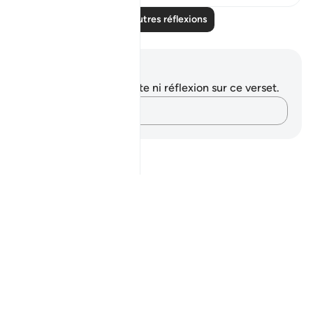
Lire d'autres réflexions
Notes et réflexions
Vous n'avez aucune note ni réflexion sur ce verset.
Notez vos pensées…
Notes
placeholders
close