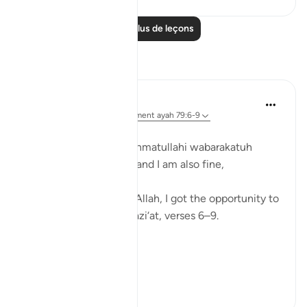
Lire plus de leçons
Réflexions
Zufisha Khaleel
il y a 16 semaines
·
Référencement
ayah 79:6-9
In the name of Allah…
Assalamualaikum warahmatullahi wabarakatuh
I hope you all are well, and I am also fine,
Alhamdulillah.
Today, by the توفیق of Allah, I got the opportunity to
reflect on Surah An-Nazi‘at, verses 6–9.
Alhamdulillah!
Surah An-Nazi‘at:
Verse ...
Voir plus
10
2