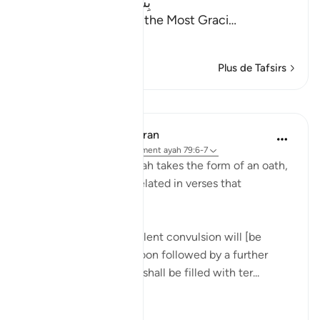
بِسْمِ اللَّهِ الرَّحْمَـنِ الرَّحِيمِ
In the Name of Allah, the Most Graci
…
En savoir plus
Plus de Tafsirs
Leçons
In the Shade of the Quran
il y a 31 semaines
·
Référencement
ayah 79:6-7
The opening of the surah takes the form of an oath,
to confirm the event related in verses that
immediately follow:
"On the day when a violent convulsion will [be
overwhelming, to be soon followed by a further
[convulsion], all hearts shall be filled with ter...
Voir plus
0
0