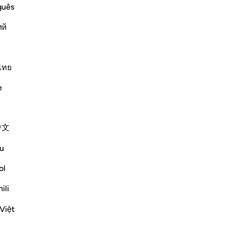
 due to the renewal of creation after its
Vo
guês
ий
savoir plus
ไทย
Plus de Tafsirs
e
Réflexions
中文
ekaterina myachina
il y a 5 semaines
·
u
Référencement
ayah 91:9, 79:15-33, 20:44
From Recitation to Reflection
ol
Would You Purify Yourself?
ili
Some recitations stay with you.
Việt
Isha Prayer · Surah An-Naziʿat (79:15–33)