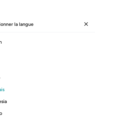
ionner la langue
Se connecter
Li
h
Cha
27
ﱻ
ﱼ
ﱽ
ﱾ
po
pu
ent ordonné ;
nui
ف
cel
Lire la suite
is
so
an
esia
bes
-
Fr
no
ficult than repeating Creation
No