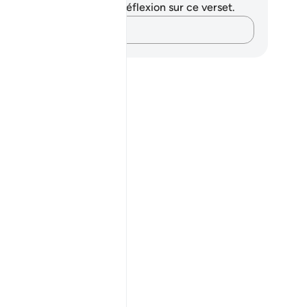
us n'avez aucune note ni réflexion sur ce verset.
Notez vos pensées…