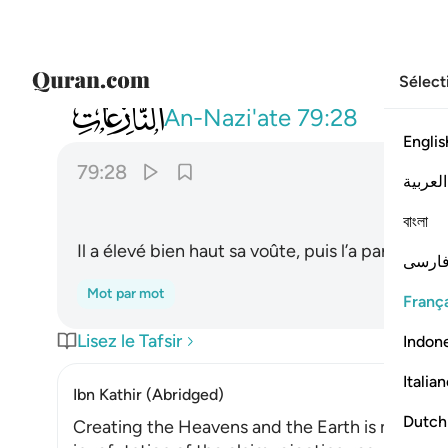
Sélect
079
رفع سمكها فسواها ٢٨
An-Nazi'ate
79:28
Englis
79:28
العربية
বাংলা
Il a élevé bien haut sa voûte, puis l’a parfaitem
ارسی
Mot par mot
França
Lisez le Tafsir
Indon
Italia
Ibn Kathir (Abridged)
Dutch
Creating the Heavens and the Earth is more dif