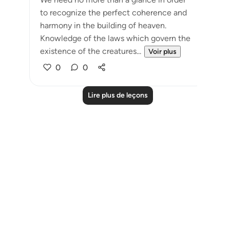
to recognize the perfect coherence and
harmony in the building of heaven.
Knowledge of the laws which govern the
existence of the creatures...
Voir plus
0
0
Lire plus de leçons
Notes
placeholders
close