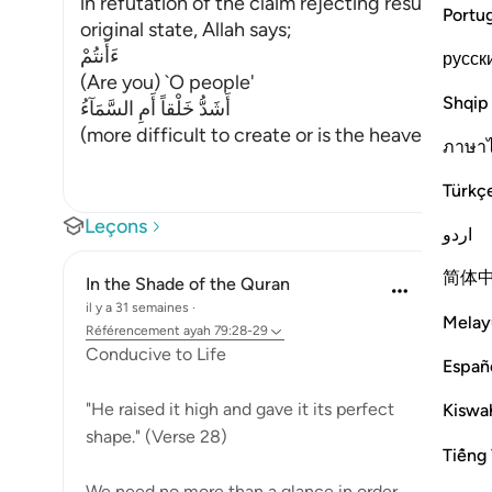
in refutation of the claim rejecting resurrection
Portu
original state, Allah says;
ءَأَنتُمْ
русск
(Are you) `O people'
Shqip
أَشَدُّ خَلْقاً أَمِ السَّمَآءُ
(more difficult to create or is the heaven...)
…
En 
ภาษา
Türkç
Leçons
اردو
简体
In the Shade of the Quran
il y a 31 semaines
·
Melay
Référencement
ayah 79:28-29
Conducive to Life
Españ
"He raised it high and gave it its perfect
Kiswah
shape." (Verse 28)
Tiếng 
We need no more than a glance in order