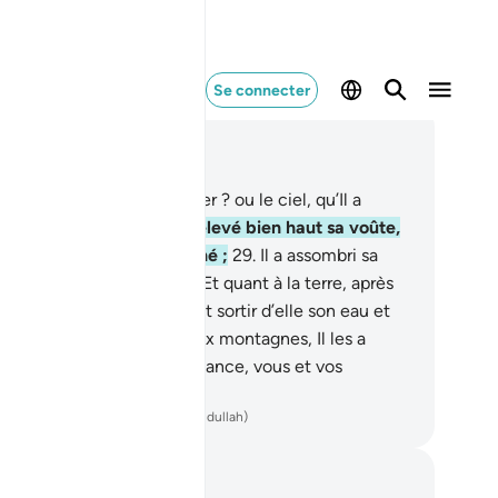
Se connecter
re dans le contexte
pitre 79, Page 584, Juz 30
.
Etes-vous plus durs à créer ? ou le ciel, qu’Il a
urtant construit ?
28
.
Il a élevé bien haut sa voûte,
is l’a parfaitement ordonné ;
29
.
Il a assombri sa
t et fait luire son jour.
30
.
Et quant à la terre, après
a, Il l’a étendue :
31
.
Il a fait sortir d’elle son eau et
n pâturage,
32
.
et quant aux montagnes, Il les a
crées,
33
.
pour votre jouissance, vous et vos
tiaux.
ench Translation(Muhammad Hamidullah)
tes et réflexions