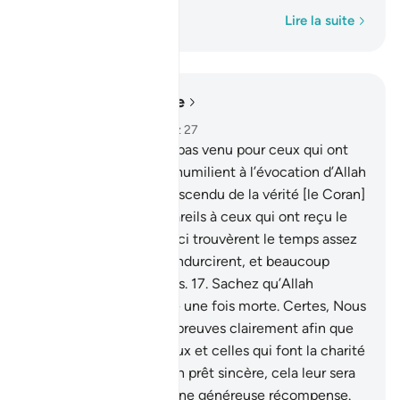
Mot par mot
Lire la suite
Lire dans le contexte
Chapitre 57, Page 540, Juz 27
16
.
Le moment n’est-il pas venu pour ceux qui ont
cru, que leurs cœurs s’humilient à l’évocation d’Allah
et devant ce qui est descendu de la vérité [le Coran]
? Et de ne point être pareils à ceux qui ont reçu le
Livre avant eux . Ceux-ci trouvèrent le temps assez
long et leurs cœurs s’endurcirent, et beaucoup
d’entre eux sont pervers.
17
.
Sachez qu’Allah
redonne la vie à la terre une fois morte. Certes, Nous
vous avons exposé les preuves clairement afin que
vous raisonniez.
18
.
Ceux et celles qui font la charité
et qui ont fait à Allah un prêt sincère, cela leur sera
multiplié et ils auront une généreuse récompense.