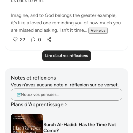
us back to Him.
Imagine, and to God belongs the greater example,
it's like a loved one reminding you of how much you
are missed and asking, 'Isn't it time...
Voir plus
22
0
Lire d'autres réflexions
Notes et réflexions
Vous n'avez aucune note ni réflexion sur ce verset.
Notez vos pensées…
Plans d'Apprentissage
Surah Al-Hadid: Has the Time Not
Come?