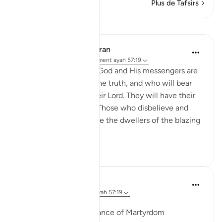
Plus de Tafsirs
Leçons
In the Shade of the Quran
il y a 31 semaines
·
Référencement
ayah 57:19
"Those who believe in God and His messengers are
the ones who uphold the truth, and who will bear
witness to it before their Lord. They will have their
reward and their light. Those who disbelieve and
deny Our revelations are the dwellers of the blazing
fire."...
Voir plus
0
0
Ola Shoubaki
il y a 2 ans
·
Référencement
ayah 57:19
Publié dans
Arabic Gems
The Linguistic Significance of Martyrdom