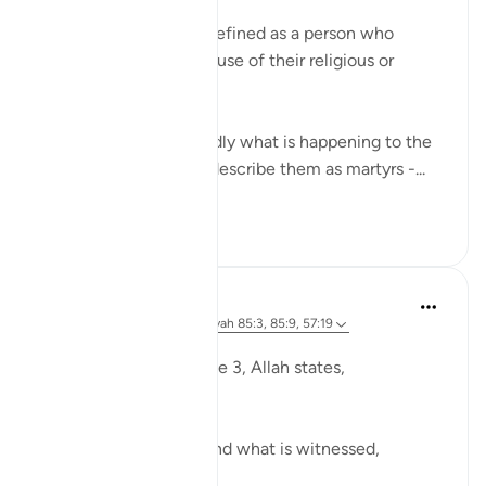
In English, a martyr is defined as a person who
suffers or is killed because of their religious or
political beliefs.
While this is undoubtedly what is happening to the
people of Gaza, if we describe them as martyrs -...
Voir plus
10
4
Ola Shoubaki
il y a 3 ans
·
Référencement
ayah 85:3, 85:9, 57:19
Publié dans
Arabic Gems
In Surah al-Burooj, verse 3, Allah states,
وَشَاهِدٍۢ وَمَشْهُودٍۢ
And [by] the witness and what is witnessed,