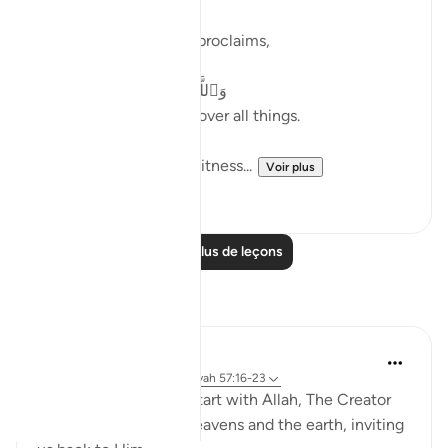
Later, in verse 9, Allah proclaims,
وَٱللَّهُ عَلَىٰ كُلِّ شَىْءٍۢ شَهِيدٌ
And Allah is a Witness over all things.
Both verses refers to witness...
Voir plus
19
4
Lire plus de leçons
Réflexions
R. Ebied
il y a 4 ans
·
Référencement
ayah 57:16-23
These moving verses start with Allah, The Creator
and Sustainer of the heavens and the earth, inviting