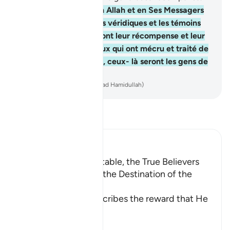
19
.
Ceux qui ont cru en Allah et en Ses Messagers
ceux-là sont les grands véridiques et les témoins
auprès d’Allah . Ils auront leur récompense et leur
lumière, tandis que ceux qui ont mécru et traité de
mensonges Nos signes, ceux- là seront les gens de
la Fournaise.
-
French Translation(Muhammad Hamidullah)
Lisez le Tafsir
Ibn Kathir (Abridged)
Reward for the Charitable, the True Believers
and the Martyrs; and the Destination of the
Disbelieve
Allah the Exalted describes the reward that He
wil
…
En savoir plus