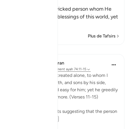
Magic
Allah threatens this wicked person whom He
has favored with the blessings of this world, yet
he is
…
En savoir plus
Plus de Tafsirs
Leçons
In the Shade of the Quran
il y a 31 semaines
·
Référencement
ayah 74:11-15
Leave to me the one I created alone, to whom I
have granted vast wealth, and sons by his side,
making life smooth and easy for him; yet he greedily
desires that I give him more. (Verses 11-15)
There are several reports suggesting that the person
so referred t...
Voir plus
0
0