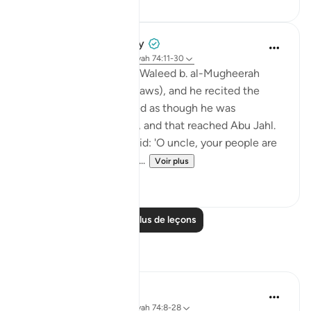
Prophetic Commentary
il y a 8 ans
·
Référencement
ayah 74:11-30
Ibn ‘Abbâs narrates: Al-Waleed b. al-Mugheerah
came to the Prophet (saws), and he recited the
Qur’an to him. It seemed as though he was
sympathizing with him, and that reached Abu Jahl.
He came to him and said: 'O uncle, your people are
considering collecting ...
Voir plus
0
0
Lire plus de leçons
Réflexions
Esma Esa
il y a 6 ans
·
Référencement
ayah 74:8-28