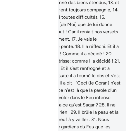
seul ,
12
.
et à qui J’ai donné des biens étendus,
13
.
et
des enfants qui lui tiennent toujours compagnie,
14
.
pour qui aussi J’ai aplani toutes difficultés.
15
.
Cependant, il convoite [de Moi] que Je lui donne
davantage.
16
.
Pas du tout ! Car il reniait nos versets
(le Coran) avec entêtement.
17
.
Je vais le
contraindre à gravir une pente.
18
.
Il a réfléchi. Et il a
décidé.
19
.
Qu’il périsse ! Comme il a décidé !
20
.
Encore une fois, qu’il périsse; comme il a décidé !
21
.
Ensuite, il a regardé.
22
.
Et il s’est renfrogné et a
durci son visage.
23
.
Ensuite il a tourné le dos et s’est
enflé d’orgueil.
24
.
Puis il a dit : "Ceci (le Coran) n’est
que magie apprise.
25
.
ce n’est là que la parole d’un
humain."
26
.
Je vais le brûler dans le Feu intense
(Saqar).
27
.
Et qui te dira ce qu’est Saqar ?
28
.
Il ne
laisse rien et n’épargne rien ;
29
.
Il brûle la peau et la
noircit.
30
.
Ils sont dix-neuf à y veiller .
31
.
Nous
n’avons assigné comme gardiens du Feu que les