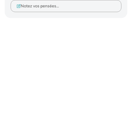
Notez vos pensées…
Notes
placeholders
close