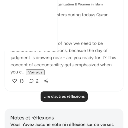
Publié
Muslim Student Organization & Women in Islam
dans
CCNY
Reflections from our sisters during todays Quran
Circle
8-9:
- These ayat remind us of how we need to be
accountable for our actions, becasue the day of
judgment is drawing near - are you ready for it? This
concept of accountability gets emphasized when
you c...
Voir plus
13
2
Lire d'autres réflexions
Notes et réflexions
Vous n'avez aucune note ni réflexion sur ce verset.