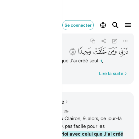
ذرني ومن خلقت وحيدا ١١
Se connecter
Al-Muddattir
74:11
74:11
ﲿ
ﳀ
ﳁ
ﳂ
ﳃ
Laisse-Moi avec celui que J’ai créé seul
,
1
Mot par mot
Lire la suite
Lire dans le contexte
Chapitre 74, Page 575, Juz 29
8
.
Quand on sonnera du Clairon,
9
.
alors, ce jour-là
sera un jour difficile,
10
.
pas facile pour les
mécréants.
11
.
Laisse-Moi avec celui que J’ai créé