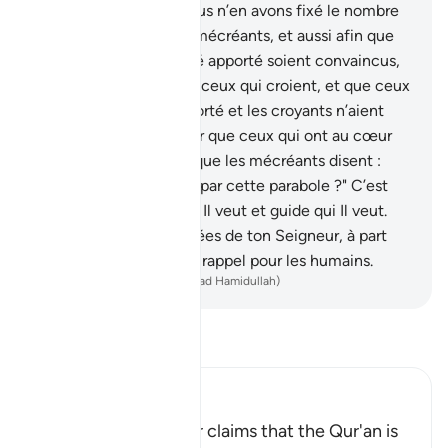
Anges. Cependant, Nous n’en avons fixé le nombre
que pour éprouver les mécréants, et aussi afin que
ceux à qui le Livre a été apporté soient convaincus,
et que croisse la foi de ceux qui croient, et que ceux
à qui le Livre a été apporté et les croyants n’aient
point de doute ; et pour que ceux qui ont au cœur
quelque maladie ainsi que les mécréants disent :
"Qu’a donc voulu Allah par cette parabole ?" C’est
ainsi qu’Allah égare qui Il veut et guide qui Il veut.
Nul ne connaît les armées de ton Seigneur, à part
Lui. Et ce n’est là qu’un rappel pour les humains.
-
French Translation(Muhammad Hamidullah)
Lisez le Tafsir
Ibn Kathir (Abridged)
A Threat for Whoever claims that the Qur'an is