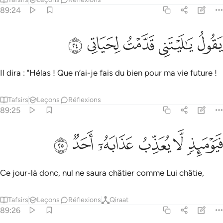
89:24
ﱌ
ﱍ
قول يا ليتني قدمت لحياتي ٢٤
ﱎ
ﱏ
ﱐ
َقُولُ يَـٰلَيْتَنِى قَدَّمْتُ لِحَيَاتِى ٢٤
Il dira : "Hélas ! Que n’ai-je fais du bien pour ma vie future !
Tafsirs
Leçons
Réflexions
89:25
ﱑ
ﱒ
يوميذ لا يعذب عذابه احد ٢٥
ﱓ
ﱔ
ﱕ
ﱖ
َيَوْمَئِذٍۢ لَّا يُعَذِّبُ عَذَابَهُۥٓ أَحَدٌۭ ٢٥
Ce jour-là donc, nul ne saura châtier comme Lui châtie,
Tafsirs
Leçons
Réflexions
Qiraat
89:26