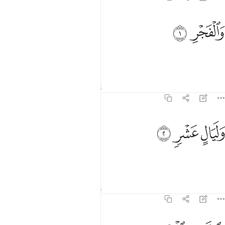
الفجر ١
ﱔ
ﱕ
َٱلْفَجْرِ ١
Par l’Aube !
Tafsirs
Leçons
Réflexions
89:2
ﱖ
ليال عشر ٢
ﱗ
ﱘ
َلَيَالٍ عَشْرٍۢ ٢
et par les dix nuits
!
1
Tafsirs
Leçons
Réflexions
89:3
الشفع والوتر ٣