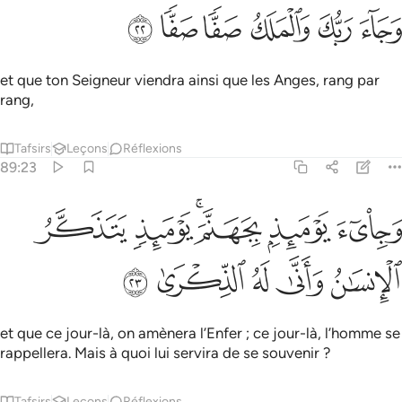
ﳌ
ﳍ
جاء ربك والملك صفا صفا ٢٢
ﳎ
ﳏ
ﳐ
ﳑ
َجَآءَ رَبُّكَ وَٱلْمَلَكُ صَفًّۭا صَفًّۭا ٢٢
et que ton Seigneur viendra ainsi que les Anges, rang par
rang,
Tafsirs
Leçons
Réflexions
89:23
ﱁ
ﱂ
ﱃﱄ
ﱅ
جيء يوميذ بجهنم يوميذ يتذكر الانسان وانى له الذكرى ٢٣
ﱆ
َجِا۟ىٓءَ يَوْمَئِذٍۭ بِجَهَنَّمَ ۚ يَوْمَئِذٍۢ يَتَذَكَّرُ ٱلْإِنسَـٰنُ وَأَنَّىٰ لَ
ﱇ
ﱈ
ﱉ
ﱊ
ﱋ
et que ce jour-là, on amènera l’Enfer ; ce jour-là, l’homme se
rappellera. Mais à quoi lui servira de se souvenir ?
Tafsirs
Leçons
Réflexions