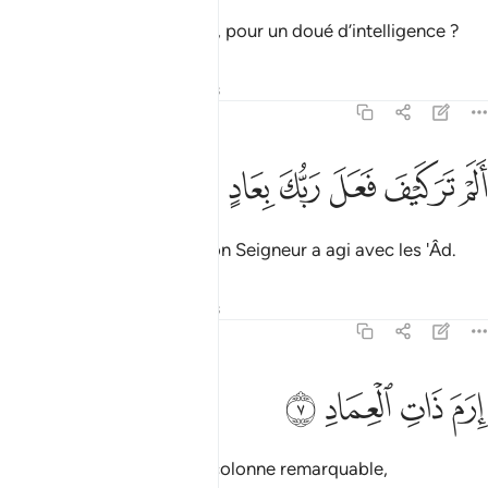
N’est-ce pas là un serment, pour un doué d’intelligence ?
Tafsirs
Leçons
Réflexions
89:6
ﱧ
ﱨ
ﱩ
ﱪ
لم تر كيف فعل ربك بعاد ٦
ﱫ
ﱬ
ﱭ
َلَمْ تَرَ كَيْفَ فَعَلَ رَبُّكَ بِعَادٍ ٦
N’as-tu pas vu comment ton Seigneur a agi avec les 'Âd.
Tafsirs
Leçons
Réflexions
89:7
ﱮ
ﱯ
رم ذات العماد ٧
ﱰ
ﱱ
ِرَمَ ذَاتِ ٱلْعِمَادِ ٧
[avec] Iram
, [la cité] à la colonne remarquable,
1