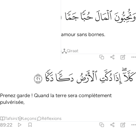
ﲿ
ﳀ
تحبون المال حبا جما ٢٠
ﳁ
ﳂ
ﳃ
َتُحِبُّونَ ٱلْمَالَ حُبًّۭا جَمًّۭا ٢٠
et aimez les richesses d’un amour sans bornes.
Tafsirs
Leçons
Réflexions
Qiraat
89:21
ﳄﳅ
ﳆ
ﳇ
لا اذا دكت الارض دكا دكا ٢١
ﳈ
ﳉ
ﳊ
ﳋ
َلَّآ إِذَا دُكَّتِ ٱلْأَرْضُ دَكًّۭا دَكًّۭا ٢١
Prenez garde ! Quand la terre sera complètement
pulvérisée,
Tafsirs
Leçons
Réflexions
89:22