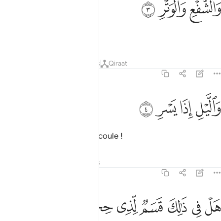
ﱙ
ﱚ
ﱛ
َٱلشَّفْعِ وَٱلْوَتْرِ ٣
Par le pair et l’impair !
Tafsirs
Leçons
Réflexions
Qiraat
89:4
ﱜ
ﱝ
الليل اذا يسر ٤
ﱞ
ﱟ
َٱلَّيْلِ إِذَا يَسْرِ ٤
Et par la nuit quand elle s’écoule !
Tafsirs
Leçons
Réflexions
89:5
ﱠ
ﱡ
ﱢ
ﱣ
ل في ذالك قسم لذي حجر ٥
ﱤ
ﱥ
ﱦ
َلْ فِى ذَٰلِكَ قَسَمٌۭ لِّذِى حِجْرٍ ٥