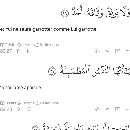
ﱗ
ﱘ
لا يوثق وثاقه احد ٢٦
ﱙ
ﱚ
ﱛ
َلَا يُوثِقُ وَثَاقَهُۥٓ أَحَدٌۭ ٢٦
et nul ne saura garrotter comme Lui garrotte.
Tafsirs
Leçons
Réflexions
89:27
ﱜ
ﱝ
ا ايتها النفس المطمينة ٢٧
ﱞ
ﱟ
َـٰٓأَيَّتُهَا ٱلنَّفْسُ ٱلْمُطْمَئِنَّةُ ٢٧
"ô toi, âme apaisée,
Tafsirs
Leçons
Réflexions
89:28
ﱠ
ﱡ
ﱢ
رجعي الى ربك راضية مرضية ٢٨
ﱣ
ﱤ
ﱥ
رْجِعِىٓ إِلَىٰ رَبِّكِ رَاضِيَةًۭ مَّرْضِيَّةًۭ ٢٨