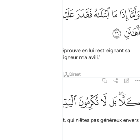
ﲢ
ﲣ
ﲤ
ﲥ
ﲦ
ﲧ
اما اذا ما ابتلاه فقدر عليه رزقه فيقول ربي اهانن ١٦
ﲨ
ﲩ
ﲪ
َأَمَّآ إِذَا مَا ٱبْتَلَىٰهُ فَقَدَرَ عَلَيْهِ رِزْقَهُۥ فَيَقُولُ رَبِّىٓ أَهَـٰنَنِ ١٦
ﲫ
ﲬ
Mais par contre, quand Il l’éprouve en lui restreignant sa
subsistance, il dit : "Mon Seigneur m’a avili."
Tafsirs
Leçons
Réflexions
Qiraat
89:17
ﲭﲮ
ﲯ
ﲰ
لا بل لا تكرمون اليتيم ١٧
ﲱ
ﲲ
ﲳ
َلَّا ۖ بَل لَّا تُكْرِمُونَ ٱلْيَتِيمَ ١٧
Mais non ! C’est vous plutôt, qui n’êtes pas généreux envers
les orphelins ;