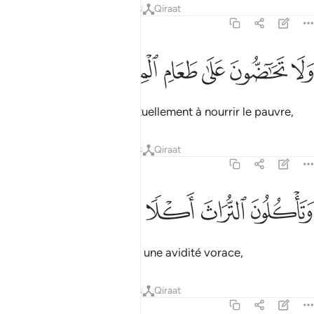
Tafsirs
Leçons
Réflexions
Qiraat
89:18
ﲴ
ﲵ
ﲶ
لا تحاضون على طعام المسكين ١٨
ﲷ
ﲸ
ﲹ
َلَا تَحَـٰٓضُّونَ عَلَىٰ طَعَامِ ٱلْمِسْكِينِ ١٨
qui ne vous incitez pas mutuellement à nourrir le pauvre,
Tafsirs
Leçons
Réflexions
Qiraat
89:19
ﲺ
تاكلون التراث اكلا لما ١٩
ﲻ
ﲼ
ﲽ
ﲾ
َتَأْكُلُونَ ٱلتُّرَاثَ أَكْلًۭا لَّمًّۭا ١٩
qui dévorez l’héritage avec une avidité vorace,
Tafsirs
Leçons
Réflexions
Qiraat
89:20