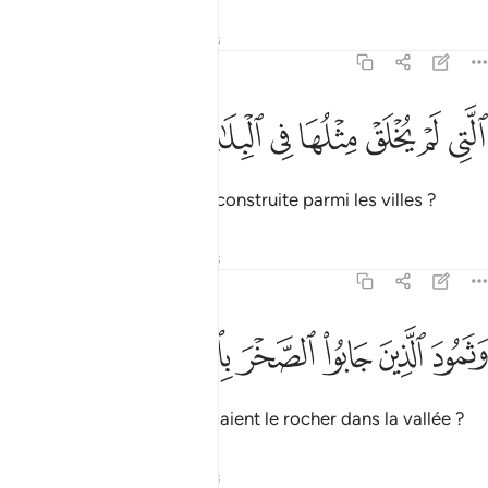
Tafsirs
Leçons
Réflexions
89:8
ﱲ
ﱳ
ﱴ
ﱵ
لتي لم يخلق مثلها في البلاد ٨
ﱶ
ﱷ
ﱸ
لَّتِى لَمْ يُخْلَقْ مِثْلُهَا فِى ٱلْبِلَـٰدِ ٨
dont jamais pareille ne fut construite parmi les villes ?
Tafsirs
Leçons
Réflexions
89:9
ﱹ
ﱺ
ﱻ
ثمود الذين جابوا الصخر بالواد ٩
ﱼ
ﱽ
ﱾ
َثَمُودَ ٱلَّذِينَ جَابُوا۟ ٱلصَّخْرَ بِٱلْوَادِ ٩
et avec les Thamûd qui taillaient le rocher dans la vallée ?
Tafsirs
Leçons
Réflexions