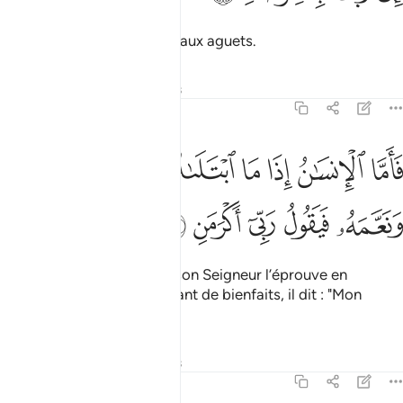
Car ton Seigneur demeure aux aguets.
Tafsirs
Leçons
Réflexions
89:15
ﲖ
ﲗ
ﲘ
ﲙ
ﲚ
ﲛ
اما الانسان اذا ما ابتلاه ربه فاكرمه ونعمه فيقول ربي اكرمن ١٥
ﲜ
َأَمَّا ٱلْإِنسَـٰنُ إِذَا مَا ٱبْتَلَىٰهُ رَبُّهُۥ فَأَكْرَمَهُۥ وَنَعَّمَهُۥ فَيَقُولُ رَبِّىٓ أَكْرَمَنِ ١٥
ﲝ
ﲞ
ﲟ
ﲠ
ﲡ
Quant à l’homme, lorsque son Seigneur l’éprouve en
l’honorant
et en le comblant de bienfaits, il dit : "Mon
1
Seigneur m’a honoré."
Tafsirs
Leçons
Réflexions
89:16