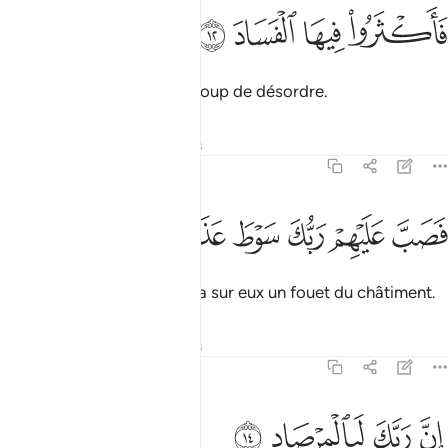
ﲈ
اكثروا فيها الفساد ١٢
ﲉ
ﲊ
ﲋ
َأَكْثَرُوا۟ فِيهَا ٱلْفَسَادَ ١٢
et y avaient commis beaucoup de désordre.
Tafsirs
Leçons
Réflexions
89:13
ﲌ
ﲍ
ﲎ
صب عليهم ربك سوط عذاب ١٣
ﲏ
ﲐ
ﲑ
َصَبَّ عَلَيْهِمْ رَبُّكَ سَوْطَ عَذَابٍ ١٣
Donc, ton Seigneur déversa sur eux un fouet du châtiment.
Tafsirs
Leçons
Réflexions
89:14
ﲒ
ﲓ
ن ربك لبالمرصاد ١٤
ﲔ
ﲕ
ِنَّ رَبَّكَ لَبِٱلْمِرْصَادِ ١٤