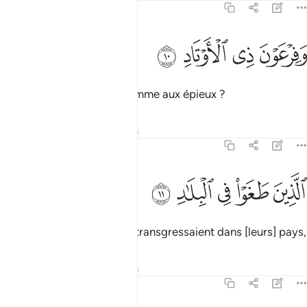
89:10
ﱿ
ﲀ
فرعون ذي الاوتاد ١٠
ﲁ
ﲂ
َفِرْعَوْنَ ذِى ٱلْأَوْتَادِ ١٠
ainsi qu’avec Pharaon, l’homme aux épieux ?
Tafsirs
Leçons
Réflexions
89:11
ﲃ
ﲄ
ﲅ
لذين طغوا في البلاد ١١
ﲆ
ﲇ
لَّذِينَ طَغَوْا۟ فِى ٱلْبِلَـٰدِ ١١
Tous, étaient des gens qui transgressaient dans [leurs] pays,
Tafsirs
Leçons
Réflexions
89:12