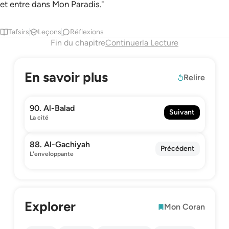
et entre dans Mon Paradis."
Tafsirs
Leçons
Réflexions
Fin du chapitre
Continuerla Lecture
En savoir plus
Relire
90. Al-Balad
Suivant
La cité
88. Al-Gachiyah
Précédent
L'enveloppante
Explorer
Mon Coran