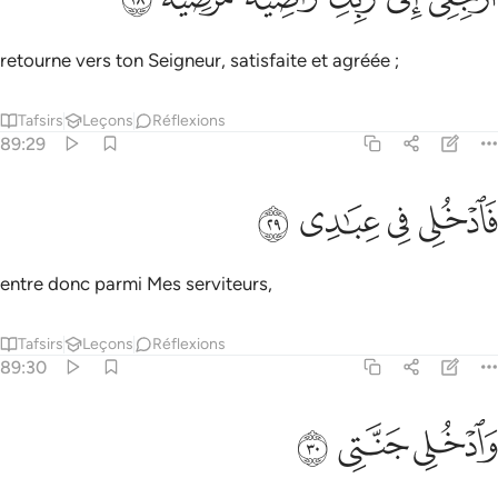
retourne vers ton Seigneur, satisfaite et agréée ;
Tafsirs
Leçons
Réflexions
89:29
ﱦ
ﱧ
ادخلي في عبادي ٢٩
ﱨ
ﱩ
َٱدْخُلِى فِى عِبَـٰدِى ٢٩
entre donc parmi Mes serviteurs,
Tafsirs
Leçons
Réflexions
89:30
ﱪ
ادخلي جنتي ٣٠
ﱫ
ﱬ
َٱدْخُلِى جَنَّتِى ٣٠