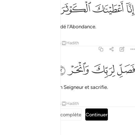
ﱶ
نا اعطيناك الكوثر ١
ﱷ
ﱸ
ﱹ
ِنَّآ أَعْطَيْنَـٰكَ ٱلْكَوْثَرَ ١
Nous t’avons certes, accordé l’Abondance.
Tafsirs
Leçons
Réflexions
Hadith
108:2
ﱺ
صل لربك وانحر ٢
ﱻ
ﱼ
ﱽ
َصَلِّ لِرَبِّكَ وَٱنْحَرْ ٢
Accomplis la Ṣalāt pour ton Seigneur et sacrifie.
Tafsirs
Leçons
Réflexions
Hadith
Lire la Sourate complète
Continuer