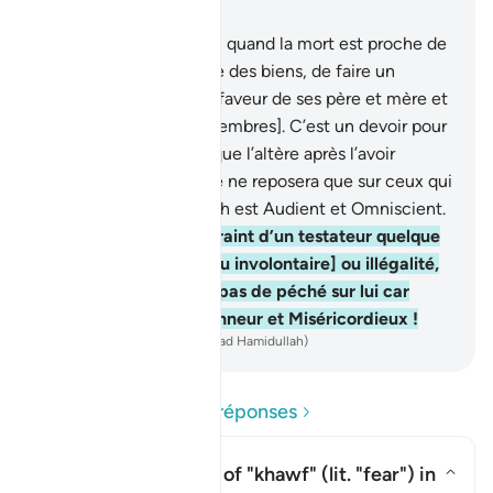
Chapitre 2, Page 28, Juz 2
180
.
On vous a prescrit, quand la mort est proche de
l’un de vous et s’il laisse des biens, de faire un
testament en règle en faveur de ses père et mère et
de ses plus proches [membres]. C’est un devoir pour
les pieux .
181
.
Quiconque l’altère après l’avoir
entendu, alors le péché ne reposera que sur ceux qui
l’ont altéré; certes, Allah est Audient et Omniscient.
182
.
Mais quiconque craint d’un testateur quelque
partialité [volontaire ou involontaire] ou illégalité,
et les réconcilie, alors pas de péché sur lui car
Allah est certes Pardonneur et Miséricordieux !
-
French Translation(Muhammad Hamidullah)
Lire les questions et réponses
What is the meaning of
"khawf"
(lit. "fear") in