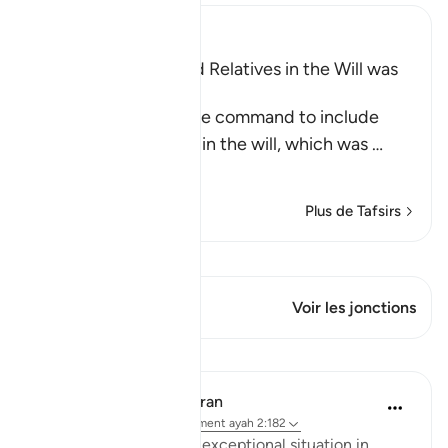
Ibn Kathir (Abridged)
Including Parents and Relatives in the Will was
later abrogated
This Ayah contains the command to include
parents and relatives in the will, which was
…
En savoir plus
Plus de Tafsirs
Voir Qiraat
Ce verset a 1 Jonctions
Voir les jonctions
Leçons
In the Shade of the Quran
il y a 31 semaines
·
Référencement
ayah 2:182
There is, however, one exceptional situation in