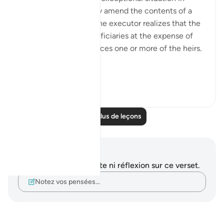
which an executor may amend the contents of a
will. This arises when the executor realizes that the
will favours some beneficiaries at the expense of
others or that it prejudices one or more of the heirs.
“If, ...
Voir plus
2
0
Lire plus de leçons
Notes et réflexions
Vous n'avez aucune note ni réflexion sur ce verset.
Notez vos pensées…