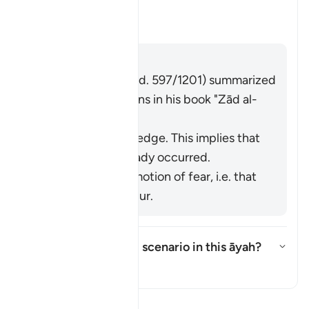
this āyah?
Basculer la réponse pour What is
Tafsir
Répondre
Imām Ibn al-Jawzī (d. 597/1201) summarized
the scholars' opinions in his book "
Zād al-
Masīr
" as follows:
It refers to knowledge. This implies that
injustice has already occurred.
It refers to the emotion of fear, i.e. that
injustice may occur.
What is the intended scenario in this āyah?
Basculer la réponse pour What i
Tafsir
Lisez le Tafsir