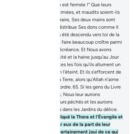
disent : "La main d’Allah est fermée !" Que leurs
propres mains soient fermées, et maudits soient-ils
pour l’avoir dit. Au contraire, Ses deux mains sont
largement ouvertes, Il distribue Ses dons comme Il
veut. Et certes, ce qui a été descendu vers toi de la
part de ton Seigneur va faire beaucoup croître parmi
eux la rébellion et la mécréance. Et Nous avons
suscité parmi eux l’inimité et la haine jusqu’au Jour
de la Résurrection. Toutes les fois qu’ils allument un
feu pour la guerre, Allah l’éteint. Et ils s’efforcent de
semer le désordre sur la Terre, alors qu’Allah n’aime
pas les semeurs de désordre.
65
.
Si les gens du Livre
avaient la foi et la piété, Nous leur aurions
certainement effacé leurs péchés et les aurions
certainement introduits dans les Jardins du délice.
66
.
Et s’ils avaient appliqué la Thora et l’Évangile et
ce qui est descendu sur eux de la part de leur
Seigneur, ils auraient certainement joui de ce qui