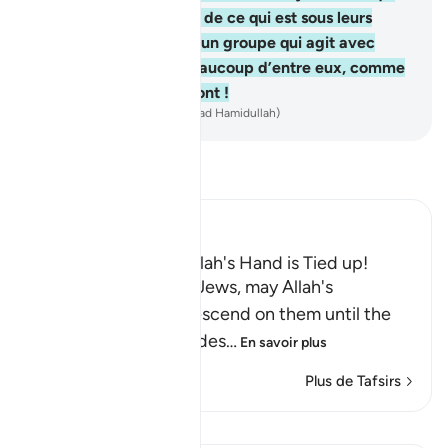
est au-dessus d’eux et de ce qui est sous leurs
pieds. Il y a parmi eux un groupe qui agit avec
droiture; mais pour beaucoup d’entre eux, comme
est mauvais ce qu’ils font !
-
French Translation(Muhammad Hamidullah)
Lisez le Tafsir
Ibn Kathir (Abridged)
The Jews Say That Allah's Hand is Tied up!
Allah states that the Jews, may Allah's
continuous curses descend on them until the
Day of Resurrection, des
…
En savoir plus
Plus de Tafsirs
Leçons