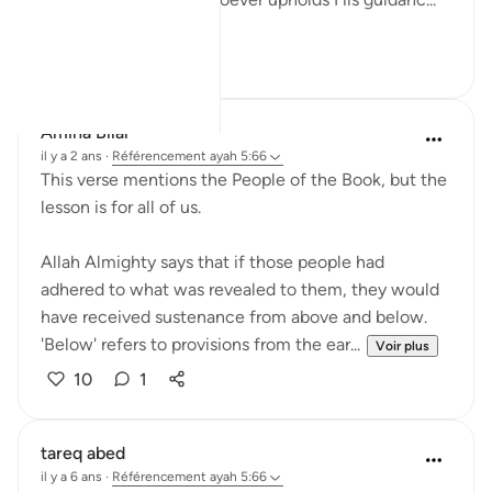
Voir plus
27
4
Amina Bilal
il y a 2 ans
·
Référencement
ayah 5:66
This verse mentions the People of the Book, but the
lesson is for all of us.
Allah Almighty says that if those people had
adhered to what was revealed to them, they would
have received sustenance from above and below.
'Below' refers to provisions from the ear...
Voir plus
10
1
tareq abed
il y a 6 ans
·
Référencement
ayah 5:66