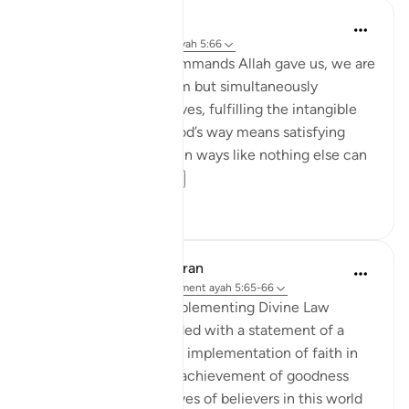
Samia Mubarak
il y a 6 ans
·
Référencement
ayah 5:66
When we fulfill the commands Allah gave us, we are
not merely obeying Him but simultaneously
nourishing our own selves, fulfilling the intangible
within us. Following God’s way means satisfying
every limb in our body in ways like nothing else can
ever satiate....
Voir plus
5
1
In the Shade of the Quran
il y a 31 semaines
·
Référencement
ayah 5:65-66
Advance Results of Implementing Divine Law
The passage is concluded with a statement of a
basic rule that people's implementation of faith in
their lives ensures the achievement of goodness
and prosperity in the lives of believers in this world