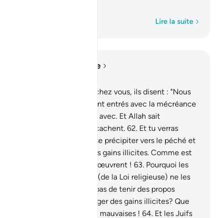
qu’ils font !
1
Mot par mot
Lire la suite
Lire dans le contexte
Chapitre 5, Page 119, Juz 6
61
.
Lorsqu’ils viennent chez vous, ils disent : "Nous
croyons." Alors qu’ils sont entrés avec la mécréance
et qu’ils [en] sont sortis avec. Et Allah sait
parfaitement ce qu’ils cachent.
62
.
Et tu verras
beaucoup d’entre eux se précipiter vers le péché et
l’iniquité, et manger des gains illicites. Comme est
donc mauvais ce qu’ils œuvrent !
63
.
Pourquoi les
rabbins et les docteurs (de la Loi religieuse) ne les
empêchent-ils [donc] pas de tenir des propos
mensongers et de manger des gains illicites? Que
leurs actions sont donc mauvaises !
64
.
Et les Juifs