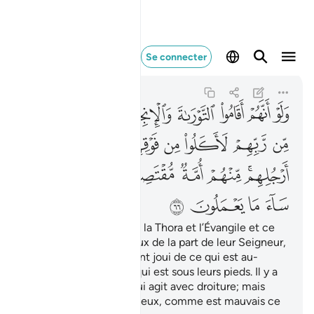
ولو انهم اقاموا التورا
Se connecter
Al-Ma'idah
5:66
5:66
ﱎ
ﱏ
ﱐ
ﱑ
ﱒ
ﱓ
ﱔ
ﱕ
ﱖ
ﱗ
ﱘ
ﱙ
ﱚ
ﱛ
ﱜ
ﱝﱞ
ﱟ
ﱠ
ﱡﱢ
ﱣ
ﱤ
ﱥ
ﱦ
ﱧ
ﱨ
Et s’ils avaient appliqué la Thora et l’Évangile et ce
qui est descendu sur eux de la part de leur Seigneur,
ils auraient certainement joui de ce qui est au-
dessus d’eux et de ce qui est sous leurs pieds. Il y a
parmi eux un groupe qui agit avec droiture; mais
pour beaucoup d’entre eux, comme est mauvais ce