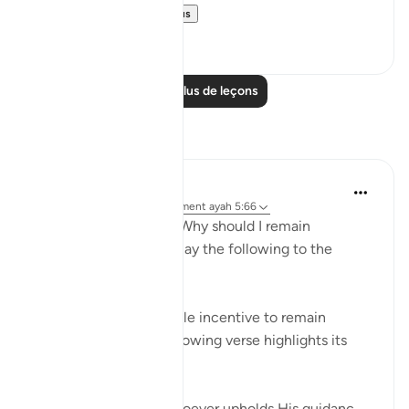
as well as the ...
Voir plus
0
0
Lire plus de leçons
Réflexions
Hammad Fahim
il y a 13 semaines
·
Référencement
ayah 5:66
If you are ever asked, “Why should I remain
steadfast?" you may relay the following to the
questioner:
If ever there was a single incentive to remain
steadfast, then the following verse highlights its
benefits:
Allah promises that whoever upholds His guidanc...