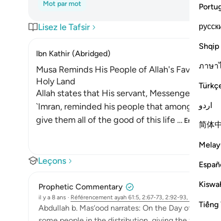
Mot par mot
Portu
русск
Lisez le Tafsir
Shqip
Ibn Kathir (Abridged)
ภาษา
Musa Reminds His People of Allah's Favors on 
Holy Land
Türkç
Allah states that His servant, Messenger, to w
اردو
`Imran, reminded his people that among the favo
give them all of the good of this life
…
En savoir pl
简体
Melay
Leçons
Españ
Kiswah
Prophetic Commentary
il y a 8 ans
·
Référencement
ayah 61:5, 2:67-73, 2:92-93, 5:20-26, 2:
Tiếng 
Abdullah b. Mas‘ood narrates: On the Day of Hunayn
some people in the distribution, giving the family o