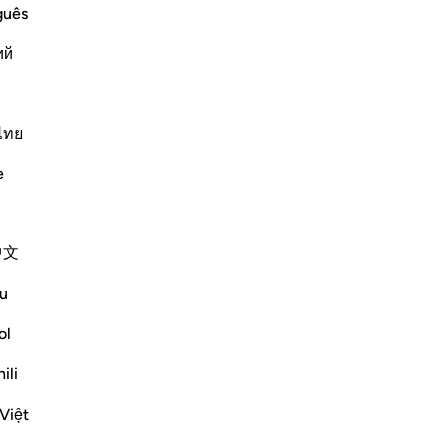
ho
Lire la suite
guês
éta
ий
che
vou
avo
"Ô
ไทย
Them; The Jews Refuse to Enter the
qu’
e
co
hom He spoke directly, Musa, the son of
."
2
rs Allah granted them, is that He will
su
us
中文
ce
leu
Plus de Tafsirs
u
ils
ce
ol
-
Fr
ili
51-56
No
Việt
, the [Messenger of Allah (saws)] favored
Vo
f Aqra‘ a hundred of the camels, and