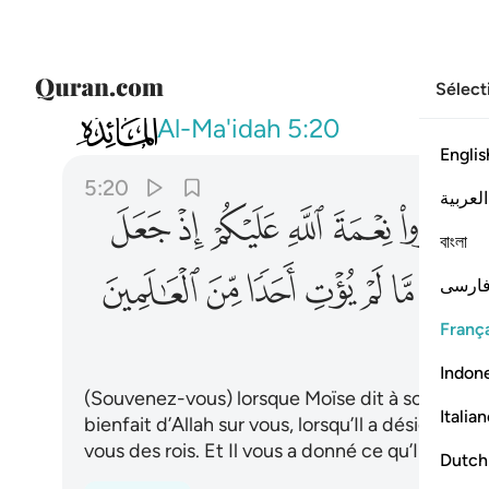
Sélect
005
واذ قال موسى لقومه يا قوم اذكروا نعمة
Al-Ma'idah
5:20
Englis
5:20
العربية
ﲊ
ﲋ
ﲌ
ﲍ
ﲎ
বাংলা
ﲔ
ﲕ
ﲖ
ﲗ
ﲘ
ﲙ
ارسی
França
Indon
(Souvenez-vous) lorsque Moïse dit à son peupl
Italia
bienfait d’Allah sur vous, lorsqu’Il a désigné pa
vous des rois. Et Il vous a donné ce qu’Il n’ava
Dutch