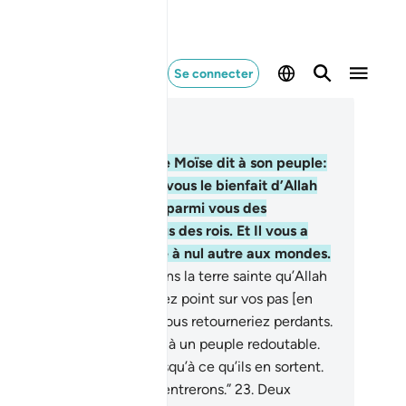
Se connecter
re dans le contexte
pitre 5, Page 111, Juz 6
.
(Souvenez-vous) lorsque Moïse dit à son peuple:
, mon peuple ! Rappelez-vous le bienfait d’Allah
r vous, lorsqu’Il a désigné parmi vous des
phètes. Et Il a fait de vous des rois. Et Il vous a
nné ce qu’Il n’avait donné à nul autre aux mondes.
.
Ô mon peuple ! Entrez dans la terre sainte qu’Allah
s a prescrite. Et ne revenez point sur vos pas [en
fusant de combattre] car vous retourneriez perdants.
.
Ils dirent: “Ô Moïse! Il y a là un peuple redoutable.
ais nous n’y entrerons jusqu’à ce qu’ils en sortent.
ls en sortent, alors nous y entrerons.”
23
.
Deux