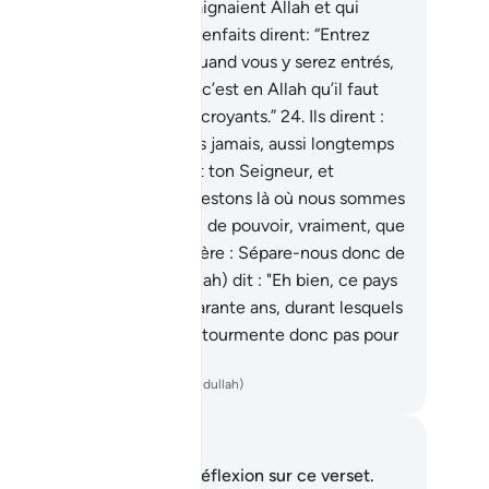
mmes d’entre ceux qui craignaient Allah et qui
ient comblés par Lui de bienfaits dirent: “Entrez
z eux par la porte; puis, quand vous y serez entrés,
s serez les vainqueurs. Et c’est en Allah qu’il faut
ir confiance, si vous êtes croyants.”
24
.
Ils dirent :
 Moïse ! Nous n’y entrerons jamais, aussi longtemps
ils y seront. Va donc, toi et ton Seigneur, et
mbattez tous deux. Nous restons là où nous sommes
5
.
Il dit : "Seigneur ! Je n’ai de pouvoir, vraiment, que
r moi- même et sur mon frère : Sépare-nous donc de
 peuple pervers !"
26
.
Il (Allah) dit : "Eh bien, ce pays
r sera interdit pendant quarante ans, durant lesquels
 erreront sur la terre. Ne te tourmente donc pas pour
 peuple pervers !"
ench Translation(Muhammad Hamidullah)
tes et réflexions
us n'avez aucune note ni réflexion sur ce verset.