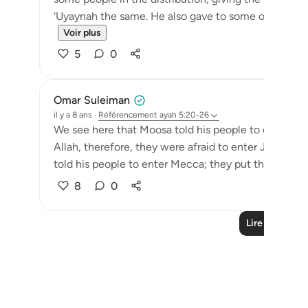
‘Uyaynah the same. He also gave to some of the nob
Voir plus
5
0
Omar Suleiman
il y a 8 ans
·
Référencement
ayah 5:20-26
We see here that Moosa told his people to enter Jeru
Allah, therefore, they were afraid to enter Jerusal
told his people to enter Mecca; they put their trust in
8
0
Lire plus de l