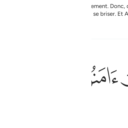
le bon chemin s’est distingué de l’égarement. Donc
saisit l’anse la plus solide, qui ne peut se briser. E
es
Contenu associé
ﱄ
ﱅ
ﱆ
 والذين كفروا اولياوهم الطاغوت يخرجونهم من النور الى الظلمات اولايك
رِ ۖ وَٱلَّذِينَ كَفَرُوٓا۟ أَوْلِيَآؤُهُمُ ٱلطَّـٰغُوتُ يُخْرِجُونَهُم مِّنَ ٱلنُّورِ إِلَى ٱلظُّلُمَـٰتِ ۗ أُو۟
ﱌ
ﱍ