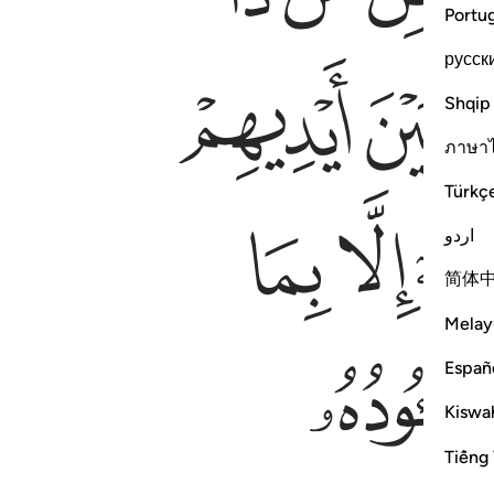
Portu
русск
ﲳ
ﲴ
Shqip
ภาษา
Türkç
ﲽ
ﲾ
اردو
简体
Melay
ﳇ
Españ
Kiswah
Tiếng 