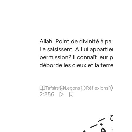
Allah! Point de divinité à part Lui
Le saisissent. A Lui appartient tout
permission? Il connaît leur passé et
déborde les cieux et la terre, dont 
Tafsirs
Leçons
Réflexions
Répons
2:256
ﳘ
ﳙ
سميع عليم ٢٥٦
لَهَا ۗ وَٱللَّهُ سَمِيعٌ عَلِيمٌ ٢٥٦