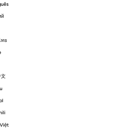
guês
ий
ﲮ
ﲯﲰ
ﲱ
ﲲ
ไทย
e
ﲹ
ﲺ
ﲻ
ﲼ
中文
u
ﳃ
ﳄﳅ
ﳆ
ol
ili
Việt