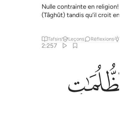
Nulle contrainte en religion! Car 
(Tâghût) tandis qu’il croit en Allah 
Tafsirs
Leçons
Réflexions
Répons
2:257
ﱇ
 اصحاب النار هم فيها خالدون ٢٥٧
لَـٰٓئِكَ أَصْحَـٰبُ ٱلنَّارِ ۖ هُمْ فِيهَا خَـٰلِدُونَ ٢٥٧
ﱎ