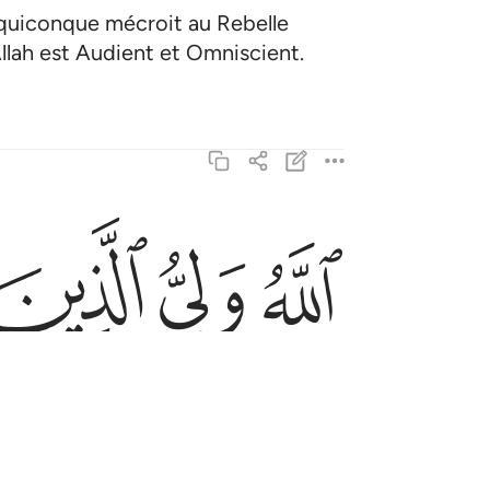
, quiconque mécroit au Rebelle
t Allah est Audient et Omniscient.
ﱁ
ﱂ
ﱃ
الله ولي الذين امنوا يخرجهم من الظلمات الى النور
ٱللَّهُ وَلِىُّ ٱلَّذِينَ ءَامَنُوا۟ يُخْرِجُهُم مِّنَ ٱلظُّلُمَـٰتِ إِلَى ٱلنُّو
ﱈ
ﱉﱊ
ﱋ