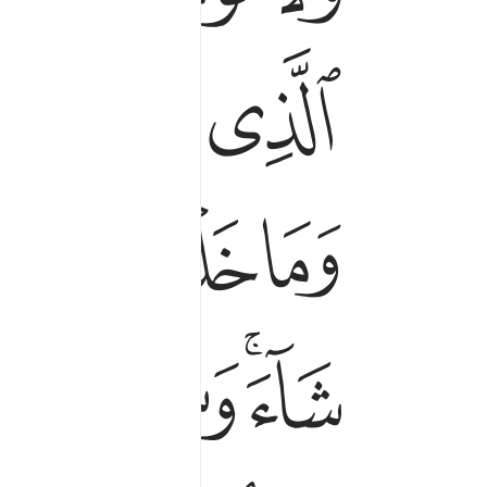
ﲫ
ﲬ
ﲭ
ﲵ
ﲶﲷ
ﲸ
ﲿﳀ
ﳁ
ﳂ