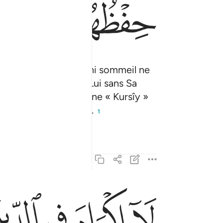
ﳈﳉ
ﳊ
ﳋ
ayyum). Ni somnolence ni sommeil ne
 intercéder auprès de Lui sans Sa
ce qu’Il veut. Son Trône « Kursîy »
s-Haut, le Très-Grand .
1
ﳎ
ﳏ
ﳐ
ﳑﳒ
لا اكراه في الدين قد تبين الرشد من الغي فمن يكفر
لَآ إِكْرَاهَ فِى ٱلدِّينِ ۖ قَد تَّبَيَّنَ ٱلرُّشْدُ مِنَ ٱلْغَىِّ ۚ فَمَ