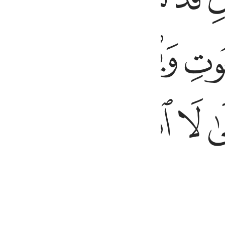
ﳜ
ﳝ
ﳞ
ﳢ
ﳣ
ﳤﳥ
ﳦ