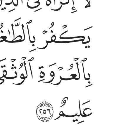
ﳚ
ﳛ
ﳠ
ﳡ
ﳨ
ﳩ