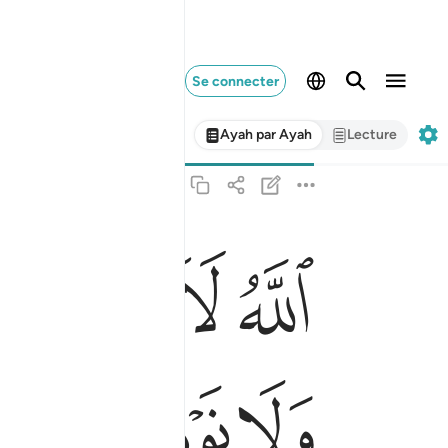
Se connecter
Ayah par Ayah
Lecture
ﲓ
ﲔ
ﲕ
ﲖ
الله لا الاه الا هو الحي القيوم لا تاخذه سنة ولا
ٱللَّهُ لَآ إِلَـٰهَ إِلَّا هُوَ ٱلْحَىُّ ٱلْقَيُّومُ ۚ لَا تَأْ
ﲞ
ﲟﲠ
ﲡ
ﲢ
ﲣ