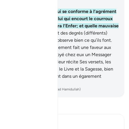
Chapitre 3, Page 71, Juz 4
162
.
Est-ce que celui qui se conforme à l’agrément
d’Allah ressemble à celui qui encourt le courroux
d’Allah? Son refuge sera l’Enfer; et quelle mauvaise
destination !
163
.
Ils ont des degrés (différents)
auprès d’Allah et Allah observe bien ce qu’ils font.
164
.
Allah a très certainement fait une faveur aux
croyants lorsqu’Il a envoyé chez eux un Messager
issu d'eux-mêmes, qui leur récite Ses versets, les
purifie et leur enseigne le Livre et la Sagesse, bien
qu’ils fussent auparavant dans un égarement
manifeste.
-
French Translation(Muhammad Hamidullah)
Lisez le Tafsir
Ibn Kathir (Abridged)