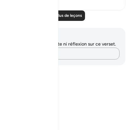
Lire plus de leçons
Notes et réflexions
Vous n'avez aucune note ni réflexion sur ce verset.
Notez vos pensées…
Notes
placeholders
close