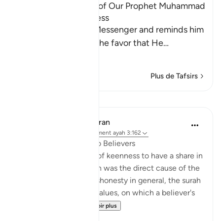
Among the Qualities of Our Prophet Muhammad
are Mercy and Kindness
Allah addresses His Messenger and reminds him
and the believers of the favor that He
…
En savoir plus
Plus de Tafsirs
Leçons
In the Shade of the Quran
il y a 31 semaines
·
Référencement
ayah 3:162
A Great Favour Done to Believers
Within the framework of keenness to have a share in
the spoils of war, which was the direct cause of the
defeat at Uhud, and dishonesty in general, the surah
underlines the proper values, on which a believer's
attention must be...
Voir plus
0
0