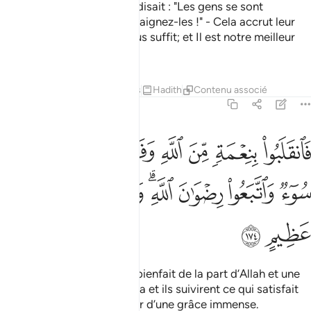
Certes, ceux auxquels l’on disait : "Les gens se sont
rassemblés contre vous; craignez-les !" - Cela accrut leur
foi - et ils dirent : "Allah nous suffit; et Il est notre meilleur
garant !"
Tafsirs
Leçons
Réflexions
Hadith
Contenu associé
3:174
ﱁ
ﱂ
ﱃ
ﱄ
ﱅ
ﱆ
ﱇ
انقلبوا بنعمة من الله وفضل لم يمسسهم سوء واتبعوا رضوان الله والله
َٱنقَلَبُوا۟ بِنِعْمَةٍۢ مِّنَ ٱللَّهِ وَفَضْلٍۢ لَّمْ يَمْسَسْهُمْ سُوٓءٌۭ وَٱتَّبَعُوا۟ رِضْوَٰنَ ٱللَّهِ ۗ
ﱈ
ﱉ
ﱊ
ﱋﱌ
ﱍ
ﱎ
ﱏ
ﱐ
ﱑ
Ils revinrent donc avec un bienfait de la part d’Allah et une
grâce. Nul mal ne les toucha et ils suivirent ce qui satisfait
Allah. Et Allah est Détenteur d’une grâce immense.