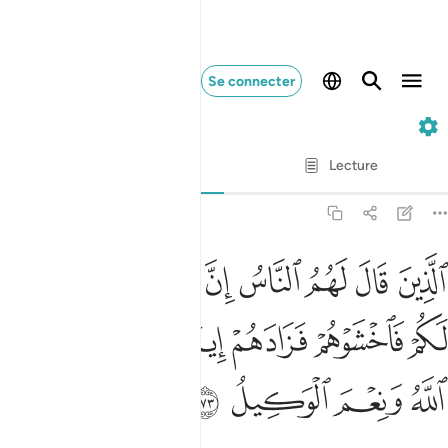
Se connecter
3. Ali-'Imran
Ayah par Ayah
Lecture
Traduction
: Muhammad Hamidullah
3:173
ﳅ
ﳆ
ﳇ
ﳈ
ﳉ
ﳊ
ﳋ
ﳌ
لذين قال لهم الناس ان الناس قد جمعوا لكم فاخشوهم فزادهم ايمانا وقالو
لَّذِينَ قَالَ لَهُمُ ٱلنَّاسُ إِنَّ ٱلنَّاسَ قَدْ جَمَعُوا۟ لَكُمْ فَٱخْشَوْهُمْ
ﳍ
ﳎ
ﳏ
ﳐ
ﳑ
ﳒ
ﳓ
ﳔ
ﳕ
ﳖ