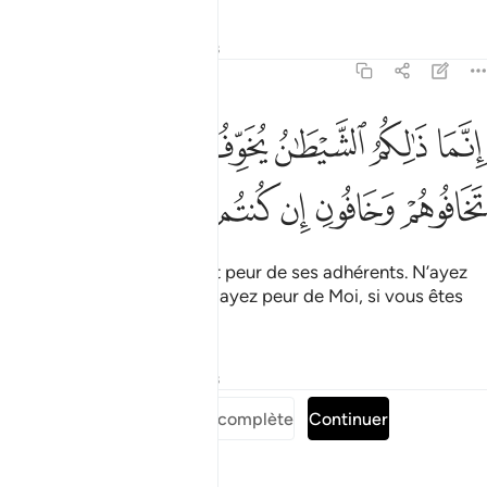
Tafsirs
Leçons
Réflexions
3:175
ﱒ
ﱓ
ﱔ
ﱕ
ﱖ
ﱗ
نما ذالكم الشيطان يخوف اولياءه فلا تخافوهم وخافون ان كنتم مومنين ٧٥
ِنَّمَا ذَٰلِكُمُ ٱلشَّيْطَـٰنُ يُخَوِّفُ أَوْلِيَآءَهُۥ فَلَا تَخَافُوهُمْ وَخَافُونِ إِن كُنتُم مُّؤْمِنِينَ ٥
ﱘ
ﱙ
ﱚ
ﱛ
ﱜ
ﱝ
C’est le Diable qui vous fait peur de ses adhérents. N’ayez
donc pas peur d’eux ! Mais ayez peur de Moi, si vous êtes
croyants !
Tafsirs
Leçons
Réflexions
Lire la Sourate complète
Continuer