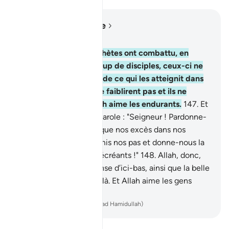
Lire dans le contexte
Chapitre 3, Page 68, Juz 4
146
.
Combien de Prophètes ont combattu, en
compagnie de beaucoup de disciples, ceux-ci ne
fléchirent pas à cause de ce qui les atteignit dans
le sentier d’Allah. Ils ne faiblirent pas et ils ne
cédèrent point. Et Allah aime les endurants.
147
.
Et
ils n’eurent que cette parole : "Seigneur ! Pardonne-
nous nos péchés ainsi que nos excès dans nos
comportements, affermis nos pas et donne-nous la
victoire sur les gens mécréants !"
148
.
Allah, donc,
leur donna la récompense d’ici-bas, ainsi que la belle
récompense de l’au-delà. Et Allah aime les gens
bienfaisants.
-
French Translation(Muhammad Hamidullah)