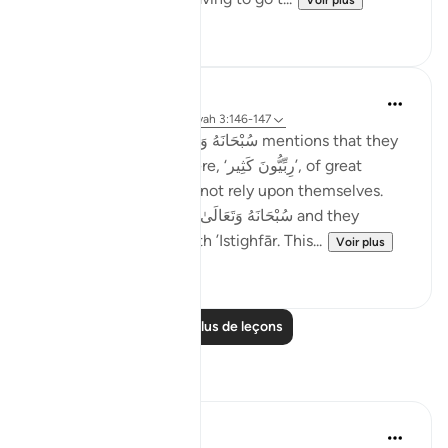
Voir plus
10
4
Taimiyyah Zubair
il y a 4 ans
·
Référencement
ayah 3:146-147
Notice how Allah سُبْحَانَهُ وَتَعَالَىٰ mentions that they
were so many; they were, ‘رِبِّيُّونَ كَثِير’, of great
numbers. Yet, they did not rely upon themselves.
They relied upon Allah سُبْحَانَهُ وَتَعَالَىٰ and they
combined patience with ’Istighfār. This...
Voir plus
45
1
Lire plus de leçons
Réflexions
Sheenam Riyaz