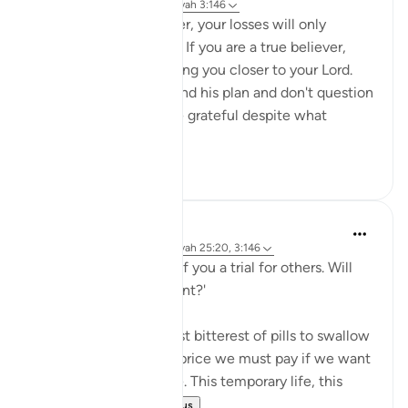
il y a 2 ans
·
Référencement
ayah 3:146
If you are a true believer, your losses will only
strengthen your imaan. If you are a true believer,
your losses will only bring you closer to your Lord.
When you trust Allah and his plan and don't question
his wisdom, you will be grateful despite what
calamit...
Voir plus
9
2
Salah Sheikh
il y a 5 ans
·
Référencement
ayah 25:20, 3:146
'We have made some of you a trial for others. Will
you ˹not then˺ be patient?'
This is perhaps the most bitterest of pills to swallow
in this life but it is the price we must pay if we want
the best in the afterlife. This temporary life, this
fleeting existe...
Voir plus