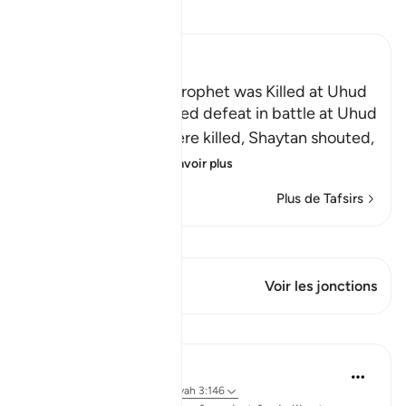
Lisez le Tafsir
Ibn Kathir (Abridged)
The Rumor that the Prophet was Killed at Uhud
When Muslims suffered defeat in battle at Uhud
and some of them were killed, Shaytan shouted,
"Muhammad ﷺ
…
En savoir plus
Plus de Tafsirs
Voir Qiraat
Ce verset a 2 Jonctions
Voir les jonctions
Leçons
Taimiyyah Zubair
il y a 4 ans
·
Référencement
ayah 3:146