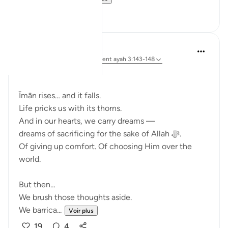
17
0
Ali Ali
l’année dernière
·
Référencement
ayah 3:143-148
Bismillāh.
Īmān rises… and it falls.
Life pricks us with its thorns.
And in our hearts, we carry dreams —
dreams of sacrificing for the sake of Allah ﷻ.
Of giving up comfort. Of choosing Him over the
world.
But then…
We brush those thoughts aside.
We barrica...
Voir plus
19
4