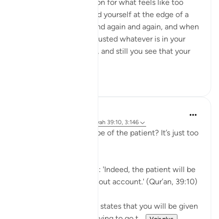
When a hardship goes on for what feels like too
long, and when you find yourself at the edge of a
breaking point, again and again and again, and when
you feel you have exhausted whatever is in your
means to help yourself, and still you see that your
ordeal is ...
Voir plus
29
2
J Yousef
il y a 5 ans
·
Référencement
ayah 39:10, 3:146
Why should I aspire to be of the patient? It’s just too
hard!
Allah says in the Qur’an: 'Indeed, the patient will be
given their reward without account.' (Qur’an, 39:10)
Subhan’Allah, at-Tabari states that you will be given
your reward without having to go t...