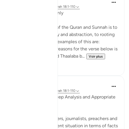
Salah Soltan
il y a 8 ans
·
Référencement
ayah 18:1-110
Applicable Research Only
The general approach of the Quran and Sunnah is to
move away from theory and abstraction, to rooting
and application. Some examples of this are:
1. One of the reported reasons for the verse below is
that Maaz bin Jabal and Thaalaba b...
Voir plus
9
2
Salah Soltan
il y a 8 ans
·
Référencement
ayah 18:1-110
Accurate Diagnosis, Deep Analysis and Appropriate
Solution
Many writers, researchers, journalists, preachers and
imams portray the current situation in terms of facts