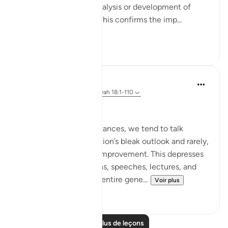
and figures, without analysis or development of
appropriate solutions. This confirms the imp...
Voir plus
2
0
Salah Soltan
il y a 8 ans
·
Référencement
ayah 18:1-110
Hope despite the Pain
In our present circumstances, we tend to talk
endlessly about our nation’s bleak outlook and rarely,
if ever, offer hope for improvement. This depresses
our audiences in lessons, speeches, lectures, and
forums and creates an entire gene...
Voir plus
5
0
Lire plus de leçons