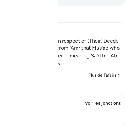
Lisez le Tafsir
Ibn Kathir (Abridged)
The Greatest Losers in respect of (Their) Deeds
Al-Bukhari recorded from `Amr that Mus`ab who
said: "I asked my father -- meaning Sa`d bin Abi
Waqqas -
…
En savoir plus
Plus de Tafsirs
Voir Qiraat
Ce verset a 1 Jonctions
Voir les jonctions
Leçons