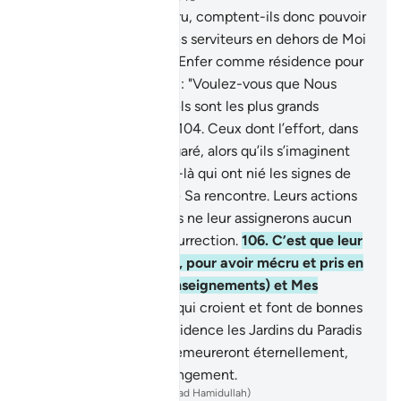
102
.
Ceux qui ont mécru, comptent-ils donc pouvoir
prendre, pour alliés, Mes serviteurs en dehors de Moi
? Nous avons préparé l’Enfer comme résidence pour
les mécréants.
103
.
Dis : "Voulez-vous que Nous
vous apprenions lesquels sont les plus grands
perdants, en œuvres ?
104
.
Ceux dont l’effort, dans
la vie présente, s’est égaré, alors qu’ils s’imaginent
faire le bien.
105
.
Ceux-là qui ont nié les signes de
leur Seigneur, ainsi que Sa rencontre. Leurs actions
sont donc vaines.” Nous ne leur assignerons aucun
poids au Jour de la Résurrection.
106
.
C’est que leur
rétribution sera l’Enfer, pour avoir mécru et pris en
raillerie Mes signes (enseignements) et Mes
Messagers.
107
.
Ceux qui croient et font de bonnes
œuvres auront pour résidence les Jardins du Paradis
(Firdaws),
108
.
où ils demeureront éternellement,
sans désirer aucun changement.
-
French Translation(Muhammad Hamidullah)