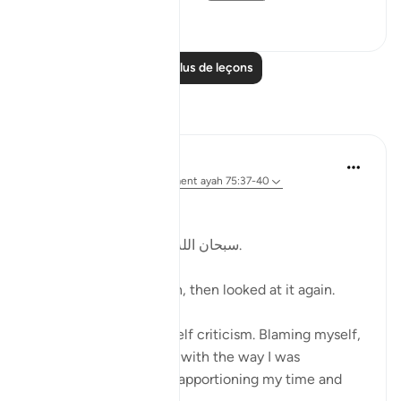
19
4
Lire plus de leçons
Réflexions
Kulsum Maniar
il y a 4 semaines
·
Référencement
ayah 75:37-40
بسم الله الرحمن الرحيم
سبحان الله. سبحان الله. سبحان الله.
Just looked at this ayah, then looked at it again.
I was in a moment of self criticism. Blaming myself,
disappointed, unhappy with the way I was
organising my day and apportioning my time and