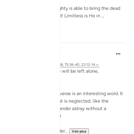
Yes, indeed! God Almighty is able to bring the dead
back to life. Yes, indeed! Limitless is He in ...
Voir plus
0
0
Hammad Fahim
il y a 2 ans
·
Référencement
ayah 23:115-118, 75:36-40, 23:12-14
Does man think that he will be left alone,
unquestioned?
The word 'Suda' in the verse is an interesting word. It
refers to something that is neglected, like the
animal that is left to wander astray without a
shepherd (السدى الهمل).
Allah invites us to ponder...
Voir plus