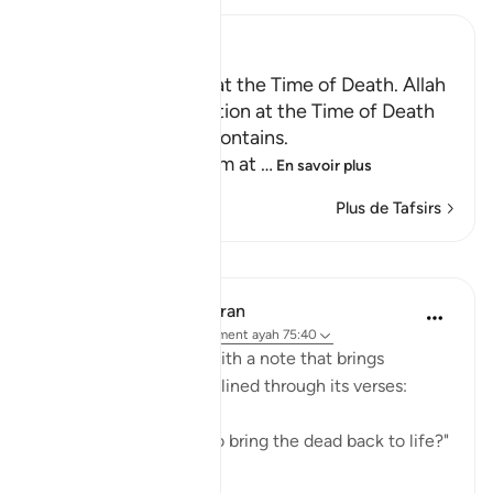
Ibn Kathir (Abridged)
Certainty will Occur at the Time of Death. Allah
Informs of the Condition at the Time of Death
and What Terrors it Contains.
May Allah make us firm at
…
En savoir plus
Plus de Tafsirs
Leçons
In the Shade of the Quran
il y a 31 semaines
·
Référencement
ayah 75:40
The surah concludes with a note that brings
together the truths outlined through its verses:
"Is He not, then, able to bring the dead back to life?"
(Verse 40)