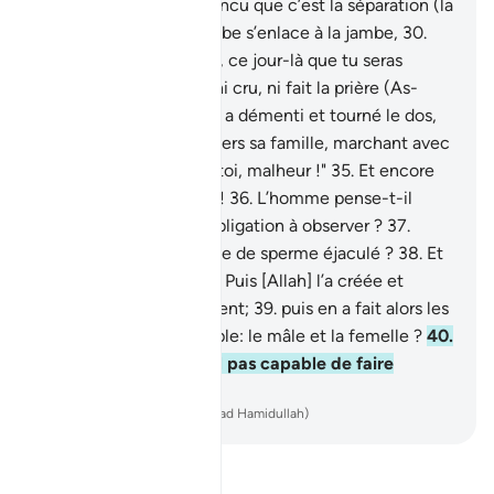
[l’agonisant] est convaincu que c’est la séparation (la
mort),
29
.
et que la jambe s’enlace à la jambe,
30
.
c’est vers ton Seigneur, ce jour-là que tu seras
conduit.
31
.
Mais il n’a ni cru, ni fait la prière (As-
Salât),
32
.
par contre, il a démenti et tourné le dos,
33
.
puis il s’en est allé vers sa famille, marchant avec
orgueil.
34
.
"Malheur à toi, malheur !"
35
.
Et encore
malheur à toi, malheur !
36
.
L’homme pense-t-il
qu’on le laissera sans obligation à observer ?
37
.
N’était-il pas une goutte de sperme éjaculé ?
38
.
Et
ensuite une adhérence Puis [Allah] l’a créée et
formée harmonieusement;
39
.
puis en a fait alors les
deux éléments de couple: le mâle et la femelle ?
40
.
Celui-là (Allah) n’est-Il pas capable de faire
revivre les morts ?
-
French Translation(Muhammad Hamidullah)
Lisez le Tafsir