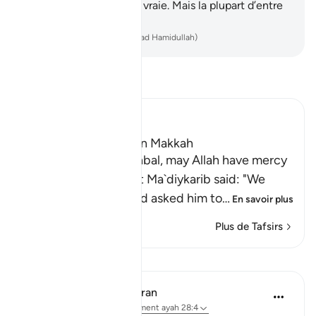
la promesse d’Allah est vraie. Mais la plupart d’entre
eux ne savent pas.
-
French Translation(Muhammad Hamidullah)
Lisez le Tafsir
Ibn Kathir (Abridged)
Which was revealed in Makkah
Imam Ahmad bin Hanbal, may Allah have mercy
on him, recorded that Ma`diykarib said: "We
came to `Abdullah and asked him to
…
En savoir plus
Plus de Tafsirs
Leçons
In the Shade of the Quran
il y a 31 semaines
·
Référencement
ayah 28:4