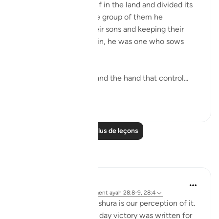
Pharaoh exalted himself in the land and divided its
people into castes. One group of them he
persecuted, slaying their sons and keeping their
women alive. For certain, he was one who sows
corruption. (Verse 4)
Thus, the stage is set, and the hand that control...
Voir plus
0
0
Lire plus de leçons
Réflexions
Fariha Guncha
il y a 6 semaines
·
Référencement
ayah 28:8-9, 28:4
The ultimate irony of Ashura is our perception of it.
We remember it as the day victory was written for