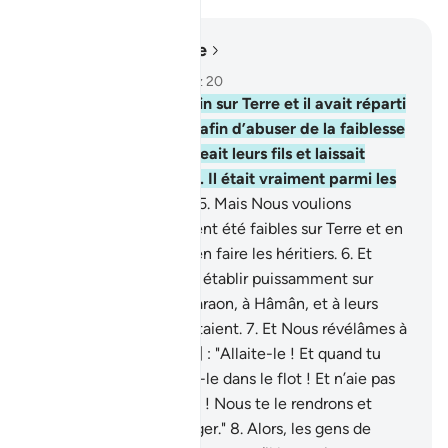
Lire dans le contexte
Chapitre 28, Page 385, Juz 20
4
.
Pharaon était hautain sur Terre et il avait réparti
en clans ses habitants afin d’abuser de la faiblesse
de l’un d’eux : Il égorgeait leurs fils et laissait
vivantes leurs femmes. Il était vraiment parmi les
fauteurs de désordre.
5
.
Mais Nous voulions
favoriser ceux qui avaient été faibles sur Terre et en
faire des dirigeants et en faire les héritiers.
6
.
Et
Nous voulions aussi les établir puissamment sur
Terre, et faire voir à Pharaon, à Hâmân, et à leurs
soldats, ce qu'ils redoutaient.
7
.
Et Nous révélâmes à
la mère de Moïse [ceci] : "Allaite-le ! Et quand tu
craindras pour lui, jette-le dans le flot ! Et n’aie pas
peur et ne t’attriste pas ! Nous te le rendrons et
ferons de lui un Messager."
8
.
Alors, les gens de