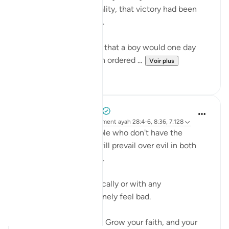
Musa (AS), when in reality, that victory had been
written decades earlier.
Terrified by a prophecy that a boy would one day
overthrow him, Pharaoh ordered ...
Voir plus
18
3
Abdelrahman Badawy
il y a 26 semaines
·
Référencement
ayah 28:4-6, 8:36, 7:128
I feel sorry for the people who don't have the
conviction that good will prevail over evil in both
this world and the next.
I don't say that sarcastically or with any
condescension. I genuinely feel bad.
Faith builds conviction. Grow your faith, and your