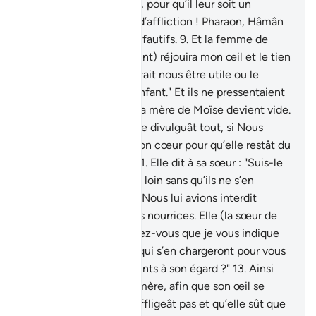
Pharaon le recueillirent, pour qu’il leur soit un
ennemi et une source d’affliction ! Pharaon, Hâmân
et leurs soldats étaient fautifs.
9
.
Et la femme de
Pharaon dit : "(Cet enfant) réjouira mon œil et le tien
! Ne le tuez pas. Il pourrait nous être utile ou le
prendrons-nous pour enfant." Et ils ne pressentaient
rien.
10
.
Et le cœur de la mère de Moïse devient vide.
Peu s’en fallut qu’elle ne divulguât tout, si Nous
n’avions pas renforcé son cœur pour qu’elle restât du
nombre des croyants.
11
.
Elle dit à sa sœur : "Suis-le
!" Elle l’aperçut alors de loin sans qu’ils ne s’en
rendent compte.
12
.
Et Nous lui avions interdit
auparavant (le sein) des nourrices. Elle (la sœur de
Moïse) dit donc : "Voulez-vous que je vous indique
les gens d’une maison qui s’en chargeront pour vous
tout en étant bienveillants à son égard ?"
13
.
Ainsi
Nous le rendîmes à sa mère, afin que son œil se
réjouisse, qu’elle ne s’affligeât pas et qu’elle sût que