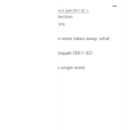
ekaterina myachina
il y a 3 semaines
·
Référencement
ayah 69:1-32
From Recitation to Reflection.
When Only Truth Remains.
If everything you rely on were taken away, what
would remain?
Isha Prayer · Surah Al-Haqqah (69:1–32)
The surah begins with a single word.
Not a story.
Not a warning.
Not even a description.
A word.
ال...
Voir plus
15
5