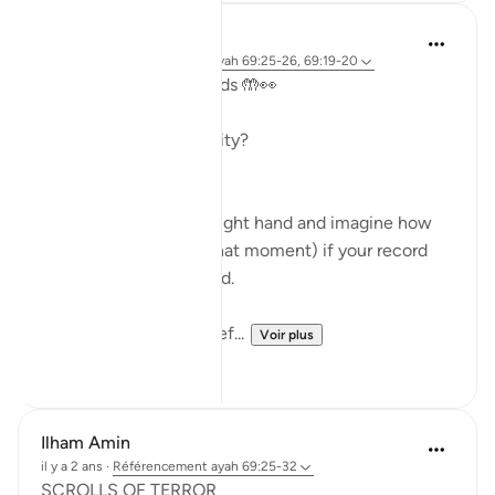
A Siddiqui
il y a 2 ans
·
Référencement
ayah 69:25-26, 69:19-20
Take a look at your hands 🤲👀
Ready for a quick activity?
- Read verses 69:19-20
- Look closely at your right hand and imagine how
you will feel (right in that moment) if your record
falls into your right hand.
- Read 69:25-26
- Look closely at your lef...
Voir plus
27
14
Ilham Amin
il y a 2 ans
·
Référencement
ayah 69:25-32
SCROLLS OF TERROR