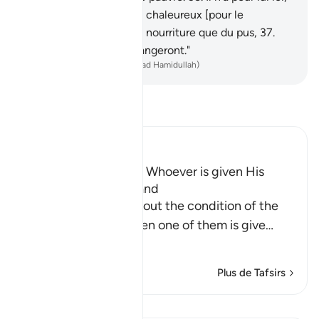
aujourd’hui, point d’ami chaleureux [pour le
protéger],
36
.
ni d’autre nourriture que du pus,
37
.
que seuls les fautifs mangeront."
-
French Translation(Muhammad Hamidullah)
Lisez le Tafsir
Ibn Kathir (Abridged)
The Bad Condition of Whoever is given His
Record in His Left Hand
These Ayat inform about the condition of the
wretched people when one of them is give
…
En savoir plus
Plus de Tafsirs
Leçons