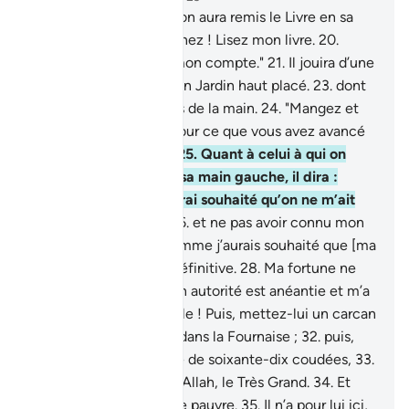
19
.
Quant à celui à qui on aura remis le Livre en sa
main droite, il dira : "Tenez ! Lisez mon livre.
20
.
J’étais sûr d’y trouver mon compte."
21
.
Il jouira d’une
vie agréable:
22
.
dans un Jardin haut placé.
23
.
dont
les fruits sont à portées de la main.
24
.
"Mangez et
buvez agréablement pour ce que vous avez avancé
dans les jours passés."
25
.
Quant à celui à qui on
aura remis le Livre en sa main gauche, il dira :
"Hélas pour moi ! J’aurai souhaité qu’on ne m’ait
pas remis mon livre,
26
.
et ne pas avoir connu mon
compte...
27
.
Hélas, comme j’aurais souhaité que [ma
première mort] fût la définitive.
28
.
Ma fortune ne
m’a servi à rien.
29
.
Mon autorité est anéantie et m’a
quitté !"
30
.
"Saisissez-le ! Puis, mettez-lui un carcan
;
31
.
ensuite, brûlez-le dans la Fournaise ;
32
.
puis,
liez-le avec une chaîne de soixante-dix coudées,
33
.
car il ne croyait pas en Allah, le Très Grand.
34
.
Et
n’incitait pas à nourrir le pauvre.
35
.
Il n’a pour lui ici,