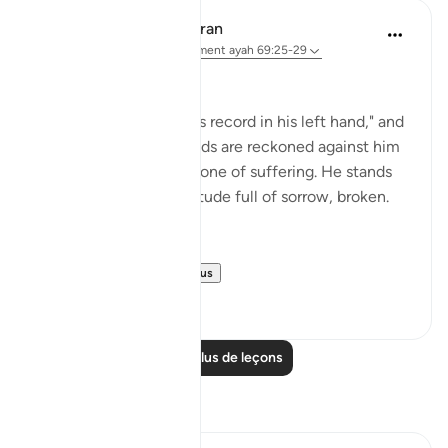
In the Shade of the Quran
il y a 31 semaines
·
Référencement
ayah 69:25-29
At the Opposite End
"But he who is given his record in his left hand," and
knows that his bad deeds are reckoned against him
realizes that his fate is one of suffering. He stands
among this great multitude full of sorrow, broken.
He will say:
"Would that I h...
Voir plus
0
0
Lire plus de leçons
Réflexions