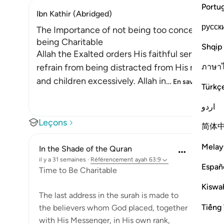
Portu
Ibn Kathir (Abridged)
русск
The Importance of not being too concerned with
being Charitable
Shqip
Allah the Exalted orders His faithful servants
ภาษา
refrain from being distracted from His remembr
and children excessively. Allah in
…
En savoir plus
Türkç
اردو
Leçons
简体
Melay
In the Shade of the Quran
il y a 31 semaines
·
Référencement
ayah 63:9
Españ
Time to Be Charitable
Kiswah
The last address in the surah is made to
Tiếng 
the believers whom God placed, together
with His Messenger, in His own rank,