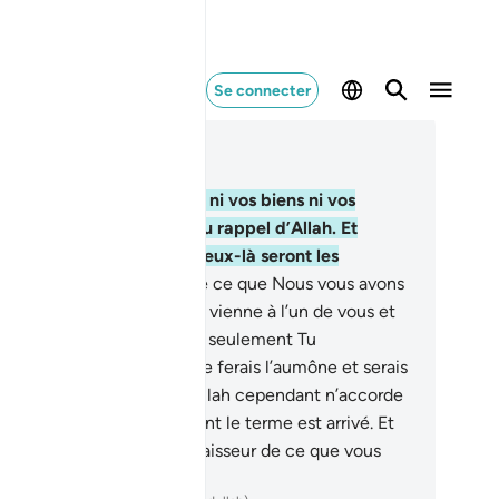
Se connecter
re dans le contexte
pitre 63, Page 555, Juz 28
Ô vous qui avez cru ! Que ni vos biens ni vos
fants ne vous distraient du rappel d’Allah. Et
conque fait cela... alors ceux-là seront les
rdants.
10
.
Et dépensez de ce que Nous vous avons
troyé avant que la mort ne vienne à l’un de vous et
il dise alors : "Seigneur ! si seulement Tu
ccordais un court délai : je ferais l’aumône et serais
mi les gens de bien."
11
.
Allah cependant n’accorde
ais de délai à une âme dont le terme est arrivé. Et
lah est Parfaitement Connaisseur de ce que vous
tes.