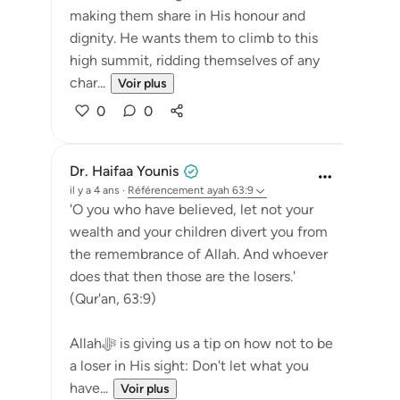
making them share in His honour and
dignity. He wants them to climb to this
high summit, ridding themselves of any
char...
Voir plus
0
0
Dr. Haifaa Younis
il y a 4 ans
·
Référencement
ayah 63:9
'O you who have believed, let not your
wealth and your children divert you from
the remembrance of Allah. And whoever
does that then those are the losers.'
(Qur'an, 63:9)
Allahﷻ is giving us a tip on how not to be
a loser in His sight: Don't let what you
have...
Voir plus