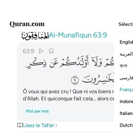
Sélect
063
يا ايها الذين امنوا لا تلهكم اموالكم ولا اول
Al-Munafiqun
63:9
Englis
63:9
العربية
ﲓ
ﲔ
ﲕ
ﲖ
বাংলা
ﲝ
ﲞ
ﲟ
ارسی
França
Ô vous qui avez cru ! Que ni vos biens ni vos e
d’Allah. Et quiconque fait cela... alors ceux-là 
Indon
Mot par mot
Italia
Lisez le Tafsir
Dutch