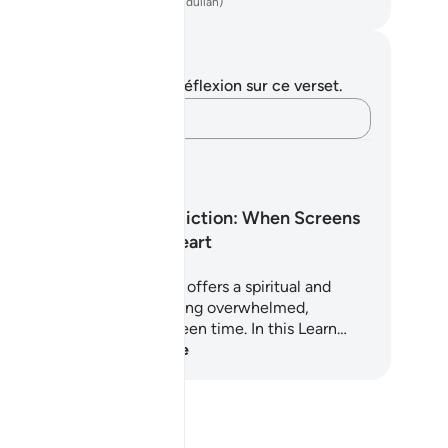
ench Translation(Muhammad Hamidullah)
tes et réflexions
us n'avez aucune note ni réflexion sur ce verset.
Notez vos pensées…
ans d'Apprentissage
Screen Addiction: When Screens
Steal the Heart
is 5-day Quran-based plan offers a spiritual and
actical reset for those feeling overwhelmed,
ttered, or addicted to screen time. In this Learn…
mmencez l'apprentissage