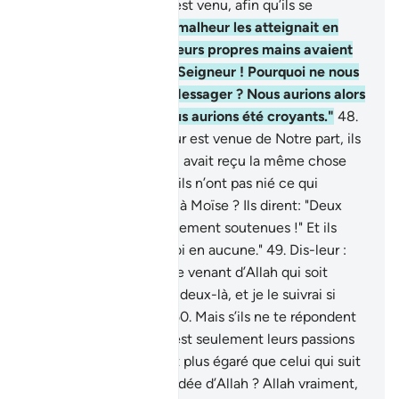
avertisseur avant toi n’est venu, afin qu’ils se
souviennent.
47
.
Si un malheur les atteignait en
rétribution de ce que leurs propres mains avaient
préparé, ils diraient : "Seigneur ! Pourquoi ne nous
as-Tu pas envoyé un Messager ? Nous aurions alors
suivi Tes versets et nous aurions été croyants."
48
.
Mais quand la vérité leur est venue de Notre part, ils
ont dit: "Si seulement il avait reçu la même chose
que Moïse !" Est-ce qu’ils n’ont pas nié ce qui
auparavant fut apporté à Moïse ? Ils dirent: "Deux
magies se sont mutuellement soutenues !" Et ils
dirent: "Nous n’avons foi en aucune."
49
.
Dis-leur :
"Apportez donc un Livre venant d’Allah qui soit
meilleur guide que ces deux-là, et je le suivrai si
vous êtes véridiques."
50
.
Mais s’ils ne te répondent
pas, sache alors que c’est seulement leurs passions
qu’ils suivent. Et qui est plus égaré que celui qui suit
sa passion sans une guidée d’Allah ? Allah vraiment,