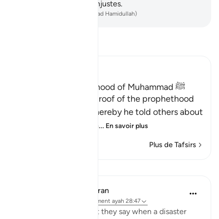
ne guide pas les gens injustes.
-
French Translation(Muhammad Hamidullah)
Lisez le Tafsir
Ibn Kathir (Abridged)
Proof of the Prophethood of Muhammad ﷺ
Allah points out the proof of the prophethood
of Muhammad ﷺ, whereby he told others about
matters of the past, a
…
En savoir plus
Plus de Tafsirs
Leçons
In the Shade of the Quran
il y a 31 semaines
·
Référencement
ayah 28:47
[We have sent you] lest they say when a disaster