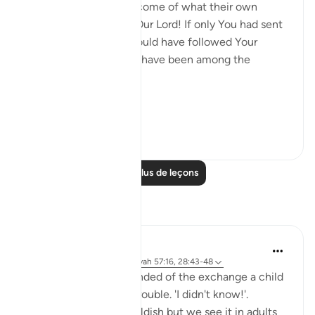
befalls them as an outcome of what their own
hands have wrought, 'Our Lord! If only You had sent
us a messenger, we would have followed Your
revelations, and would have been among the
believers.' (Verse 47)
Thi...
Voir plus
0
0
Lire plus de leçons
Réflexions
Hana Alasry
il y a 6 ans
·
Référencement
ayah 57:16, 28:43-48
I'm automatically reminded of the exchange a child
has when they get in trouble. 'I didn't know!'.
Displacing blame is childish but we see it in adults