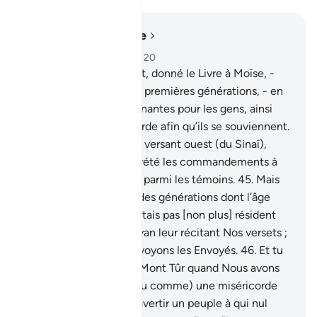
Lire dans le contexte
Chapitre 28, Page 391, Juz 20
43
.
Nous avons en effet, donné le Livre à Moïse, -
après avoir fait périr les premières générations, - en
tant que preuves illuminantes pour les gens, ainsi
que guidée et miséricorde afin qu’ils se souviennent.
44
.
Tu n’étais pas sur le versant ouest (du Sinaï),
quand Nous avons décrété les commandements à
Moïse, et tu n’étais pas parmi les témoins.
45
.
Mais
Nous avons fait naître des générations dont l’âge
s’est prolongé. Et tu n’étais pas [non plus] résident
parmi les gens de Madyan leur récitant Nos versets ;
mais c’est Nous qui envoyons les Envoyés.
46
.
Et tu
n’étais pas au flanc du Mont Tûr quand Nous avons
appelé. Mais (tu es venu comme) une miséricorde
de ton Seigneur, pour avertir un peuple à qui nul