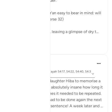
provides an easy reminder:
"We have made the Qur'an easy to bear in mind: will
anyone take heed?" (Verse 32)
The curtains are drawn, leaving a glimpse of dry t...
Voir plus
0
0
Abu Eesa
il y a 6 ans
·
sourate 54 et ayah 54:17, 54:22, 54:40, 54:3
Référencement
2
I was trying to get my daughter Hiba to memorise a
quote in English. It was absolutely insane how long it
took and how many times it needed to be repeated.
And then the process had to be done again the next
day too. All for a single sentence! A week later and ...