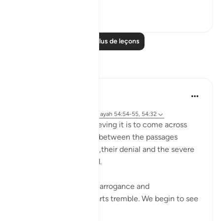
Voir plus
25
4
Lire plus de leçons
Réflexions
Maryam Nazar
il y a 19 semaines
·
Référencement
sourate 54 et ayah 54:54-55, 54:32
SubhanAllah… how relieving it is to come across
these aayaat placed in between the passages
describing past nations,their denial and the severe
punishment they faced.
As we read about their arrogance and
consequences, our hearts tremble. We begin to see
our o...
Voir plus