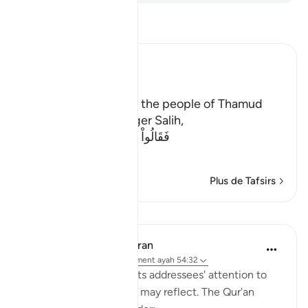
Lisez le Tafsir
Ibn Kathir (Abridged)
The Story of Thamud
Allah states here that the people of Thamud
denied their Messenger Salih,
فَقَالُواْ أَبَشَراً مِّنَّا وَحِداً نَّتَّبِعُهُ إِنَّآ إ
…
En savoir plus
Plus de Tafsirs
Leçons
In the Shade of the Quran
il y a 31 semaines
·
Référencement
ayah 54:32
Here, the surah draws its addressees' attention to
the Qur'an so that they may reflect. The Qur'an