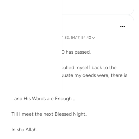
7
1
Sherene Mansor
il y a 21 semaines
·
Référencement
ayah 54:22, 54:32, 54:17, 54:40
Dawn breaks.
Another Blessed Last 10 has passed.
As i watch the skies, i pulled myself back to the
Quran. However inadequate my deeds were, there is
always the Quran.
...and His Words are Enough ..
Till i meet the next Blessed Night..
In sha Allah.