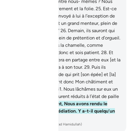
seul homme (Sâlîh) d’entre nous- mêmes ? Nous
serions alors dans l’égarement et la folie.
25
.
Est-ce
que le message a été envoyé à lui à l’exception de
nous tous ? C’est plutôt un grand menteur, plein de
prétention et d’orgueil."
26
.
Demain, ils sauront qui
est le grand menteur plein de prétention et d’orgueil.
27
.
Nous leur enverrons la chamelle, comme
épreuve . Surveille-les donc et sois patient.
28
.
Et
informe-les que l’eau sera en partage entre eux [et la
chamelle]; chacun boira à son tour.
29
.
Puis ils
appelèrent leur camarade qui prit [son épée] et [la]
tua.
30
.
Comment furent donc Mon châtiment et
Mes avertissements ?
31
.
Nous lâchâmes sur eux un
seul Cri, et voilà qu’ils furent réduits à l’état de paille
d’étable.
32
.
Et vraiment, Nous avons rendu le
Coran facile pour la médiation. Y a-t-il quelqu’un
pour réfléchir ?
-
French Translation(Muhammad Hamidullah)