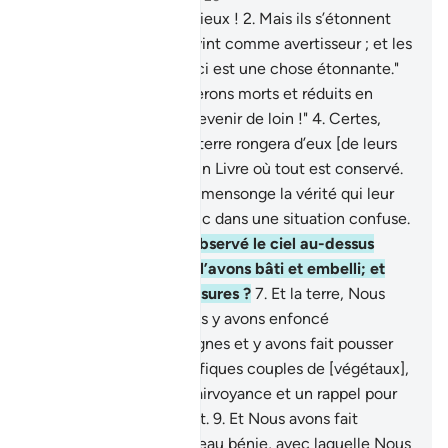
1
.
Qâf. Par le Coran glorieux !
2
.
Mais ils s’étonnent
que l’un des leurs leur vint comme avertisseur ; et les
mécréants dirent : "Ceci est une chose étonnante."
3
.
Quoi ! Quand nous serons morts et réduits en
poussière...? Ce serait revenir de loin !"
4
.
Certes,
Nous savons ce que la terre rongera d’eux [de leurs
corps]; et Nous avons un Livre où tout est conservé.
5
.
Plutôt, ils traitent de mensonge la vérité qui leur
est venue: les voilà donc dans une situation confuse.
6
.
N’ont-ils donc pas observé le ciel au-dessus
d’eux, comment Nous l’avons bâti et embelli; et
comment il est sans fissures ?
7
.
Et la terre, Nous
l’avons étendue et Nous y avons enfoncé
fermement des montagnes et y avons fait pousser
toutes sortes de magnifiques couples de [végétaux],
8
.
à titre d’appel à la clairvoyance et un rappel pour
tout serviteur repentant.
9
.
Et Nous avons fait
descendre du ciel une eau bénie, avec laquelle Nous