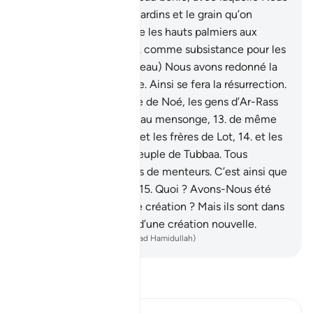
avons fait pousser des jardins et le grain qu’on
moissonne,
10
.
ainsi que les hauts palmiers aux
régimes superposés,
11
.
comme subsistance pour les
serviteurs. Et par elle (l’eau) Nous avons redonné la
vie à une contrée morte. Ainsi se fera la résurrection.
12
.
Avant eux, le peuple de Noé, les gens d’Ar-Rass
et les Thamûd crièrent au mensonge,
13
.
de même
que les ˒Ād et Pharaon et les frères de Lot,
14
.
et les
gens d’Al-Aïkah et le peuple de Tubbaa. Tous
traitèrent les Messagers de menteurs. C’est ainsi que
Ma menace se justifia.
15
.
Quoi ? Avons-Nous été
fatigués par la première création ? Mais ils sont dans
la confusion [au sujet] d’une création nouvelle.
-
French Translation(Muhammad Hamidullah)
Lisez le Tafsir