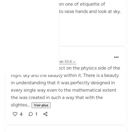
look at the sky a lot. Even one of etiquette of
supplication ( dua’a) is to raise hands and look at sky.
Ey...
Voir plus
24
12
Nur A
il y a 2 ans
·
Référencement
ayah 50:6
50:11 allows me to reflect on the physics side of the
night sky and the beauty within it. There is a beauty
in understanding that it was perfectly designed in
every single way even to the mathematical extent
the was created in such a way that with the
slightes...
Voir plus
4
1