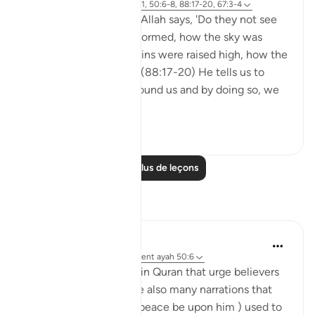
Référencement
ayah 3:190-191, 50:6-8, 88:17-20, 67:3-4
In Surah al-Ghashiyah, Allah says, 'Do they not see
how the camels were formed, how the sky was
lifted, how the mountains were raised high, how the
earth was spread out?' (88:17-20) He tells us to
reflect on the world around us and by doing so, we
are able to ...
Voir plus
31
1
Lire plus de leçons
Réflexions
Mahmoud Menshawy
l’année dernière
·
Référencement
ayah 50:6
There are many verses in Quran that urge believers
to look at sky. There are also many narrations that
prophet Mohammed ( peace be upon him ) used to