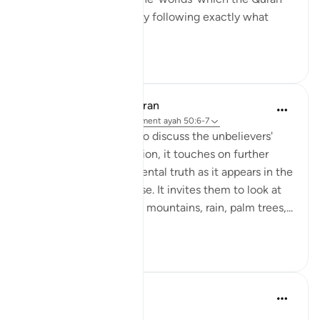
presents to us, I am only following exactly what
numero...
Voir plus
20
1
In the Shade of the Quran
il y a 31 semaines
·
Référencement
ayah 50:6-7
As the surah prepares to discuss the unbelievers'
objections to resurrection, it touches on further
aspects of the fundamental truth as it appears in the
structure of the universe. It invites them to look at
the heavens, the earth, mountains, rain, palm trees,...
Voir plus
0
0
Abdul Nasir Jangda
il y a 5 ans
·