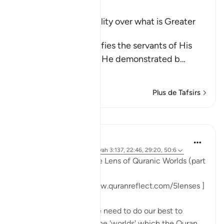
Ibn Kathir (Abridged)
Allah's Power and Ability over what is Greater
than Resurrection
Allah the Exalted notifies the servants of His
infinite power, which He demonstrated b
…
En savoir plus
Plus de Tafsirs
Leçons
Sohaib Saeed
il y a 3 ans
·
Référencement
ayah 3:137, 22:46, 29:20, 50:6
#FiveLenses
Day 9: The Lens of Quranic Worlds (part
3)
[ Follow the series: www.quranreflect.com/5lenses ]
When I tell you that we need to do our best to
immerse ourselves in the 'worlds' which the Quran