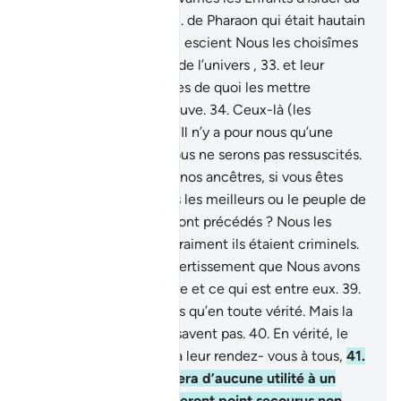
châtiment avilissant.
31
.
de Pharaon qui était hautain
et outrancier.
32
.
A bon escient Nous les choisîmes
parmi tous les peuples de l’univers ,
33
.
et leur
apportâmes des miracles de quoi les mettre
manifestement à l’épreuve.
34
.
Ceux-là (les
Mecquois) disent :
35
.
"Il n’y a pour nous qu’une
mort, la première. Et nous ne serons pas ressuscités.
36
.
Faites donc revenir nos ancêtres, si vous êtes
véridiques."
37
.
Sont-ils les meilleurs ou le peuple de
Tubbaa et ceux qui les ont précédés ? Nous les
avons périr parce que vraiment ils étaient criminels.
38
.
Ce n’est pas par divertissement que Nous avons
créé les cieux et la Terre et ce qui est entre eux.
39
.
Nous ne les avons créés qu’en toute vérité. Mais la
plupart d’entre eux ne savent pas.
40
.
En vérité, le
Jour de la Décision sera leur rendez- vous à tous,
41
.
Le jour où un allié ne sera d’aucune utilité à un
[autre] allié ; et ils ne seront point secourus non