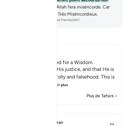
plus,
42
.
sauf celui qui Allah fera miséricorde. Car
c’est Lui, le Puissant, le Très Miséricordieux.
-
French Translation(Muhammad Hamidullah)
Lisez le Tafsir
Ibn Kathir (Abridged)
This World was created for a Wisdom
Here Allah tells us of His justice, and that He is
far above mere play, folly and falsehood. This is
like the Ayah:
…
En savoir plus
Plus de Tafsirs
Leçons
In the Shade of the Quran