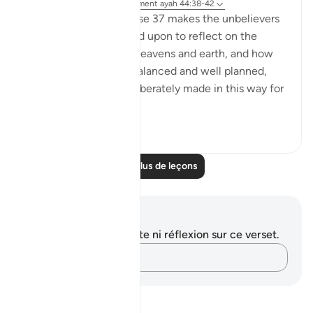
il y a 31 semaines
·
Référencement
ayah 44:38-42
As this reminder in Verse 37 makes the unbelievers
shudder, they are called upon to reflect on the
perfect design of the heavens and earth, and how
the universe is finely balanced and well planned,
indicating that it is deliberately made in this way for
a part...
Voir plus
1
0
Lire plus de leçons
Notes et réflexions
Vous n'avez aucune note ni réflexion sur ce verset.
Notez vos pensées…