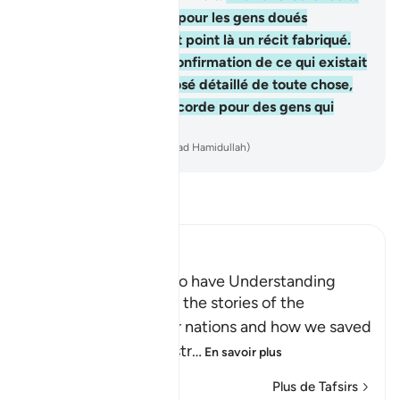
il y a certes une leçon pour les gens doués
d’intelligence. Ce n’est point là un récit fabriqué.
C’est au contraire la confirmation de ce qui existait
déjà avant lui, un exposé détaillé de toute chose,
un guide et une miséricorde pour des gens qui
croient.
-
French Translation(Muhammad Hamidullah)
Lisez le Tafsir
Ibn Kathir (Abridged)
A Lesson for Men Who have Understanding
Allah states here that the stories of the
Messengers and their nations and how we saved
the believers and destr
…
En savoir plus
Plus de Tafsirs