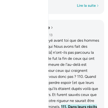
Mot par mot
Lire la suite
Lire dans le contexte
Chapitre 12, Page 248, Juz 13
109
.
Nous n’avons envoyé avant toi que des hommes
originaires des cités, à qui Nous avons fait des
révélations. [Ces gens-là] n’ont-ils pas parcouru la
Terre et considéré quelle fut la fin de ceux qui ont
vécu avant eux ? La Demeure de l’au-delà est
assurément meilleure pour ceux qui craignent
[Allah]. Ne raisonnerez-vous donc pas ?
110
.
Quand
les Messagers faillirent perdre espoir (et que leurs
adeptes) eurent pensé qu’ils étaient dupés voilà que
vint à eux Notre secours. Et furent sauvés ceux que
Nous voulûmes. Mais Notre rigueur ne saurait être
détournée des gens criminels.
111
.
Dans leurs récits