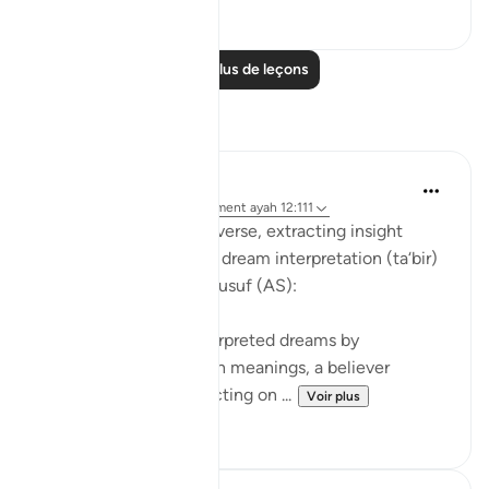
2
0
Lire plus de leçons
Réflexions
Soulfull Mental Healfh
il y a 21 semaines
·
Référencement
ayah 12:111
With reference to this verse, extracting insight
(‘ibrah) is similar to the dream interpretation (ta‘bir)
practiced by Prophet Yusuf (AS):
Just as Yusuf (AS) interpreted dreams by
uncovering their hidden meanings, a believer
extracts ‘ibrah by reflecting on ...
Voir plus
2
0