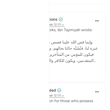
Leçons
Tulayhah Tafsir Translations
il y a 2 ans
·
Référencement
ayah 12:111
In one of his written works, ibn Taymiyah wrote:
[ وإنما قص الله علينا قصص من قبلنا من الأمم لتكون
عبرة لنا، فنُشَبِّه حالنا بحالهم، ونقيس أواخر الأمم بأوائلها،
فيكون للمؤمن من المتأخرين شبهٌ بما كان للمؤمن من
المتقدمين، ويكون للكافر والمنافق من المتأخرين شبه...
Voir plus
4
5
When the Stars Prostrated
il y a 3 ans
·
Référencement
ayah 12:111
'In their stories is a lesson for those who possess
intelligence.'