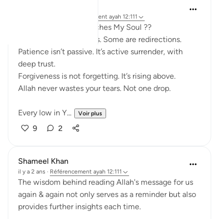
SHJ 143
l’année dernière
·
Référencement
ayah 12:111
What Surah Yusuf Teaches My Soul ??
Not all losses are losses. Some are redirections.
Patience isn’t passive. It’s active surrender, with
deep trust.
Forgiveness is not forgetting. It’s rising above.
Allah never wastes your tears. Not one drop.
Every low in Y...
Voir plus
9
2
Shameel Khan
il y a 2 ans
·
Référencement
ayah 12:111
The wisdom behind reading Allah's message for us
again & again not only serves as a reminder but also
provides further insights each time.