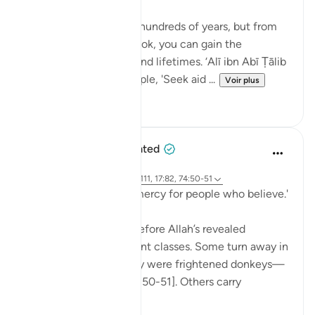
💭 You will not live for hundreds of years, but from
the stories in Allah’s Book, you can gain the
experience of a thousand lifetimes. ‘Alī ibn Abī Ṭālib
(rA) would tell the people, 'Seek aid ...
Voir plus
7
0
When the Stars Prostrated
il y a 5 ans
·
Référencement
ayah 62:5, 12:111, 17:82, 74:50-51
'...and a guidance and mercy for people who believe.'
💭 People who stand before Allah’s revealed
guidance are of different classes. Some turn away in
aversion to it, 'as if they were frightened donkeys—
fleeing from a lion' [74:50-51]. Others carry
revelation...
Voir plus