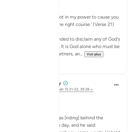
No Help from Anyone
Say Muhammad: 'It is not in my power to cause you
harm or to set you on the right course.' (Verse 21)
The Prophet is commanded to disclaim any of God's
qualities and attributes. It is God alone who must be
worshipped, without partners, an...
Voir plus
0
0
Prophetic Commentary
il y a 8 ans
·
Référencement
ayah 72:21-22, 39:38
Ibn ‘Abbâs narrates: I was [riding] behind the
Messenger of Allah one day, and he said: