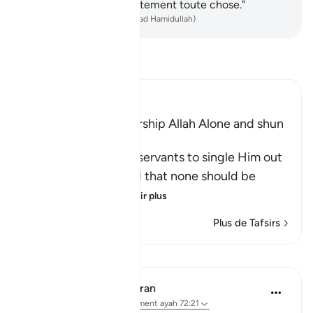
eux, et dénombre exactement toute chose."
-
French Translation(Muhammad Hamidullah)
Lisez le Tafsir
Ibn Kathir (Abridged)
The Command to worship Allah Alone and shun
Shirk
Allah commands His servants to single Him out
alone for worship and that none should be
supplicated t
…
En savoir plus
Plus de Tafsirs
Leçons
In the Shade of the Quran
il y a 31 semaines
·
Référencement
ayah 72:21