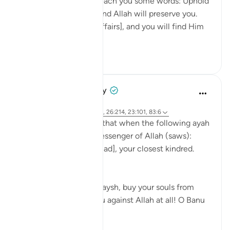
'O young man, I shall teach you some words: Uphold
Allah [in your affairs], and Allah will preserve you.
Uphold Allah [in your affairs], and you will find Him
in front o...
Voir plus
1
0
Prophetic Commentary
il y a 8 ans
·
Référencement
ayah 72:21-22, 26:214, 23:101, 83:6
Abu Hurayrah narrates that when the following ayah
was revealed to the Messenger of Allah (saws):
And warn, [O Muhammad], your closest kindred.
[26:214]
He said: 'O tribe of Quraysh, buy your souls from
Allah! I cannot help you against Allah at all! O Banu
‘A...
Voir plus
2
0