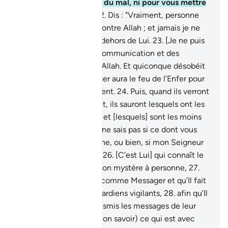
moyen pour vous faire du mal, ni pour vous mettre
sur le chemin droit."
22
.
Dis : "Vraiment, personne
ne saura me protéger contre Allah ; et jamais je ne
trouverai de refuge en dehors de Lui.
23
.
[Je ne puis
que transmettre] une communication et des
messages [émanant] d’Allah. Et quiconque désobéit
à Allah et à son Messager aura le feu de l’Enfer pour
y demeurer éternellement.
24
.
Puis, quand ils verront
ce dont on les menaçait, ils sauront lesquels ont les
secours les plus faibles et [lesquels] sont les moins
nombreux.
25
.
Dis : "Je ne sais pas si ce dont vous
êtes menacés est proche, ou bien, si mon Seigneur
va lui assigner un délai.
26
.
[C’est Lui] qui connaît le
mystère. Il ne dévoile Son mystère à personne,
27
.
sauf à celui qu’Il agrée comme Messager et qu’Il fait
précéder et suivre de gardiens vigilants,
28
.
afin qu’Il
sache s’ils ont bien transmis les messages de leur
Seigneur. Il cerne (de Son savoir) ce qui est avec