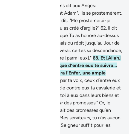
61
.
Et lorsque Nous avons dit aux Anges:
"Prosternez-vous devant Adam", ils se prosternèrent,
à l’exception d’Iblis, qui dit: "Me prosternerai-je
devant quelqu’un que tu as créé d’argile?"
62
.
Il dit
encore : "Vois-Tu celui que Tu as honoré au-dessus
de moi ? Si Tu me donnais du répit jusqu’au Jour de
la Résurrection; j’éprouverai, certes sa descendance,
excepté un petit nombre [parmi eux]."
63
.
Et [Allah]
dit : "Va-t’en ! Quiconque d’entre eux te suivra...
Alors votre sanction sera l’Enfer, une ample
rétribution.
64
.
Excite, par ta voix, ceux d’entre eux
que tu pourras, rassemble contre eux ta cavalerie et
ton infanterie, associe-toi à eux dans leurs biens et
leurs enfants et fais-leur des promesses." Or, le
Diable (Satan) ne leur fait des promesses qu’en
tromperie.
65
.
Quant à Mes serviteurs, tu n’as aucun
pouvoir sur eux." Et ton Seigneur suffit pour les
protéger !