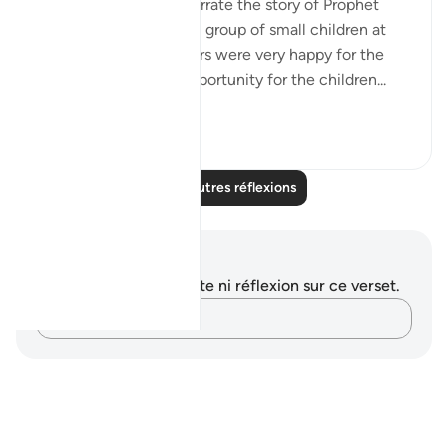
Yesterday, I went to narrate the story of Prophet
Eesa Alahis salaam to a group of small children at
the masjid. The teachers were very happy for the
children to gain the opportunity for the children...
Voir plus
8
0
Lire d'autres réflexions
Notes et réflexions
Vous n'avez aucune note ni réflexion sur ce verset.
Notez vos pensées…