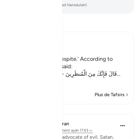
-
French Translation(Muhammad Hamidullah)
Lisez le Tafsir
Ibn Kathir (Abridged)
اذْهَبْ
`(Go,) I will give you respite.' According to
another Ayah (Allah) said:
قَالَ فَإِنَّكَ مِنَ الْمُنظَرِينَ - إِلَى يَوْمِ الْوَقْتِ الْمَعْلُوم
…
En savoir plus
Plus de Tafsirs
Leçons
In the Shade of the Quran
il y a 31 semaines
·
Référencement
ayah 17:63
It is God's will that the advocate of evil, Satan,