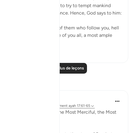
should have his respite to try to tempt mankind
away from divine guidance. Hence, God says to him:
"Begone! As for those of them who follow you, hell
will be the recompense of you all, a most ample
recompens...
Voir plus
0
0
Lire plus de leçons
Réflexions
Razia Zahra
il y a 33 semaines
·
Référencement
ayah 17:61-65
In the Name of Allah, the Most Merciful, the Most
Merciful,