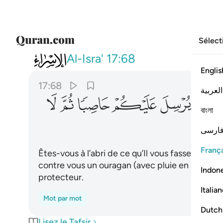
Sélect
017
افامنتم ان يخسف بكم جانب البر ا
Al-Isra'
17:68
Englis
17:68
العربية
ﱜ
ﱝ
ﱞ
ﱟ
ﱠ
ﱡ
বাংলা
ارسی
França
Êtes-vous à l’abri de ce qu’Il vous fasse englout
contre vous un ouragan (avec pluie en pierres)
Indon
protecteur.
Italia
Mot par mot
Dutch
Lisez le Tafsir