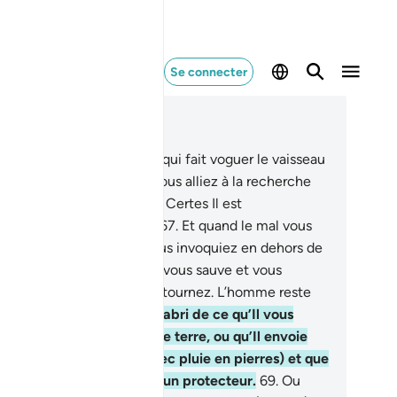
Se connecter
re dans le contexte
pitre 17, Page 289, Juz 15
.
Votre Seigneur est Celui qui fait voguer le vaisseau
ur vous en mer, afin que vous alliez à la recherche
quelque grâce de Sa part; Certes Il est
séricordieux envers vous,
67
.
Et quand le mal vous
uche en mer, ceux que vous invoquiez en dehors de
 se perdent. Puis, quand Il vous sauve et vous
mène à terre, vous vous détournez. L’homme reste
s ingrat!
68
.
Êtes-vous à l’abri de ce qu’Il vous
sse engloutir par un pan de terre, ou qu’Il envoie
ntre vous un ouragan (avec pluie en pierres) et que
us ne trouveriez alors aucun protecteur.
69
.
Ou