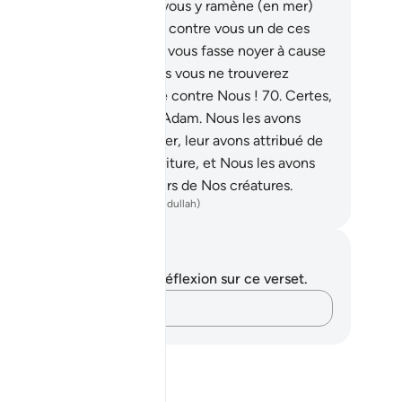
s-vous à l’abri de ce qu’Il vous y ramène (en mer)
e autre fois, qu’Il déchaîne contre vous un de ces
ts à tout casser, puis qu’Il vous fasse noyer à cause
 votre mécréance ? Et alors vous ne trouverez
rsonne pour vous défendre contre Nous !
70
.
Certes,
us avons honoré les fils d’Adam. Nous les avons
nsportés sur terre et sur mer, leur avons attribué de
nnes choses comme nourriture, et Nous les avons
ttement préférés à plusieurs de Nos créatures.
ench Translation(Muhammad Hamidullah)
tes et réflexions
us n'avez aucune note ni réflexion sur ce verset.
Notez vos pensées…