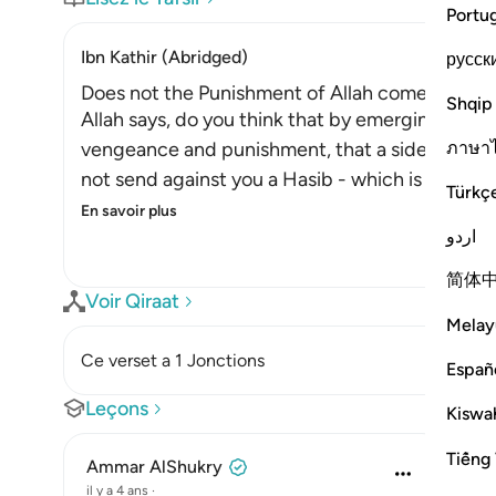
Portu
Ibn Kathir (Abridged)
русск
Does not the Punishment of Allah come on Lan
Shqip
Allah says, do you think that by emerging onto d
ภาษา
vengeance and punishment, that a side of the la
not send against you a Hasib - which is a kind o
Türkç
En savoir plus
اردو
简体
Voir Qiraat
Melay
Ce verset a 1 Jonctions
Españ
Leçons
Kiswah
Tiếng 
Ammar AlShukry
il y a 4 ans
·