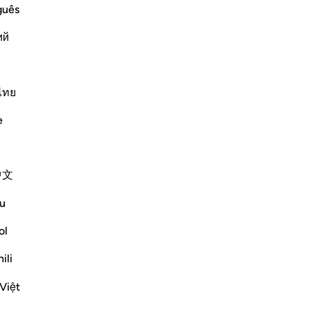
ête
guês
un
ий
ven
de
d too
ry land you will be safe from His
pe
No
ไทย
nd will not swallow you up or He will
tra
f rain that carries stones This was
…
e
bo
ne
Plus de Tafsirs
-
Fr
中文
No
u
Vo
Voir les jonctions
ol
Réflexions
ili
Việt
Syaari Ab Rahman
l’année dernière
·