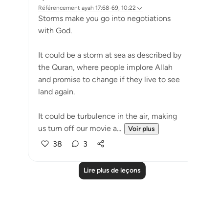
Référencement
ayah 17:68-69, 10:22
⁣Storms make you go into negotiations
with God. ⁣⁣
It could be a storm at sea as described by
the Quran, where people implore Allah
and promise to change if they live to see
land again. ⁣⁣
It could be turbulence in the air, making
us turn off our movie a...
Voir plus
38
3
Lire plus de leçons