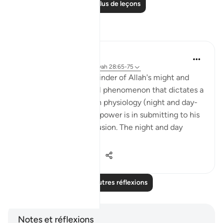
Lire plus de leçons
Réflexions
Hana Alasry
il y a 6 ans
·
Référencement
ayah 28:65-75
These verses are a reminder of Allah's might and
power. The very natural phenomenon that dictates a
huge part of our human physiology (night and day-
circadian rhythm). Our power is in submitting to his
power. Control is an illusion. The night and day
doesn't ...
Voir plus
3
0
778
Lire d'autres réflexions
Notes et réflexions