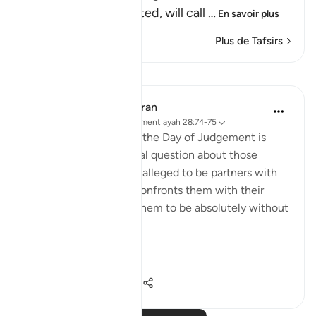
Lord, may He be exalted, will call
…
En savoir plus
Plus de Tafsirs
Leçons
In the Shade of the Quran
il y a 32 semaines
·
Référencement
ayah 28:74-75
Here, a quick image of the Day of Judgement is
presented in a rhetorical question about those
beings the unbelievers alleged to be partners with
God. The surah, thus, confronts them with their
false claims, showing them to be absolutely without
substance:
On ...
Voir plus
0
0
59