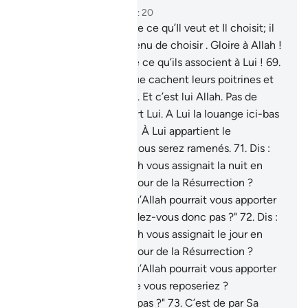
Chapitre 28, Page 394, Juz 20
68
.
Et ton Seigneur crée ce qu’Il veut et Il choisit; il
ne leur a jamais appartenu de choisir . Gloire à Allah !
Il est bien au-dessus de ce qu’ils associent à Lui !
69
.
Ton Seigneur sait ce que cachent leurs poitrines et
ce qu’ils divulguent.
70
.
Et c’est lui Allah. Pas de
divinité [véritable] à part Lui. A Lui la louange ici-bas
comme dans l’au-delà ! À Lui appartient le
Jugement. Et vers Lui vous serez ramenés.
71
.
Dis :
"Que diriez-vous si Allah vous assignait la nuit en
permanence jusqu’au Jour de la Résurrection ?
Quelle divinité autre qu’Allah pourrait vous apporter
une lumière ? N’entendez-vous donc pas ?"
72
.
Dis :
"Que diriez-vous si Allah vous assignait le jour en
permanence jusqu’au Jour de la Résurrection ?
Quelle divinité autre qu’Allah pourrait vous apporter
une nuit durant laquelle vous reposeriez ?
N’observez-vous donc pas ?"
73
.
C’est de par Sa