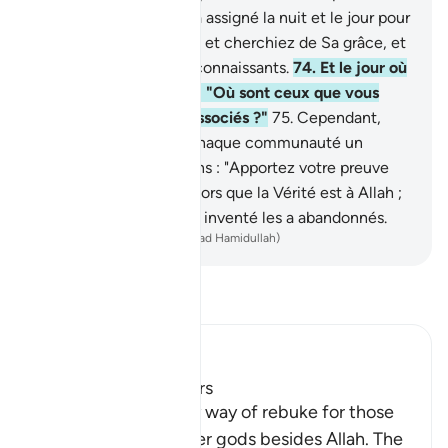
miséricorde qu’Il vous a assigné la nuit et le jour pour
que vous vous reposiez et cherchiez de Sa grâce, et
afin que vous soyez reconnaissants.
74
.
Et le jour où
Il les appellera, Il dira : "Où sont ceux que vous
prétendiez être Mes associés ?"
75
.
Cependant,
Nous ferons sortir de chaque communauté un
témoin, puis Nous dirons : "Apportez votre preuve
décisive !" Ils sauront alors que la Vérité est à Allah ;
et que ce qu’ils avaient inventé les a abandonnés.
-
French Translation(Muhammad Hamidullah)
Lisez le Tafsir
Ibn Kathir (Abridged)
Rebuking the Idolators
This is another call by way of rebuke for those
who worshipped other gods besides Allah. The