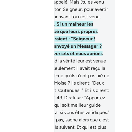
nt Tûr quand Nous avons appelé. Mais (tu es venu
mme) une miséricorde de ton Seigneur, pour avertir
peuple à qui nul avertisseur avant toi n’est venu,
n qu’ils se souviennent.
47
.
Si un malheur les
teignait en rétribution de ce que leurs propres
ins avaient préparé, ils diraient : "Seigneur !
urquoi ne nous as-Tu pas envoyé un Messager ?
us aurions alors suivi Tes versets et nous aurions
é croyants."
48
.
Mais quand la vérité leur est venue
Notre part, ils ont dit: "Si seulement il avait reçu la
me chose que Moïse !" Est-ce qu’ils n’ont pas nié ce
 auparavant fut apporté à Moïse ? Ils dirent: "Deux
gies se sont mutuellement soutenues !" Et ils dirent:
ous n’avons foi en aucune."
49
.
Dis-leur : "Apportez
c un Livre venant d’Allah qui soit meilleur guide
 ces deux-là, et je le suivrai si vous êtes véridiques."
.
Mais s’ils ne te répondent pas, sache alors que c’est
lement leurs passions qu’ils suivent. Et qui est plus