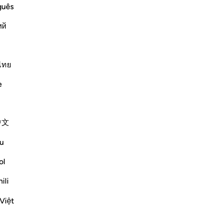
Mo
guês
co
ий
un 
afi
ﷺ, whereby he told
at
ma
ไทย
out them as if he were hearing and
Po
te man who could not read books, and he
e
No
ét
Plus de Tafsirs
de 
中文
mê
Réflexions
qui
u
ma
Hana Alasry
"N
ol
il y a 6 ans
·
don
Référencement
ayah 57:16, 28:43-48
ili
que
I'm automatically reminded of the
50
exchange a child has when they get in
Việt
seu
trouble. 'I didn't know!'. Displacing blame