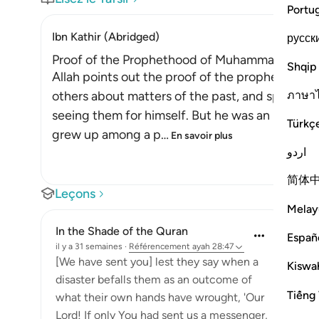
Portu
Ibn Kathir (Abridged)
русск
Proof of the Prophethood of Muhammad ﷺ
Shqip
Allah points out the proof of the prophethood of Muhammad 
ภาษา
others about matters of the past, and spoke ab
seeing them for himself. But he was an illitera
Türkç
grew up among a p
…
En savoir plus
اردو
简体
Leçons
Melay
In the Shade of the Quran
Españ
il y a 31 semaines
·
Référencement
ayah 28:47
[We have sent you] lest they say when a
Kiswah
disaster befalls them as an outcome of
Tiếng 
what their own hands have wrought, 'Our
Lord! If only You had sent us a messenger,