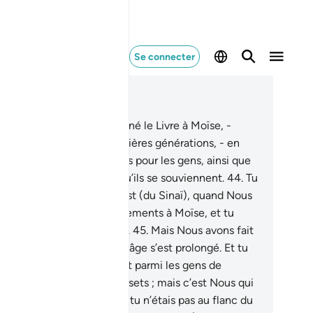
Se connecter
re dans le contexte
pitre 28, Page 391, Juz 20
.
Nous avons en effet, donné le Livre à Moïse, -
ès avoir fait périr les premières générations, - en
nt que preuves illuminantes pour les gens, ainsi que
dée et miséricorde afin qu’ils se souviennent.
44
.
Tu
tais pas sur le versant ouest (du Sinaï), quand Nous
ons décrété les commandements à Moïse, et tu
tais pas parmi les témoins.
45
.
Mais Nous avons fait
tre des générations dont l’âge s’est prolongé. Et tu
tais pas [non plus] résident parmi les gens de
dyan leur récitant Nos versets ; mais c’est Nous qui
voyons les Envoyés.
46
.
Et tu n’étais pas au flanc du