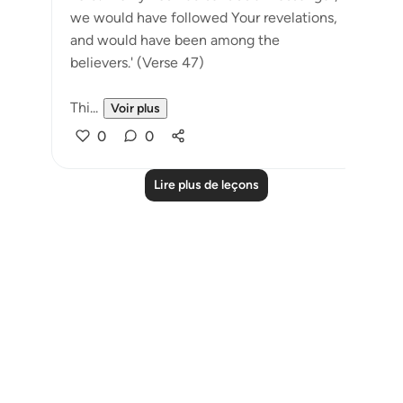
we would have followed Your revelations,
and would have been among the
believers.' (Verse 47)
Thi...
Voir plus
0
0
Lire plus de leçons
Notes
placeholders
close