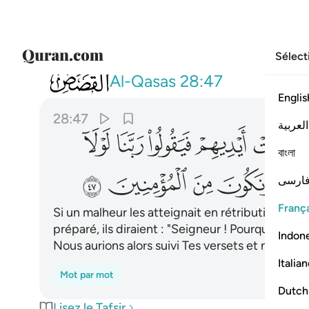
Sélect
028
ولولا ان تصيبهم مصيبة بما قدمت ايديهم 
Al-Qasas
28:47
Englis
28:47
العربية
ﱽ
ﱾ
ﱿ
ﲀ
ﲁ
বাংলা
ﲇ
ﲈ
ﲉ
ﲊ
ارسی
França
Si un malheur les atteignait en rétribution de 
préparé, ils diraient : "Seigneur ! Pourquoi ne
Indon
Nous aurions alors suivi Tes versets et nous aur
Italia
Mot par mot
Dutch
Lisez le Tafsir