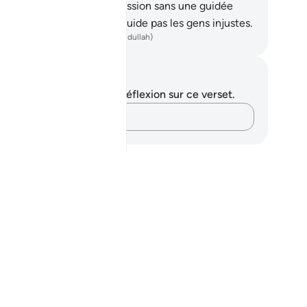
aré que celui qui suit sa passion sans une guidée
llah ? Allah vraiment, ne guide pas les gens injustes.
ench Translation(Muhammad Hamidullah)
tes et réflexions
us n'avez aucune note ni réflexion sur ce verset.
Notez vos pensées…