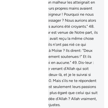
se souviennent.
47
.
Si un malheur les atteignait en
rétribution de ce que leurs propres mains avaient
préparé, ils diraient : "Seigneur ! Pourquoi ne nous
as-Tu pas envoyé un Messager ? Nous aurions alors
suivi Tes versets et nous aurions été croyants."
48
.
Mais quand la vérité leur est venue de Notre part, ils
ont dit: "Si seulement il avait reçu la même chose
que Moïse !" Est-ce qu’ils n’ont pas nié ce qui
auparavant fut apporté à Moïse ? Ils dirent: "Deux
magies se sont mutuellement soutenues !" Et ils
dirent: "Nous n’avons foi en aucune."
49
.
Dis-leur :
"Apportez donc un Livre venant d’Allah qui soit
meilleur guide que ces deux-là, et je le suivrai si
vous êtes véridiques."
50
.
Mais s’ils ne te répondent
pas, sache alors que c’est seulement leurs passions
qu’ils suivent. Et qui est plus égaré que celui qui suit
sa passion sans une guidée d’Allah ? Allah vraiment,
ne guide pas les gens injustes.