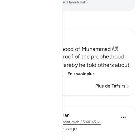
-
French Translation(Muhammad Hamidullah)
Lisez le Tafsir
Ibn Kathir (Abridged)
Proof of the Prophethood of Muhammad ﷺ
Allah points out the proof of the prophethood
of Muhammad ﷺ, whereby he told others about
matters of the past, a
…
En savoir plus
Plus de Tafsirs
Leçons
In the Shade of the Quran
il y a 31 semaines
·
Référencement
ayah 28:44-45
Confirmation of the Message