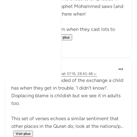
the Quran by telling prophet Mohammed saws (and
us) that 'you were not there when'
'You were not with them when they cast lots to
decide who wou...
Voir plus
30
7
Hana Alasry
il y a 6 ans
·
Référencement
ayah 57:16, 28:43-48
I'm automatically reminded of the exchange a child
has when they get in trouble. 'I didn't know!'.
Displacing blame is childish but we see it in adults
too.
This set of verses echoes a similar sentiment that
other places in the Quran do; look at the nations/p...
Voir plus