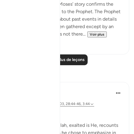
The first comment on Moses' story confirms the
revelations being given to the Prophet. The Prophet
was telling his people about past events in details
that could not have been gathered except by an
eyewitness. Yet, he was not there...
Voir plus
0
0
Lire plus de leçons
Réflexions
Amer Abbas
il y a 5 ans
·
Référencement
ayah 12:102-103, 28:44-46, 3:44
وما كنت لديهم
It's magnificent how Allah, exalted is He, recounts
key moments in stories he chose to emphasize in