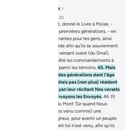
Lire dans le contexte
Chapitre 28, Page 391, Juz 20
43
.
Nous avons en effet, donné le Livre à Moïse, -
après avoir fait périr les premières générations, - en
tant que preuves illuminantes pour les gens, ainsi
que guidée et miséricorde afin qu’ils se souviennent.
44
.
Tu n’étais pas sur le versant ouest (du Sinaï),
quand Nous avons décrété les commandements à
Moïse, et tu n’étais pas parmi les témoins.
45
.
Mais
Nous avons fait naître des générations dont l’âge
s’est prolongé. Et tu n’étais pas [non plus] résident
parmi les gens de Madyan leur récitant Nos versets
; mais c’est Nous qui envoyons les Envoyés.
46
.
Et
tu n’étais pas au flanc du Mont Tûr quand Nous
avons appelé. Mais (tu es venu comme) une
miséricorde de ton Seigneur, pour avertir un peuple
à qui nul avertisseur avant toi n’est venu, afin qu’ils