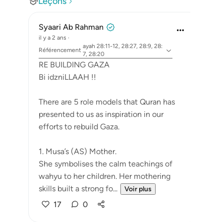
Leçons
Syaari Ab Rahman
il y a 2 ans
·
ayah 28:11-12, 28:27, 28:9, 28:
Référencement
7, 28:20
RE BUILDING GAZA
Bi idzniLLAAH !!
There are 5 role models that Quran has
presented to us as inspiration in our
efforts to rebuild Gaza.
1. Musa’s (AS) Mother.
She symbolises the calm teachings of
wahyu to her children. Her mothering
skills built a strong fo...
Voir plus
17
0