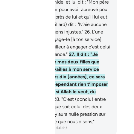
t à lui, d’une démarche timide, et lui dit : "Mon père
appelle pour te récompenser pour avoir abreuvé pour
s." Et quand il fut venu auprès de lui et qu’il lui eut
onté son histoire, il (le vieillard) dit : "N’aie aucune
inte ! Tu as échappé aux gens injustes."
26
.
L’une
lles dit : "Ô mon père ! Engage-le [à ton service]
ennant salaire, car le meilleur à engager c’est celui
 est fort et digne de confiance."
27
.
Il dit : "Je
udrais te marier à l’une de mes deux filles que
ici, à condition que tu travailles à mon service
rant huit ans. Si tu achèves dix [années], ce sera
 ton bon gré; je ne veux cependant rien t’imposer
xcessif. Tu me trouveras, si Allah le veut, du
mbre des gens de bien."
28
.
"C’est (conclu) entre
 et moi, dit [Moïse]. Quel que soit celui des deux
mes que je m’assigne, il n’y aura nulle pression sur
i. Et Allah est Garant de ce que nous disons."
ench Translation(Muhammad Hamidullah)