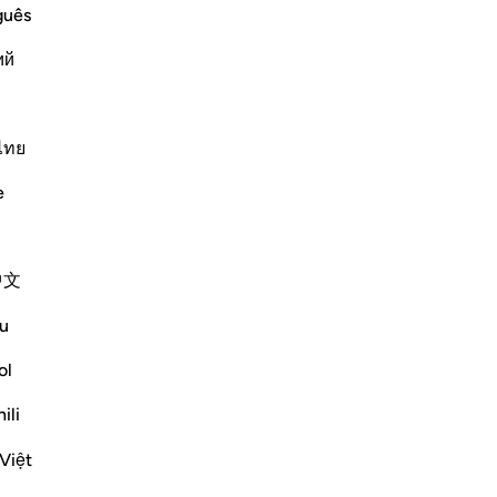
vin
guês
t’
Lire la suite
ий
nou
rac
cra
d’e
ไทย
moy
arriage to One of Them
e
qui
e sheep, their father was surprised
vo
at had happened, and they told him
vo
 sent one of them to call him
…
中文
du
de
u
d’e
Plus de Tafsirs
no
ol
toi
ili
ter
Voir les jonctions
mo
Việt
-
Fr