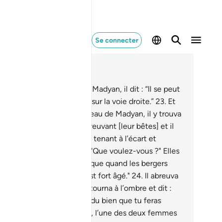
Se connecter
re dans le contexte
pitre 28, Page 388, Juz 20
.
Et lorsqu’il se dirigea vers Madyan, il dit : “Il se peut
e mon Seigneur me guide sur la voie droite.”
23
.
Et
nd il fut arrivé au point d’eau de Madyan, il y trouva
 attroupement de gens abreuvant [leur bêtes] et il
ouva aussi deux femmes se tenant à l’écart et
enant [leurs bêtes]. Il dit : "Que voulez-vous ?" Elles
rent : "Nous n’abreuverons que quand les bergers
ont partis; et notre père est fort âgé."
24
.
Il abreuva
s bêtes] pour elles, puis retourna à l’ombre et dit :
igneur ! J’ai grand besoin du bien que tu feras
scendre vers moi."
25
.
Puis, l’une des deux femmes