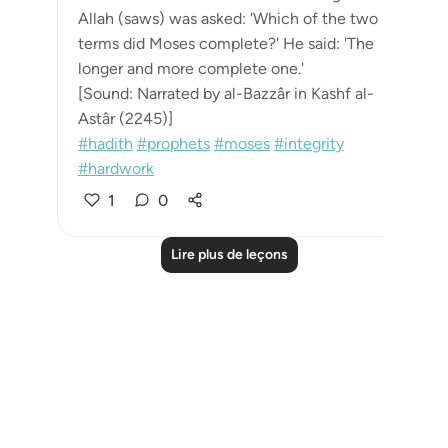
Allah (saws) was asked: 'Which of the two
terms did Moses complete?' He said: 'The
longer and more complete one.'
[Sound: Narrated by al-Bazzâr in Kashf al-
Astâr (2245)]
#hadith
#prophets
#moses
#integrity
#hardwork
1
0
Lire plus de leçons
Notes
placeholders
close