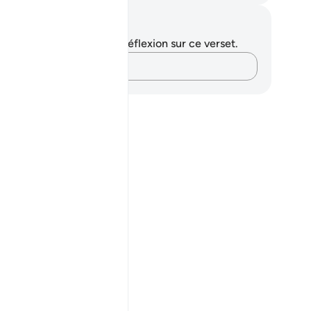
tes et réflexions
us n'avez aucune note ni réflexion sur ce verset.
Notez vos pensées…