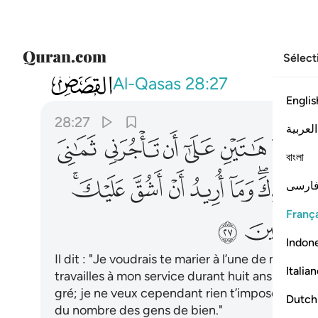
Sélect
028
قال اني اريد ان انكحك احدى ابنتي ها
Al-Qasas
28:27
Englis
28:27
العربية
ﲫ
ﲬ
ﲭ
ﲮ
ﲯ
ﲰ
বাংলা
ﲷﲸ
ﲹ
ﲺ
ﲻ
ﲼ
ﲽﲾ
ارسی
França
ﳅ
Indon
Il dit : "Je voudrais te marier à l’une de mes deu
Italia
travailles à mon service durant huit ans. Si tu 
gré; je ne veux cependant rien t’imposer d’exces
Dutch
du nombre des gens de bien."