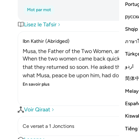
Portu
Mot par mot
русск
Lisez le Tafsir
Shqip
Ibn Kathir (Abridged)
ภาษา
Musa, the Father of the Two Women, and His M
Türkç
When the two women came back quickly with th
اردو
that they returned so soon. He asked them wh
what Musa, peace be upon him, had done. So he
简体
En savoir plus
Melay
Españ
Voir Qiraat
Kiswah
Ce verset a 1 Jonctions
Tiếng 