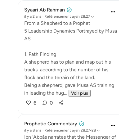
Syaari Ab Rahman
il y a 2 ans
·
Référencement
ayah 28:27
From a Shepherd to a Prophet
5 Leadership Dynamics Portrayed by Musa
AS
1. Path Finding
A shepherd has to plan and map out his
tracks according to the number of his
flock and the terrain of the land.
Being a shepherd, gave Musa AS training
in leading the hug...
Voir plus
6
0
Prophetic Commentary
il y a 8 ans
·
Référencement
ayah 28:27-28
Ibn ‘Abbâs narrates that the Messenger of