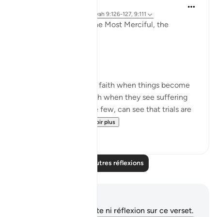
Razia Zahra
il y a 3 ans
·
Référencement
ayah 9:126-127, 9:111
In the Name of Allah the Most Merciful, the
Especially Merciful,
Perspective and goal.
Many in this world lose faith when things become
difficult. Many lose faith when they see suffering
around them. Selective few, can see that trials are
there for you to ru...
Voir plus
19
3
Lire d'autres réflexions
Notes et réflexions
Vous n'avez aucune note ni réflexion sur ce verset.