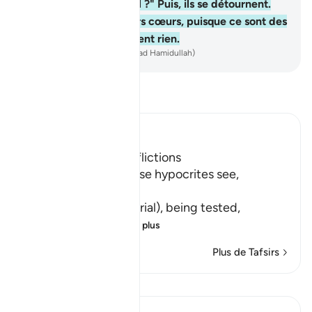
"Quelqu’un vous voit-il ?" Puis, ils se détournent.
Qu’Allah détourne leurs cœurs, puisque ce sont des
gens qui ne comprennent rien.
-
French Translation(Muhammad Hamidullah)
Lisez le Tafsir
Ibn Kathir (Abridged)
Hypocrites suffer Afflictions
Allah says, do not these hypocrites see,
أَنَّهُمْ يُفْتَنُونَ
(that they are put in trial), being tested,
فِى كُلِّ عَامٍ م
…
En savoir plus
Plus de Tafsirs
Réflexions