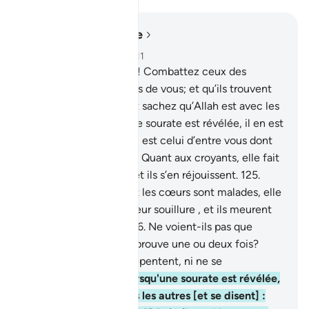
Lire dans le contexte
Chapitre 9, Page 207, Juz 11
123
.
Ô vous qui croyez ! Combattez ceux des
mécréants qui sont près de vous; et qu’ils trouvent
de la dureté en vous. Et sachez qu’Allah est avec les
pieux.
124
.
Et lorsqu’une sourate est révélée, il en est
parmi eux qui dit: “Quel est celui d’entre vous dont
elle fait croître la foi ? ” Quant aux croyants, elle fait
certes croître leur foi, et ils s’en réjouissent.
125
.
Mais quant à ceux dont les cœurs sont malades, elle
ajoute une souillure à leur souillure , et ils meurent
en étant mécréants.
126
.
Ne voient-ils pas que
chaque année on les éprouve une ou deux fois?
Malgré cela, ils ne se repentent, ni ne se
souviennent.
127
.
Et lorsqu'une sourate est révélée,
ils se regardent les uns les autres [et se disent] :