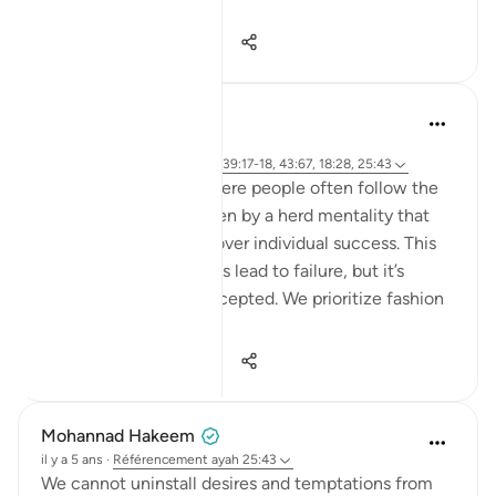
endles...
Voir plus
13
2
209
hafeez saba
il y a 2 ans
·
Référencement
ayah 6:76-79, 39:17-18, 43:67, 18:28, 25:43
We live in a society where people often follow the
majority's opinion, driven by a herd mentality that
prioritizes conformity over individual success. This
mindset can sometimes lead to failure, but it’s
failure that's widely accepted. We prioritize fashion
ov...
Voir plus
21
4
532
Mohannad Hakeem
il y a 5 ans
·
Référencement
ayah 25:43
We cannot uninstall desires and temptations from