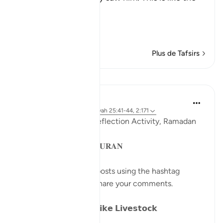
Ayah,
وَإِذَا رَآ
…
En savoir plus
Plus de Tafsirs
Leçons
Sohaib Saeed
il y a 4 ans
·
Référencement
ayah 25:41-44, 2:171
QuranReflect Group Reflection Activity, Ramadan
1443/2022
𝐏𝐀𝐑𝐀𝐁𝐋𝐄𝐒 𝐈𝐍 𝐓𝐇𝐄 𝐐𝐔𝐑𝐀𝐍
Catch up on previous posts using the hashtag
#Parables
and please share your comments.
𝗗𝗮𝘆 𝟴: 𝗪𝗮𝗻𝗱𝗲𝗿𝗶𝗻𝗴 𝗹𝗶𝗸𝗲 𝗟𝗶𝘃𝗲𝘀𝘁𝗼𝗰𝗸