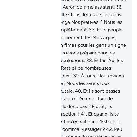
avons assigné son frère Aaron comme assistant.
36
.
Puis Nous avons dit : "Allez tous deux vers les gens
qui ont traité de mensonge Nos preuves !" Nous les
avons alors détruits complètement.
37
.
Et le peuple
de Noé, quand ils eurent démenti les Messagers,
Nous les noyâmes et en fîmes pour les gens un signe
d’avertissement. Et Nous avons préparé pour les
injustes un châtiment douloureux.
38
.
Et les 'Âd, les
Thamûd, les gens d’Ar-Rass et de nombreuses
générations intermédiaires !
39
.
À tous, Nous avions
proposé des paraboles et Nous les avons tous
anéantis d’une façon brutale.
40
.
Et ils sont passés
par la cité sur laquelle est tombée une pluie de
malheurs. Ne la voient-ils donc pas ? Plutôt, ils
n’espèrent pas de résurrection !
41
.
Et quand ils te
voient, ils ne te prennent qu’en raillerie : "Est-ce là
celui qu’Allah a envoyé comme Messager ?
42
.
Peu
s’en est fallu qu’il ne nous égare de nos divinités, si