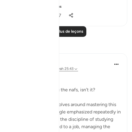
We have alread...
Voir plus
15
15
1 077
Lire plus de leçons
Réflexions
Dr Maryam Fayyaz
il y a 2 ans
·
Référencement
ayah 25:43
﷽
It’s all about controlling the nafs, isn’t it?
Life, in its essence, revolves around mastering this
inner struggle—a struggle emphasized repeatedly in
the Quran. Whether it’s the discipline of studying
hard, staying committed to a job, managing the