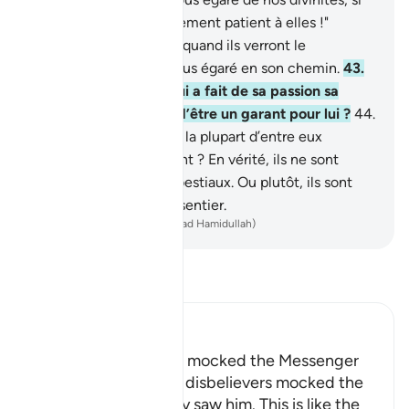
ce n’était notre attachement patient à elles !"
Cependant, ils sauront quand ils verront le
châtiment, qui est le plus égaré en son chemin.
43
.
Ne vois-tu pas celui qui a fait de sa passion sa
divinité ? Est-ce à toi d’être un garant pour lui ?
44
.
Ou bien penses-tu que la plupart d’entre eux
entendent ou raisonnent ? En vérité, ils ne sont
comparables qu’à des bestiaux. Ou plutôt, ils sont
plus égarés encore du sentier.
-
French Translation(Muhammad Hamidullah)
Lisez le Tafsir
Ibn Kathir (Abridged)
How the Disbelievers mocked the Messenger
Allah tells us how the disbelievers mocked the
Messenger when they saw him. This is like the