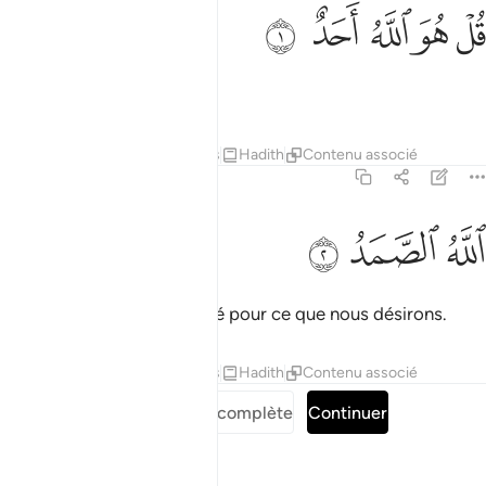
ﱁ
ﱂ
ل هو الله احد ١
ﱃ
ﱄ
ﱅ
ُلْ هُوَ ٱللَّهُ أَحَدٌ ١
Dis : "Il est Allah, Unique.
Tafsirs
Leçons
Réflexions
Hadith
Contenu associé
112:2
ﱆ
لله الصمد ٢
ﱇ
ﱈ
للَّهُ ٱلصَّمَدُ ٢
Allah, Le Seul à être imploré pour ce que nous désirons.
Tafsirs
Leçons
Réflexions
Hadith
Contenu associé
Lire la Sourate complète
Continuer