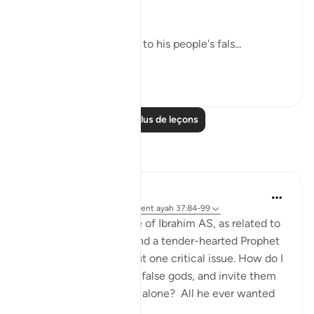
(Verses 91-93)
Abraham went straight to his people's fals...
Voir plus
0
0
Lire plus de leçons
Réflexions
Hammad Fahim
l’année dernière
·
Référencement
ayah 37:84-99
When we study the life of Ibrahim AS, as related to
us by Allah SWT, we find a tender-hearted Prophet
who is concerned about one critical issue. How do I
get people to abandon false gods, and invite them
to the worship of Allah alone? All he ever wanted
was f...
Voir plus