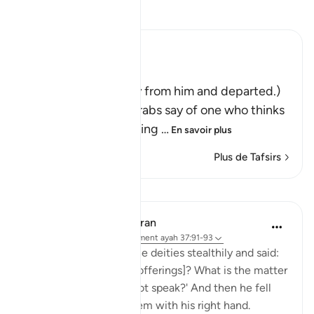
Lisez le Tafsir
Ibn Kathir (Abridged)
فَتَوَلَّوْاْ عَنْهُ مُدْبِرِينَ
(So they turned away from him and departed.)
Qatadah said, "The Arabs say of one who thinks
deeply that he is looking
…
En savoir plus
Plus de Tafsirs
Leçons
In the Shade of the Quran
il y a 31 semaines
·
Référencement
ayah 37:91-93
He then approached the deities stealthily and said:
'Will you not eat [your offerings]? What is the matter
with you that you do not speak?' And then he fell
upon them, smiting them with his right hand.