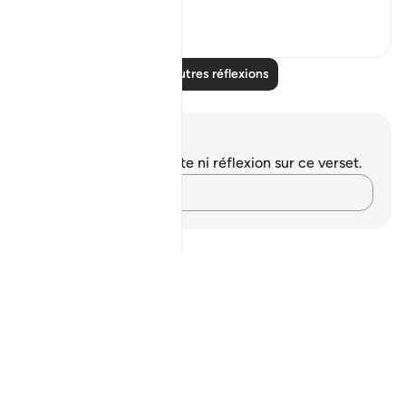
24
5
Lire d'autres réflexions
Notes et réflexions
Vous n'avez aucune note ni réflexion sur ce verset.
Notez vos pensées…
Notes
placeholders