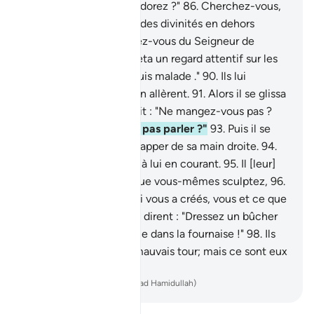
: "Qu’est-ce que vous adorez ?"
86
.
Cherchez-vous,
dans votre égarement, des divinités en dehors
d’Allah ?
87
.
Que pensez-vous du Seigneur de
l’univers ?"
88
.
Puis, il jeta un regard attentif sur les
étoiles,
89
.
et dit: "Je suis malade ."
90
.
Ils lui
tournèrent le dos et s’en allèrent.
91
.
Alors il se glissa
vers leurs divinités et dit : "Ne mangez-vous pas ?
92
.
Qu’avez-vous à ne pas parler ?"
93
.
Puis il se
mit furtivement à les frapper de sa main droite.
94
.
Alors [les gens] vinrent à lui en courant.
95
.
Il [leur]
dit : "Adorez-vous ce que vous-mêmes sculptez,
96
.
alors que c’est Allah qui vous a créés, vous et ce que
vous fabriquez ?"
97
.
Ils dirent : "Dressez un bûcher
pour lui et qu'on le lance dans la fournaise !"
98
.
Ils
voulurent lui jouer un mauvais tour; mais ce sont eux
que Nous mîmes à bas.
-
French Translation(Muhammad Hamidullah)