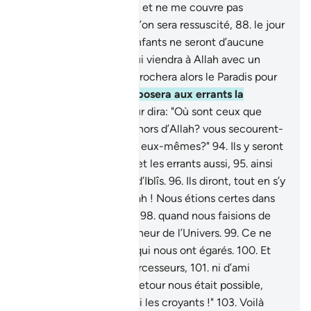
nombre des égarés;
87
.
et ne me couvre pas
d’ignominie, le jour où l’on sera ressuscité,
88
.
le jour
où ni les biens, ni les enfants ne seront d’aucune
utilité,
89
.
sauf celui qui viendra à Allah avec un
cœur sain."
90
.
On rapprochera alors le Paradis pour
les pieux.
91
.
et l’on exposera aux errants la
Fournaise,
92
.
et on leur dira: "Où sont ceux que
vous adoriez,
93
.
en dehors d’Allah? vous secourent-
ils? ou se secourent-ils eux-mêmes?"
94
.
Ils y seront
donc jetés pêle-mêle, et les errants aussi,
95
.
ainsi
que toutes les légions d’Iblîs.
96
.
Ils diront, tout en s’y
querellant :
97
.
"Par Allah ! Nous étions certes dans
un égarement évident,
98
.
quand nous faisions de
vous les égaux du Seigneur de l’Univers.
99
.
Ce ne
sont que les criminels qui nous ont égarés.
100
.
Et
nous n’avons pas d’intercesseurs,
101
.
ni d’ami
chaleureux.
102
.
Si un retour nous était possible,
alors nous serions parmi les croyants !"
103
.
Voilà