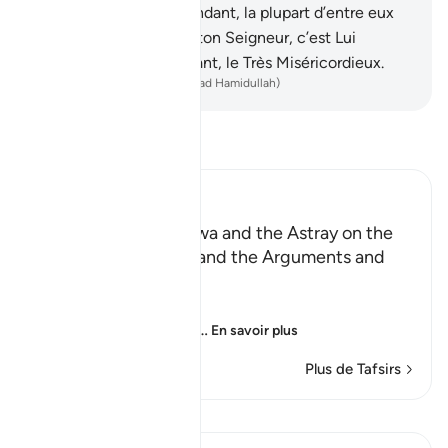
bien là un signe ; cependant, la plupart d’entre eux
ne croient pas.
104
.
Et ton Seigneur, c’est Lui
vraiment le Tout-Puissant, le Très Miséricordieux.
-
French Translation(Muhammad Hamidullah)
Lisez le Tafsir
Ibn Kathir (Abridged)
Those Who have Taqwa and the Astray on the
Day of Resurrection, and the Arguments and
Sorrow of the Erring
وَأُزْلِفَتِ الْجَنَّةُ
(And Paradise will be
…
En savoir plus
Plus de Tafsirs
Leçons