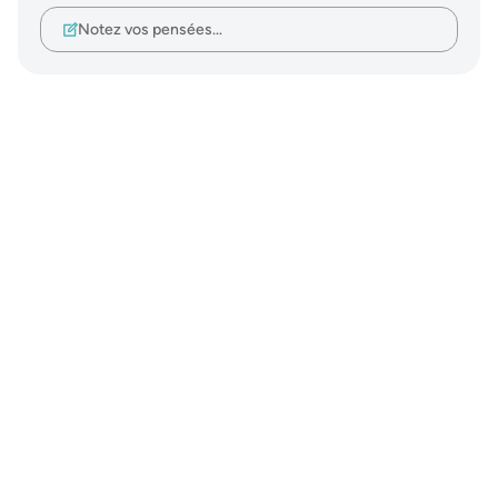
Notez vos pensées…
Notes
placeholders
close