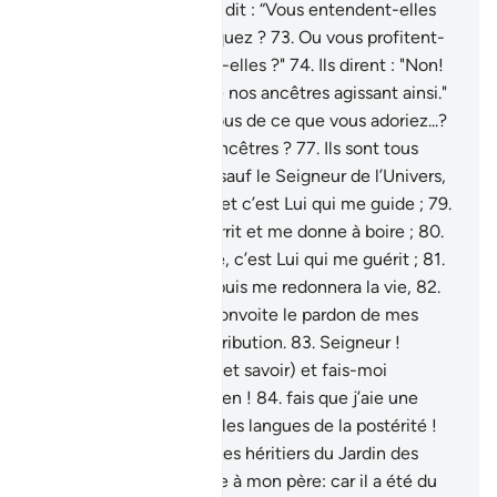
restons attachés."
72
.
Il dit : “Vous entendent-elles
lorsque vous [les] invoquez ?
73
.
Ou vous profitent-
elles ? Ou vous nuisent-elles ?"
74
.
Ils dirent : "Non!
Mais nous avons trouvé nos ancêtres agissant ainsi."
75
.
Il dit : "Que dites-vous de ce que vous adoriez...?
76
.
Vous et vos vieux ancêtres ?
77
.
Ils sont tous
pour moi des ennemis sauf le Seigneur de l’Univers,
78
.
Celui qui m’a créé, et c’est Lui qui me guide ;
79
.
et c’est Lui qui me nourrit et me donne à boire ;
80
.
et quand je suis malade, c’est Lui qui me guérit ;
81
.
et qui me fera mourir, puis me redonnera la vie,
82
.
et c’est de Lui que je convoite le pardon de mes
fautes le Jour de la Rétribution.
83
.
Seigneur !
Accorde-moi sagesse (et savoir) et fais-moi
rejoindre les gens de bien !
84
.
fais que j’aie une
mention honorable sur les langues de la postérité !
85
.
Et fais de moi l’un des héritiers du Jardin des
délices.
86
.
et pardonne à mon père: car il a été du