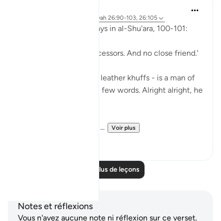
Abu Eesa
il y a 5 ans
·
Référencement
ayah 26:90-103, 26:105
So, Allah jalla wa 'ala says in al-Shu'ara, 100-101:
'Now we have no intercessors. And no close friend.'
My Dad - God bless his leather khuffs - is a man of
few words. Like, *very* few words. Alright alright, he
doesn't talk at all.
But the single piece of ...
Voir plus
13
2
Lire plus de leçons
Notes et réflexions
Vous n'avez aucune note ni réflexion sur ce verset.