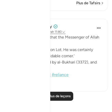
Plus de Tafsirs
Leçons
Prophetic Commentary
il y a 8 ans
·
Référencement
ayah 11:80
Abu Hurayrah narrates that the Messenger of Allah
(saws) said:
'May Allah have mercy on Lot. He was certainly
taking refuge in a formidable corner.'
[Agreed upon: Narrated by al-Bukhari (3372), and
Muslim (151)]
#hadith
#lot
#tawakkul
#reliance
0
0
Lire plus de leçons
Réflexions