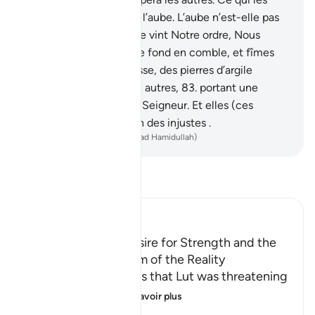
menace s’accomplira à l’aube. L’aube n’est-elle pas
proche ?"
82
.
Et, lorsque vint Notre ordre, Nous
renversâmes [la cité] de fond en comble, et fîmes
pleuvoir sur elle en masse, des pierres d’argile
succédant les unes aux autres,
83
.
portant une
marque connue de ton Seigneur. Et elles (ces
pierres) ne sont pas loin des injustes .
-
French Translation(Muhammad Hamidullah)
Lisez le Tafsir
Ibn Kathir (Abridged)
Lut's Inability, His Desire for Strength and the
Angels' Informing Him of the Reality
Allah, the Exalted says that Lut was threatening
them with his st
…
En savoir plus